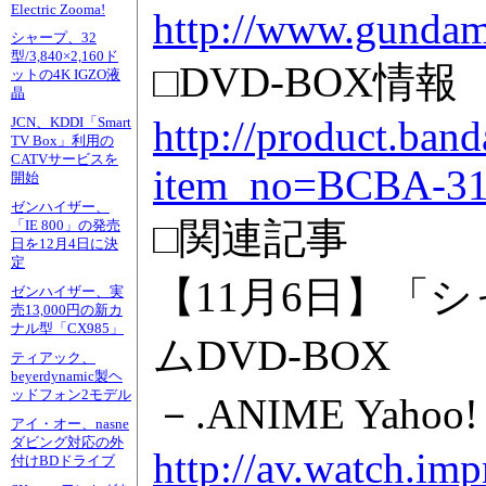
Electric Zooma!
http://www.gundam
シャープ、32
型/3,840×2,160ド
□DVD-BOX情報
ットの4K IGZO液
晶
http://product.ban
JCN、KDDI「Smart
TV Box」利用の
CATVサービスを
item_no=BCBA-3
開始
ゼンハイザー、
□関連記事
「IE 800」の発売
日を12月4日に決
定
【11月6日】「
ゼンハイザー、実
売13,000円の新カ
ナル型「CX985」
ムDVD-BOX
ティアック、
beyerdynamic製ヘ
ッドフォン2モデル
－.ANIME Ya
アイ・オー、nasne
ダビング対応の外
http://av.watch.im
付けBDドライブ