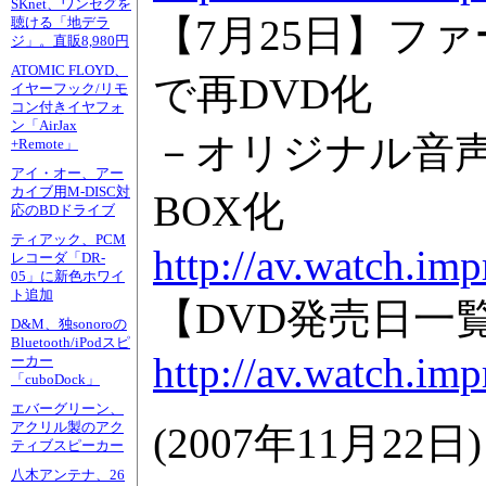
SKnet、ワンセグを
【7月25日】フ
聴ける「地デラ
ジ」。直販8,980円
ATOMIC FLOYD、
で再DVD化
イヤーフック/リモ
コン付きイヤフォ
ン「AirJax
－オリジナル音
+Remote」
アイ・オー、アー
カイブ用M-DISC対
BOX化
応のBDドライブ
ティアック、PCM
http://av.watch.im
レコーダ「DR-
05」に新色ホワイ
ト追加
【DVD発売日一
D&M、独sonoroの
Bluetooth/iPodスピ
http://av.watch.imp
ーカー
「cuboDock」
エバーグリーン、
アクリル製のアク
(
2007年11月22日
)
ティブスピーカー
八木アンテナ、26