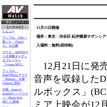
◇ 最新ニュース ◇
【11月30日】
12月15日開催
レビュー
場所：東京・渋谷区 紀伊國屋サザンシア
アップル、UIを一
新した「iTunes
入場料：無料(招待制)
11」を公開
マウス、AM/FMラ
ジオ搭載オーディ
オプレーヤー
12月21日に発
「Lyumo M33」
アップル、
iPad/iPhoneアプリ
音声を収録したD
「Remote」を新
iTunesに対応
ルボックス」(BCB
完実、beats by
dr.dreのヘッドフォ
ン「Beats Solo
ミア上映会が12
HD」に新色