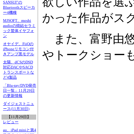
欲しい作品を選
SANSUI”の
Bluetoothスピーカ
ー4機種
かった作品がス
MJSOFT、moshi
audioの焼結セラミ
ック筐体イヤフォ
また、富野由悠
ン
オヤイデ、FiiOの
iPhoneリモコン付
やトークショー
きアンプ黒モデル
太陽、dCSのDSD
対応DACやSACD
トランスポートな
ど4製品
「Blu-ray/DVD発売
日一覧」11月29日
の更新情報
ダイジェストニュ
ース(11月30日)
【11月29日】
レビュー
au、iPad miniと第4