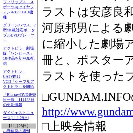
フィリップス、ス
ポーツ向けイヤフ
ラストは安彦良
ォンActionFit 3機
種
河原邦男による劇
グリーンハウス、7
型/車載対応ポータ
ブルDVDプレーヤ
に縮小した劇場
ー
アクトビラ、劇場
版「ワンピース」
冊と、ポスター
10作品を初VOD配
信
アクトビラ、
ラストを使った
CATV向け
VOD「ケーブルア
クトビラ」を開始
□GUNDAM.IN
「Blu-ray/DVD発売
日一覧」11月28日
の更新情報
http://www.gundam
ダイジェストニュ
ース(11月29日)
□上映会情報
【11月28日】
小寺信良の週刊