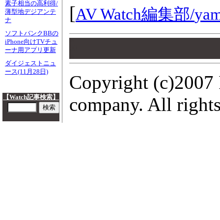
素子相当の高利得/
[
AV Watch編集部/
yam
薄型地デジアンテ
ナ
ソフトバンクBBの
00
iPhone向けTVチュ
00
ーナ用アプリ更新
00
ダイジェストニュ
ース(11月28日)
Copyright (c)2007 
【Watch記事検索】
company. All rights