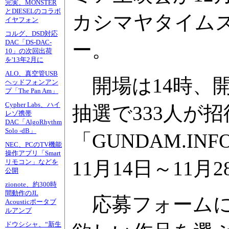
完実、MONSTER
とDIESELのコラボ
カシマヤタイム
イヤフォン
コルグ、DSD対応
DAC「DS-DAC-
ー。
10」の次回出荷
を'13年2月に
ALO、真空管USB
開場は14時、開
ヘッドフォンアン
プ「The Pan Am」
Cypher Labs、ハイ
抽選で333人が
レゾ携帯
DAC「AlgoRhythm
Solo -dB」
「GUNDAM.
NEC、PCのTV機能
操作アプリ「Smart
11月14日～11月
リモコン」などを
公開
zionote、約300時
間動作のJL
応募フォームに
Acousticポータブ
ルアンプ
ドウシシャ、“新生