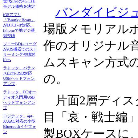
世代iPadの4G LTE
モデル価格を決定
バンダイビジ
iOSアプリ
「Twonky Beam」
場版メモリアル
がDTCP-IP対応。
iPhoneで地デジ番
組視聴
作のオリジナル
ソニーBDレコーダ
がiOS機器でのスト
リーミング視聴対
ムスキャン方式の
応へ
ラトック、バラン
ス出力/DSD対応
の。
USBヘッドフォン
アンプ
ラトック、PCオー
片面2層ディスク
ディオ入門用USB
ヘッドフォンアン
プ
目「哀・戦士編
ロジテック、apt-
X/AAC対応の小型
Bluetoothイヤフォ
製BOXケースに
ン