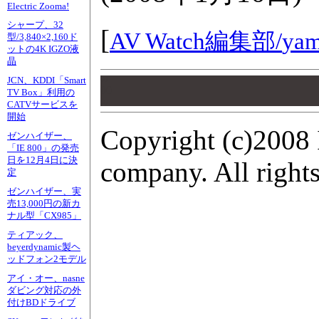
Electric Zooma!
シャープ、32
[
AV Watch編集部/
yam
型/3,840×2,160ド
ットの4K IGZO液
晶
JCN、KDDI「Smart
00
00
TV Box」利用の
00
CATVサービスを
開始
Copyright (c)2008 
ゼンハイザー、
「IE 800」の発売
日を12月4日に決
company. All rights
定
ゼンハイザー、実
売13,000円の新カ
ナル型「CX985」
ティアック、
beyerdynamic製ヘ
ッドフォン2モデル
アイ・オー、nasne
ダビング対応の外
付けBDドライブ