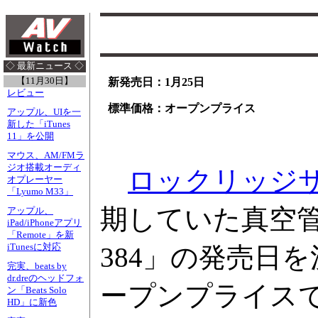
◇ 最新ニュース ◇
【11月30日】
新発売日：1月25日
レビュー
標準価格：オープンプライス
アップル、UIを一
新した「iTunes
11」を公開
マウス、AM/FMラ
ジオ搭載オーディ
ロックリッジ
オプレーヤー
「Lyumo M33」
期していた真空管
アップル、
iPad/iPhoneアプリ
「Remote」を新
iTunesに対応
384」の発売日
完実、beats by
dr.dreのヘッドフォ
ープンプライス
ン「Beats Solo
HD」に新色