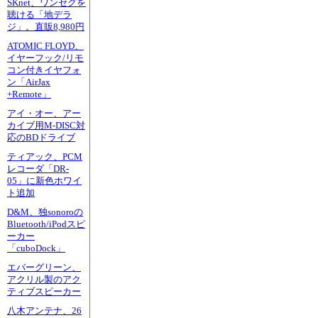
SKnet、ワンセグを
聴ける「地デラ
ジ」。直販8,980円
ATOMIC FLOYD、
イヤーフック/リモ
コン付きイヤフォ
ン「AirJax
+Remote」
アイ・オー、アー
カイブ用M-DISC対
応のBDドライブ
ティアック、PCM
レコーダ「DR-
05」に新色ホワイ
ト追加
D&M、独sonoroの
Bluetooth/iPodスピ
ーカー
「cuboDock」
エバーグリーン、
アクリル製のアク
ティブスピーカー
八木アンテナ、26