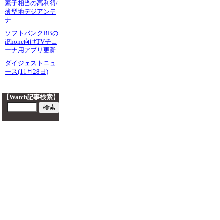
素子相当の高利得/
薄型地デジアンテ
ナ
ソフトバンクBBの
iPhone向けTVチュ
ーナ用アプリ更新
ダイジェストニュ
ース(11月28日)
【Watch記事検索】