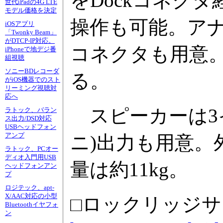
をDockコネク
世代iPadの4G LTE
モデル価格を決定
操作も可能。アナ
iOSアプリ
「Twonky Beam」
がDTCP-IP対応。
コネクタも用意。
iPhoneで地デジ番
組視聴
ソニーBDレコーダ
る。
がiOS機器でのスト
リーミング視聴対
応へ
スピーカーは3
ラトック、バラン
ス出力/DSD対応
USBヘッドフォン
アンプ
ニ)出力も用意。外形
ラトック、PCオー
ディオ入門用USB
量は約11kg。
ヘッドフォンアン
プ
ロジテック、apt-
X/AAC対応の小型
□ロックリッジ
Bluetoothイヤフォ
ン