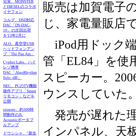
完実、MONSTER
販売は加賀電子
とDIESELのコラボ
イヤフォン
じ、家電量販店
コルグ、DSD対応
DAC「DS-DAC-
10」の次回出荷
を'13年2月に
iPod用ドック
ALO、真空管USB
ヘッドフォンアン
プ「The Pan Am」
管「EL84」を
Cypher Labs、ハイ
レゾ携帯
DAC「AlgoRhythm
スピーカー。200
Solo -dB」
NEC、PCのTV機能
ウンスしていた
操作アプリ「Smart
リモコン」などを
公開
zionote、約300時
発売が遅れた理
間動作のJL
Acousticポータブ
ルアンプ
インパネル、天
ドウシシャ、“新生