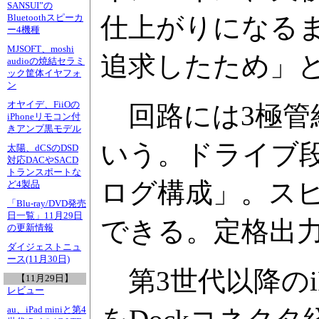
SANSUI”の
仕上がりになる
Bluetoothスピーカ
ー4機種
MJSOFT、moshi
追求したため」
audioの焼結セラミ
ック筐体イヤフォ
ン
オヤイデ、FiiOの
回路には3極管
iPhoneリモコン付
きアンプ黒モデル
いう。ドライブ
太陽、dCSのDSD
対応DACやSACD
トランスポートな
ログ構成」。ス
ど4製品
「Blu-ray/DVD発売
日一覧」11月29日
できる。定格出力は2
の更新情報
ダイジェストニュ
ース(11月30日)
第3世代以降のiPodと
【11月29日】
レビュー
au、iPad miniと第4