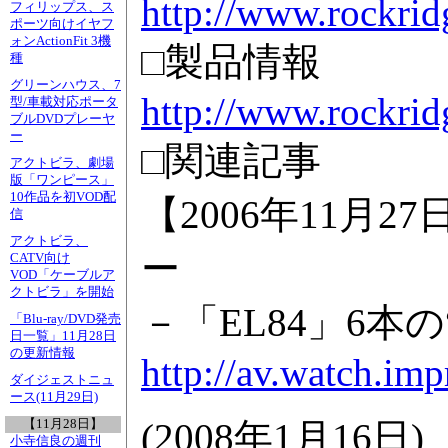
http://www.rockrid
フィリップス、ス
ポーツ向けイヤフ
ォンActionFit 3機
□製品情報
種
グリーンハウス、7
http://www.rockrid
型/車載対応ポータ
ブルDVDプレーヤ
ー
□関連記事
アクトビラ、劇場
版「ワンピース」
10作品を初VOD配
【2006年11月
信
アクトビラ、
ー
CATV向け
VOD「ケーブルア
クトビラ」を開始
－「EL84」6本
「Blu-ray/DVD発売
日一覧」11月28日
の更新情報
http://av.watch.im
ダイジェストニュ
ース(11月29日)
(
2008年1月16日
)
【11月28日】
小寺信良の週刊