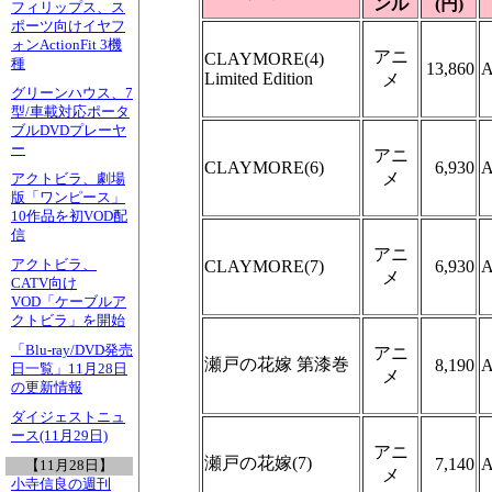
ンル
(円)
フィリップス、ス
ポーツ向けイヤフ
ォンActionFit 3機
アニ
CLAYMORE(4)
種
13,860
A
Limited Edition
メ
グリーンハウス、7
型/車載対応ポータ
ブルDVDプレーヤ
ー
アニ
CLAYMORE(6)
6,930
A
メ
アクトビラ、劇場
版「ワンピース」
10作品を初VOD配
信
アニ
アクトビラ、
CLAYMORE(7)
6,930
A
メ
CATV向け
VOD「ケーブルア
クトビラ」を開始
「Blu-ray/DVD発売
アニ
瀬戸の花嫁 第漆巻
8,190
A
日一覧」11月28日
メ
の更新情報
ダイジェストニュ
ース(11月29日)
アニ
瀬戸の花嫁(7)
7,140
A
【11月28日】
メ
小寺信良の週刊