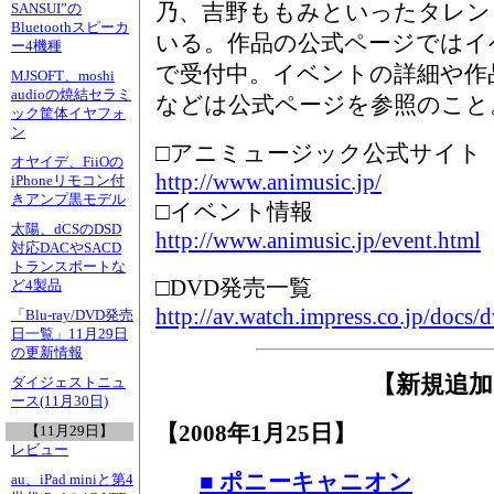
乃、吉野ももみといったタレン
SANSUI”の
Bluetoothスピーカ
いる。作品の公式ページではイ
ー4機種
で受付中。イベントの詳細や作
MJSOFT、moshi
audioの焼結セラミ
などは公式ページを参照のこと
ック筐体イヤフォ
ン
□アニミュージック公式サイト
オヤイデ、FiiOの
http://www.animusic.jp/
iPhoneリモコン付
きアンプ黒モデル
□イベント情報
太陽、dCSのDSD
http://www.animusic.jp/event.html
対応DACやSACD
トランスポートな
□DVD発売一覧
ど4製品
http://av.watch.impress.co.jp/docs/
「Blu-ray/DVD発売
日一覧」11月29日
の更新情報
【新規追加
ダイジェストニュ
ース(11月30日)
【2008年1月25日】
【11月29日】
レビュー
■ ポニーキャニオン
au、iPad miniと第4