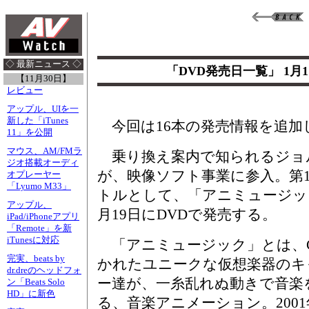
◇ 最新ニュース ◇
「DVD発売日一覧」 1月
【11月30日】
レビュー
アップル、UIを一
新した「iTunes
今回は16本の発売情報を追加
11」を公開
マウス、AM/FMラ
乗り換え案内で知られるジョ
ジオ搭載オーディ
が、映像ソフト事業に参入。第
オプレーヤー
「Lyumo M33」
トルとして、「アニミュージッ
アップル、
月19日にDVDで発売する。
iPad/iPhoneアプリ
「Remote」を新
iTunesに対応
「アニミュージック」とは、
完実、beats by
かれたユニークな仮想楽器のキ
dr.dreのヘッドフォ
ー達が、一糸乱れぬ動きで音楽
ン「Beats Solo
HD」に新色
る、音楽アニメーション。200