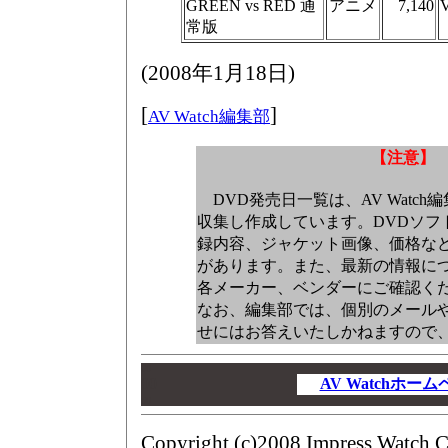
GREEN vs RED 通
アニメ
7,140
常版
(
2008年1月18日
)
[
]
AV Watch編集部
【注意】
DVD発売日一覧は、AV Watc
収集し作成しています。DVDソフ
録内容、ジャケット画像、価格な
があります。また、最新の情報に
各メーカー、ベンダーにご確認く
なお、編集部では、個別のメール
せにはお答えいたしかねますので
00
00
AV Watchホー
00
Copyright (c)2008 Impress Watch C