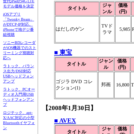
世代iPadの4G LTE
ジャ
価格
モデル価格を決定
タイトル
ンル
(円)
iOSアプリ
「Twonky Beam」
がDTCP-IP対応。
TVド
はだしのゲン
5,985
iPhoneで地デジ番
ラマ
組視聴
ソニーBDレコーダ
がiOS機器でのスト
■ 東宝
リーミング視聴対
応へ
ジャン
価格
タイトル
ラトック、バラン
ル
(円)
ス出力/DSD対応
USBヘッドフォン
ゴジラ DVD コレ
アンプ
邦画
16,800
T
クション(1)
ラトック、PCオー
ディオ入門用USB
ヘッドフォンアン
プ
【2008年1月30日】
ロジテック、apt-
X/AAC対応の小型
■ AVEX
Bluetoothイヤフォ
ン
ジャ
価格
タイトル