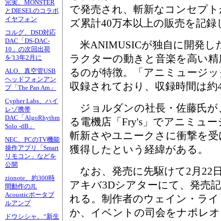
完実、MONSTER
で発売され、斬新なコンセプト
とDIESELのコラボ
イヤフォン
ズ累計40万本以上の販売を記録
コルグ、DSD対応
DAC「DS-DAC-
米ANIMUSICが独自に開発
10」の次回出荷
ラクターの動きと音楽を高い精
を'13年2月に
るのが特徴。「アニミュージッ
ALO、真空管USB
ヘッドフォンアン
収録されており、収録時間は約4
プ「The Pan Am」
Cypher Labs、ハイ
ジョルダンの社長・佐藤氏が
レゾ携帯
DAC「AlgoRhythm
る電機店「Fry's」でアニミュ
Solo -dB」
斬新さやユニークさに衝撃を受
NEC、PCのTV機能
獲得したという経緯がある。
操作アプリ「Smart
リモコン」などを
公開
なお、発売に先駆けて2月22
zionote、約300時
アキバ3Dシアターにて、発売
間動作のJL
Acousticポータブ
れる。制作者のウェイン・ライ
ルアンプ
か、イベントの司会をナポレオ
ドウシシャ、“新生