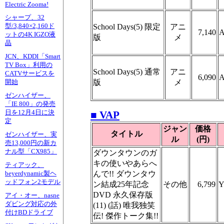
Electric Zooma!
シャープ、32
型/3,840×2,160ド
School Days(5) 限定
アニ
7,140
A
ットの4K IGZO液
版
メ
晶
JCN、KDDI「Smart
TV Box」利用の
School Days(5) 通常
アニ
CATVサービスを
6,090
A
版
メ
開始
ゼンハイザー、
「IE 800」の発売
日を12月4日に決
■ VAP
定
ジャン
価格
タイトル
ゼンハイザー、実
ル
(円)
売13,000円の新カ
ナル型「CX985」
ダウンタウンのガ
キの使いやあらへ
ティアック、
んで!! ダウンタウ
beyerdynamic製ヘ
ッドフォン2モデル
ン結成25年記念
その他
6,799
Y
DVD 永久保存版
アイ・オー、nasne
ダビング対応の外
(11) (話) 唯我独笑
付けBDドライブ
伝! 傑作トーク集!!