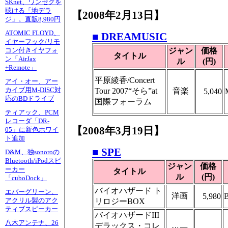
SKnet、ワンセグを
聴ける「地デラ
【2008年2月13日】
ジ」。直販8,980円
ATOMIC FLOYD、
■ DREAMUSIC
イヤーフック/リモ
ジャン
価格
コン付きイヤフォ
タイトル
ン「AirJax
ル
(円)
+Remote」
平原綾香/Concert
アイ・オー、アー
カイブ用M-DISC対
Tour 2007“そら”at
音楽
5,040
応のBDドライブ
国際フォーラム
ティアック、PCM
レコーダ「DR-
【2008年3月19日】
05」に新色ホワイ
ト追加
■ SPE
D&M、独sonoroの
Bluetooth/iPodスピ
ジャン
価格
ーカー
タイトル
ル
(円)
「cuboDock」
バイオハザード ト
エバーグリーン、
洋画
5,980
アクリル製のアク
リロジーBOX
ティブスピーカー
バイオハザードIII
八木アンテナ、26
デラックス・コレ