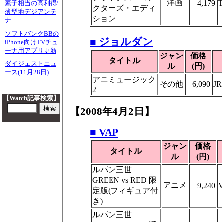
洋画
4,179
素子相当の高利得/
クターズ・エディ
薄型地デジアンテ
ション
ナ
ソフトバンクBBの
■ ジョルダン
iPhone向けTVチュ
ーナ用アプリ更新
ジャン
価格
タイトル
ダイジェストニュ
ル
(円)
ース(11月28日)
アニミュージック
その他
6,090
JR
2
【Watch記事検索】
【2008年4月2日】
■ VAP
ジャン
価格
タイトル
ル
(円)
ルパン三世
GREEN vs RED 限
アニメ
9,240
定版(フィギュア付
き)
ルパン三世