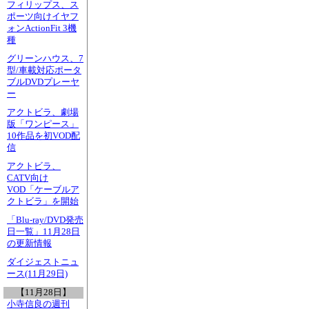
フィリップス、ス
ポーツ向けイヤフ
ォンActionFit 3機
種
グリーンハウス、7
型/車載対応ポータ
ブルDVDプレーヤ
ー
アクトビラ、劇場
版「ワンピース」
10作品を初VOD配
信
アクトビラ、
CATV向け
VOD「ケーブルア
クトビラ」を開始
「Blu-ray/DVD発売
日一覧」11月28日
の更新情報
ダイジェストニュ
ース(11月29日)
【11月28日】
小寺信良の週刊