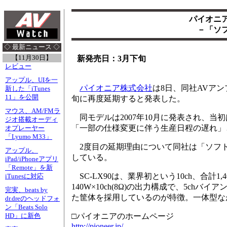
パイオニア
－「ソ
◇ 最新ニュース ◇
【11月30日】
新発売日：3月下旬
レビュー
アップル、UIを一
パイオニア株式会社
は8日、同社AVアン
新した「iTunes
11」を公開
旬に再度延期すると発表した。
マウス、AM/FMラ
同モデルは2007年10月に発表され、当
ジオ搭載オーディ
「一部の仕様変更に伴う生産日程の遅れ」と
オプレーヤー
「Lyumo M33」
2度目の延期理由について同社は「ソフ
アップル、
している。
iPad/iPhoneアプリ
「Remote」を新
SC-LX90は、業界初という10ch、合計1,
iTunesに対応
140W×10ch(8Ω)の出力構成で、5c
完実、beats by
た筐体を採用しているのが特徴。一体型な
dr.dreのヘッドフォ
ン「Beats Solo
□パイオニアのホームページ
HD」に新色
http://pioneer.jp/