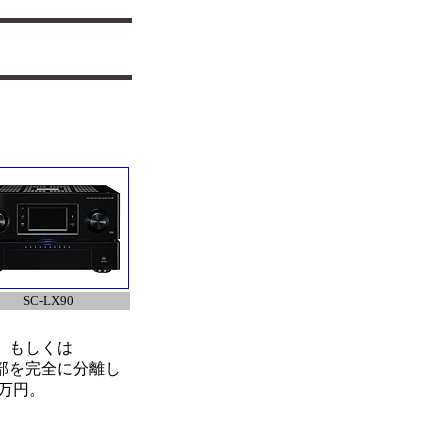
SC-LX90
)、もしくは
各部を完全に分離し
万円。