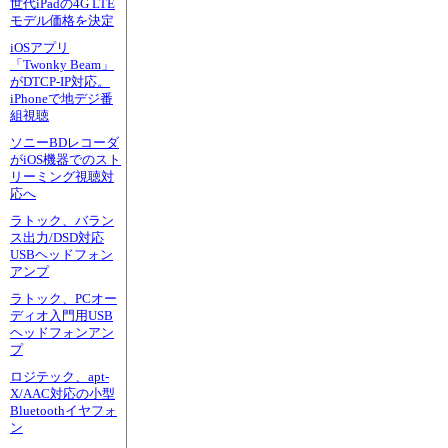
世代iPadの4G LTE
モデル価格を決定
iOSアプリ
「Twonky Beam」
がDTCP-IP対応。
iPhoneで地デジ番
組視聴
ソニーBDレコーダ
がiOS機器でのスト
リーミング視聴対
応へ
ラトック、バラン
ス出力/DSD対応
USBヘッドフォン
アンプ
ラトック、PCオー
ディオ入門用USB
ヘッドフォンアン
プ
ロジテック、apt-
X/AAC対応の小型
Bluetoothイヤフォ
ン