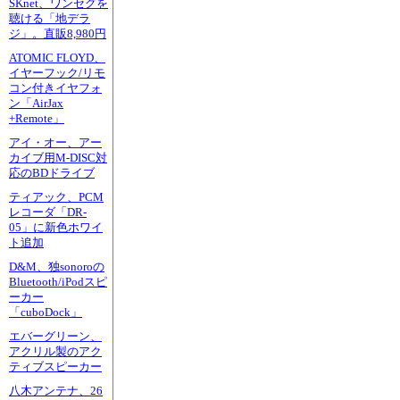
SKnet、ワンセグを
聴ける「地デラ
ジ」。直販8,980円
ATOMIC FLOYD、
イヤーフック/リモ
コン付きイヤフォ
ン「AirJax
+Remote」
アイ・オー、アー
カイブ用M-DISC対
応のBDドライブ
ティアック、PCM
レコーダ「DR-
05」に新色ホワイ
ト追加
D&M、独sonoroの
Bluetooth/iPodスピ
ーカー
「cuboDock」
エバーグリーン、
アクリル製のアク
ティブスピーカー
八木アンテナ、26