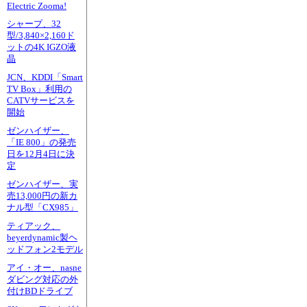
Electric Zooma!
シャープ、32
型/3,840×2,160ド
ットの4K IGZO液
晶
JCN、KDDI「Smart
TV Box」利用の
CATVサービスを
開始
ゼンハイザー、
「IE 800」の発売
日を12月4日に決
定
ゼンハイザー、実
売13,000円の新カ
ナル型「CX985」
ティアック、
beyerdynamic製ヘ
ッドフォン2モデル
アイ・オー、nasne
ダビング対応の外
付けBDドライブ