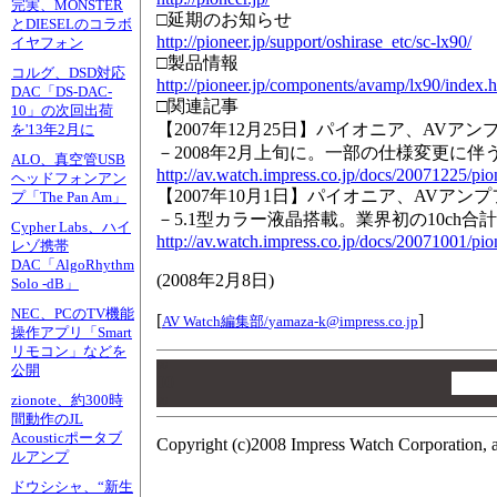
完実、MONSTER
□延期のお知らせ
とDIESELのコラボ
http://pioneer.jp/support/oshirase_etc/sc-lx90/
イヤフォン
□製品情報
コルグ、DSD対応
http://pioneer.jp/components/avamp/lx90/index.
DAC「DS-DAC-
□関連記事
10」の次回出荷
【2007年12月25日】パイオニア、AVアン
を'13年2月に
－2008年2月上旬に。一部の仕様変更に伴
ALO、真空管USB
http://av.watch.impress.co.jp/docs/20071225/pio
ヘッドフォンアン
【2007年10月1日】パイオニア、AVアンプ
プ「The Pan Am」
－5.1型カラー液晶搭載。業界初の10ch合計1
Cypher Labs、ハイ
http://av.watch.impress.co.jp/docs/20071001/pi
レゾ携帯
DAC「AlgoRhythm
(
2008年2月8日
)
Solo -dB」
NEC、PCのTV機能
[
]
AV Watch編集部/
yamaza-k@impress.co.jp
操作アプリ「Smart
リモコン」などを
00
公開
00
zionote、約300時
00
間動作のJL
Acousticポータブ
Copyright (c)2008 Impress Watch Corporation, a
ルアンプ
ドウシシャ、“新生