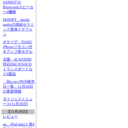
SANSUI”の
Bluetoothスピーカ
ー4機種
MJSOFT、moshi
audioの焼結セラミ
ック筐体イヤフォ
ン
オヤイデ、FiiOの
iPhoneリモコン付
きアンプ黒モデル
太陽、dCSのDSD
対応DACやSACD
トランスポートな
ど4製品
「Blu-ray/DVD発売
日一覧」11月29日
の更新情報
ダイジェストニュ
ース(11月30日)
【11月29日】
レビュー
au、iPad miniと第4