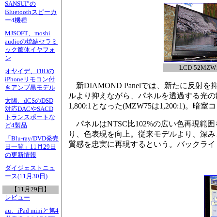
SANSUI”の
Bluetoothスピーカ
ー4機種
MJSOFT、moshi
audioの焼結セラミ
ック筐体イヤフォ
ン
LCD-52MZW
オヤイデ、FiiOの
iPhoneリモコン付
新DIAMOND Panelでは、新たに反
きアンプ黒モデル
ルより抑えながら、パネルを透過する光の
太陽、dCSのDSD
1,800:1となった(MZW75は1,200:1)。暗
対応DACやSACD
トランスポートな
パネルはNTSC比102%の広い色再現範
ど4製品
り、色表現を向上。従来モデルより、深み
「Blu-ray/DVD発売
質感を忠実に再現するという。バックライ
日一覧」11月29日
の更新情報
ダイジェストニュ
ース(11月30日)
【11月29日】
レビュー
au、iPad miniと第4