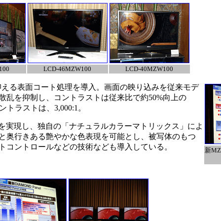
100
LCD-46MZW100
LCD-40MZW100
射を抑える表面コート処理を導入。画面の映り込みを従来モデ
散乱を抑制し、コントラストは従来比で約50%向上の
室コントラストは、3,000:1。
囲を実現し、独自の「ナチュラルカラーマトリックス」によ
と奥行きある艶やかな色表現を可能とし、被写体のもつ
トコントロールなどの技術なども導入している。
新M