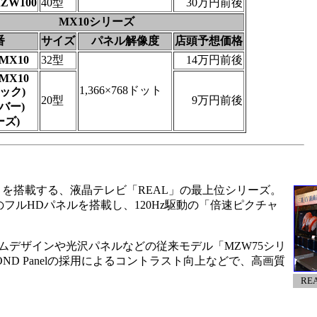
MZW100
40型
30万円前後
MX10シリーズ
番
サイズ
パネル解像度
店頭予想価格
2MX10
32型
14万円前後
0MX10
1,366×768ドット
ラック)
20型
9万円前後
ルバー)
ーズ)
el」を搭載する、液晶テレビ「REAL」の最上位シリーズ。
80ドットのフルHDパネルを搭載し、120Hz駆動の「倍速ピクチャ
デザインや光沢パネルなどの従来モデル「MZW75シリ
ND Panelの採用によるコントラスト向上などで、高画質
RE