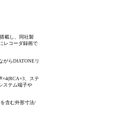
を搭載し、同社製
ぐにレコーダ録画で
ながらDIATONEリ
×4(RCA×3、ステ
rシステム端子や
ドを含む外形寸法/