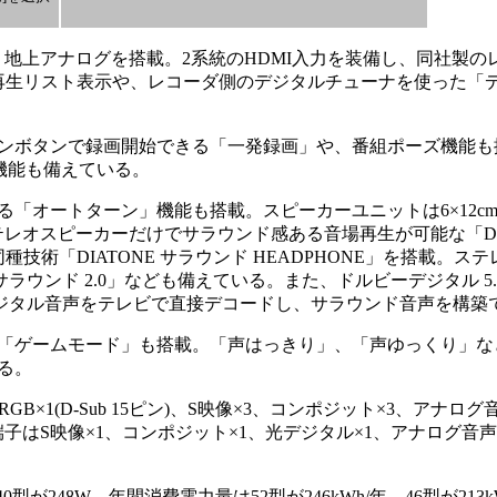
と、地上アナログを搭載。2系統のHDMI入力を装備し、同社製
の再生リスト表示や、レコーダ側のデジタルチューナを使った「
ボタンで録画開始できる「一発録画」や、番組ポーズ機能も搭載
機能も備えている。
オートターン」機能も搭載。スピーカーユニットは6×12cmと
ステレオスピーカーだけでサラウンド感ある音場再生が可能な「DIA
種技術「DIATONE サラウンド HEADPHONE」を搭載。ス
サラウンド 2.0」なども備えている。また、ドルビーデジタル 5.
デジタル音声をテレビで直接デコードし、サラウンド音声を構築
「ゲームモード」も搭載。「声はっきり」、「声ゆっくり」な
る。
B×1(D-Sub 15ピン)、S映像×3、コンポジット×3、アナログ音
はS映像×1、コンポジット×1、光デジタル×1、アナログ音声×1。E
型が248W。年間消費電力量は52型が246kWh/年、46型が213k