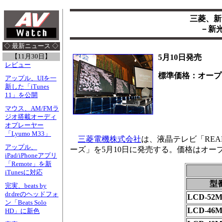
三菱、新「
－新光
◇ 最新ニュース ◇
【11月30日】
5月10日発売
レビュー
標準価格：オープ
アップル、UIを一
新した「iTunes
11」を公開
マウス、AM/FMラ
ジオ搭載オーディ
オプレーヤー
「Lyumo M33」
三菱電機株式会社
は、液晶テレビ「REAL
アップル、
ーズ」を5月10日に発売する。価格はオ
iPad/iPhoneアプリ
「Remote」を新
iTunesに対応
型
完実、beats by
dr.dreのヘッドフォ
LCD-52
ン「Beats Solo
LCD-46
HD」に新色