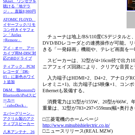
SKnet、ワンセグを
聴ける「地デラ
ジ」。直販8,980円
ATOMIC FLOYD、
イヤーフック/リモ
コン付きイヤフォ
ン「AirJax
チューナは地上/BS/110度CSデジタル
+Remote」
DVD/BDレコーダとの連携操作が可能
アイ・オー、アー
きる「一発録画」機能や、テレビ画面を一
カイブ用M-DISC対
応のBDドライブ
スピーカーは、32型が4×16cm径で出力10W
ニアフェイズ回路により、クリアな音質と
ティアック、PCM
レコーダ「DR-
05」に新色ホワイ
入力端子はHDMI×2、D4×2、アナログRGB
ト追加
レオミニ×1)。出力端子はS映像×1、コン
D&M、独sonoroの
Ethernetも装備する。
Bluetooth/iPodスピ
ーカー
消費電力は32型が155W、20型が66W。年
「cuboDock」
重量は、32型が783×297×559mm(幅×奥行き×高さ
エバーグリーン、
アクリル製のアク
□三菱電機のホームページ
ティブスピーカー
http://www.mitsubishielectric.co.jp/
□ニュースリリース(REAL MZW)
八木アンテナ、26