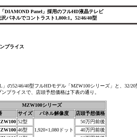
DIAMOND Panel」採用のフルHD液晶テレビ
沢パネルでコントラスト1,800:1。52/46/40型
ンプライス
」の52/46/40型フルHDモデル「MZW100シリーズ」と、32/2
ープンプライスで、店頭予想価格は下表の通り。
MZW100シリーズ
番
サイズ
パネル解像度
店頭予想価格
MZW100
52型
50万円前後
MZW100
46型
1,920×1,080ドット
40万円前後