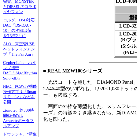
LCD-40
完実、MONSTER
とDIESELのコラボ
イヤフォン
型
コルグ、DSD対応
DAC「DS-DAC-
LCD-3
10」の次回出荷
LCD-2
を'13年2月に
(B:ブ
ALO、真空管USB
(S:シ
ヘッドフォンアン
(P:ロ
プ「The Pan Am」
Cypher Labs、ハイ
レゾ携帯
■ REAL MZW100シリーズ
DAC「AlgoRhythm
Solo -dB」
光沢コートを施した「DIAMOND Pan
NEC、PCのTV機能
52/46/40型のいずれも、1,920×1,0
操作アプリ「Smart
ー」も搭載する。
リモコン」などを
公開
画面の外枠を薄型化した、スリムフレーム
zionote、約300時
ーズ」の特徴を引き継ぎながら、新DIAMO
間動作のJL
化を図った。
Acousticポータブ
ルアンプ
ドウシシャ、“新生