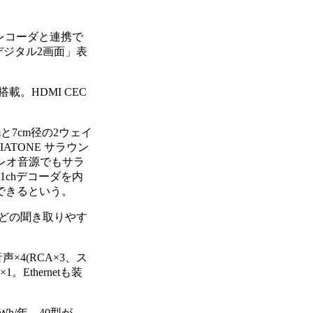
のレコーダと連携で
デジタル2画面」表
。HDMI CEC
7cm径の2ウェイ
TONE サラウン
テレオ音源でもサラ
1chデコーダを内
できるという。
どの聞き取りやす
声×4(RCA×3、ス
thernetも装
Wh/年、40型が