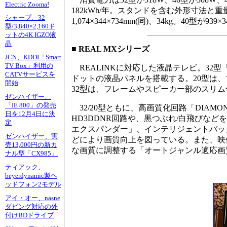
Electric Zooma!
182kWh/年。スタンドを含む外形寸法と重量は、5
シャープ、32
1,074×344×734mm(同)、34kg。40型が939×3
型/3,840×2,160ド
ットの4K IGZO液
晶
■ REAL MXシリーズ
JCN、KDDI「Smart
TV Box」利用の
REALINKに対応した液晶テレビ。32型「LCD-
CATVサービスを
ドットの液晶パネルを搭載する。20型は、ブラ
開始
32型は、フレームやスピーカー部のスリム
ゼンハイザー、
「IE 800」の発売
32/20型ともに、高画質化回路「DIAMO
日を12月4日に決
HD3DDNR回路や、黒つぶれ/白飛びな
定
エクスパンダー」、インテリジェントバッ
ゼンハイザー、実
どにより画質向上を図っている。また、映
売13,000円の新カ
な画質に調整する「オートジャンル適応画
ナル型「CX985」
ティアック、
beyerdynamic製ヘ
ッドフォン2モデル
アイ・オー、nasne
ダビング対応の外
付けBDドライブ