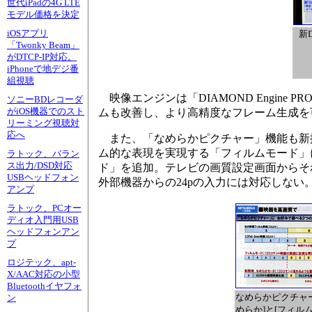
世代iPadの4G LTE
モデル価格を決定
iOSアプリ
新D
「Twonky Beam」
がDTCP-IP対応。
iPhoneで地デジ番
組視聴
映像エンジンは「DIAMOND Engine 
ソニーBDレコーダ
がiOS機器でのスト
ムも改善し、より高精度なフレーム生成を
リーミング視聴対
応へ
また、「なめらかピクチャー」機能も新搭
ム的な表現を実現する「フィルムモード」
ラトック、バラン
ス出力/DSD対応
ド」を追加。テレビの画質設定画面からそ
USBヘッドフォン
外部機器からの24pの入力には対応しない。x.
アンプ
ラトック、PCオー
ディオ入門用USB
ヘッドフォンアン
プ
ロジテック、apt-
X/AAC対応の小型
Bluetoothイヤフォ
なめらかピクチャ
ン
めらか]と[フィル