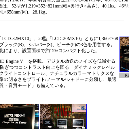
2型が1,219×352×821mm(幅×奥行き×高さ)、40.1kg。46
41×658mm(同)、28.1kg。
32MX10」、20型「LCD-20MX10」ともに1,366×768
ック(B)、シルバー(S)、ピーチ(P)の3色を用意する。
化により、設置面積で約15%コンパクト化した。
ND Engine V」を搭載。デジタル放送のノイズを低減する
どを防ぎつつコントラスト向上を図る「ダイナミックレベル
クライトコントロール、ナチュラルカラーマトリクスな
R
像の明るさをブライト/ノーマル/シャドーに分類し、最適
質・音質モード」も備えている。