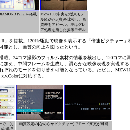
IAMOND Panelを搭載
MZW100(中央)と従来モデ
ルMZW75(右)を比較し、画
質差をアピール。左はグレ
ア処理を施した参考モデル
PRO II」を搭載。120Hz駆動で映像を表示する「倍速ピクチャ
可能とし、画質の向上を図ったという。
載。24コマ撮影のフィルム素材の情報を検出し、120コマに
に加え、中間フレームを生成し、滑らかな映像表現を実現する
れぞれのモードを切り替え可能となっている。ただし、MZW1
v.Colorに対応する。
ーで、[な
画質設定の[なめらかピクチャー]でモード変更が可能
ム]を選択