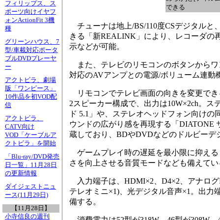
フィリップス、ス
できる
ポーツ向けイヤフ
ォンActionFit 3機
チューナは地上/BS/110度CSデジタル
種
きる「新REALINK」により、レコーダ
グリーンハウス、7
示などが可能。
型/車載対応ポータ
ブルDVDプレーヤ
また、テレビのリモコンのボタンからワン
ー
対応のAVアンプとの電源/ボリューム連動
アクトビラ、劇場
版「ワンピース」
リモコンでテレビ画面の向きを変更できる「
10作品を初VOD配
2スピーカー構成で、出力は10W×2ch。
信
ド 5.1」や、ステレオヘッドフォン向けの同
アクトビラ、
ウンドの広がり感を再現する「DIATONE 
CATV向け
蔵しており、BDやDVDなどのドルビー
VOD「ケーブルア
クトビラ」を開始
ゲームプレイ時の遅延を最小限に抑える
「Blu-ray/DVD発売
さを向上させる音質モードなども備えてい
日一覧」11月28日
の更新情報
入力端子は、HDMI×2、D4×2、アナログRG
ダイジェストニュ
テレオミニ×1)、光デジタル音声×1。出力端子
ース(11月29日)
備する。
【11月28日】
小寺信良の週刊
消費電力は52型が318W、46型が308W、40