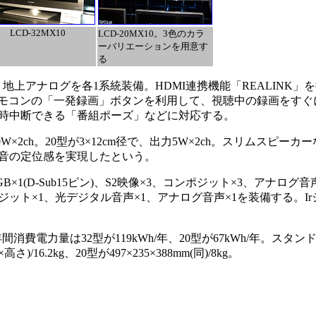
LCD-32MX10
LCD-20MX10。3色のカラ
ーバリエーションを用意す
る
と、地上アナログを各1系統装備。HDMI連携機能「REALINK」
。リモコンの「一発録画」ボタンを利用して、視聴中の録画をす
時中断できる「番組ポーズ」などに対応する。
×2ch。20型が3×12cm径で、出力5W×2ch。スリムスピーカー
音の定位感を実現したという。
×1(D-Sub15ピン)、S2映像×3、コンポジット×3、アナログ音声
ポジット×1、光デジタル音声×1、アナログ音声×1を装備する。I
間消費電力量は32型が119kWh/年、20型が67kWh/年。スタン
)/16.2kg、20型が497×235×388mm(同)/8kg。