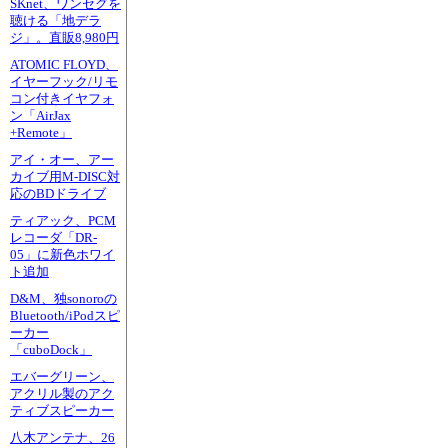
SKnet、ワンセグを
聴ける「地デラ
ジ」。直販8,980円
ATOMIC FLOYD、
イヤーフック/リモ
コン付きイヤフォ
ン「AirJax
+Remote」
アイ・オー、アー
カイブ用M-DISC対
応のBDドライブ
ティアック、PCM
レコーダ「DR-
05」に新色ホワイ
ト追加
D&M、独sonoroの
Bluetooth/iPodスピ
ーカー
「cuboDock」
エバーグリーン、
アクリル製のアク
ティブスピーカー
八木アンテナ、26