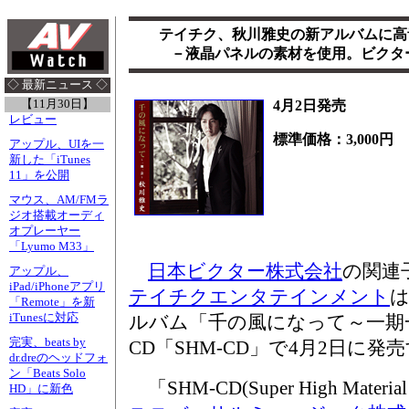
テイチク、秋川雅史の新アルバムに高音
－液晶パネルの素材を使用。ビクタ
◇ 最新ニュース ◇
【11月30日】
4月2日発売
レビュー
標準価格：3,000円
アップル、UIを一
新した「iTunes
11」を公開
マウス、AM/FMラ
ジオ搭載オーディ
オプレーヤー
「Lyumo M33」
日本ビクター株式会社
の関連
アップル、
iPad/iPhoneアプリ
テイチクエンタテインメント
「Remote」を新
iTunesに対応
ルバム「千の風になって～一期
完実、beats by
CD「SHM-CD」で4月2日に発売
dr.dreのヘッドフォ
ン「Beats Solo
「SHM-CD(Super High Mate
HD」に新色