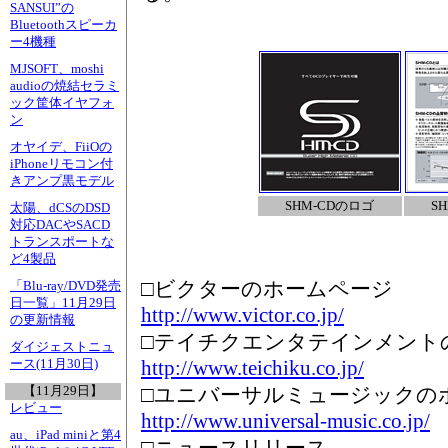
SANSUI”の
Bluetoothスピーカ
ー4機種
MJSOFT、moshi
audioの焼結セラミ
ック筐体イヤフォ
ン
オヤイデ、FiiOの
iPhoneリモコン付
きアンプ黒モデル
SHM-CDのロゴ
S
太陽、dCSのDSD
対応DACやSACD
トランスポートな
ど4製品
□ビクターのホームページ
「Blu-ray/DVD発売
日一覧」11月29日
http://www.victor.co.jp/
の更新情報
□テイチクエンタテインメント
ダイジェストニュ
http://www.teichiku.co.jp/
ース(11月30日)
□ユニバーサルミュージックの
【11月29日】
レビュー
http://www.universal-music.co.jp/
au、iPad miniと第4