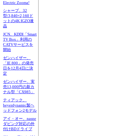
Electric Zooma!
シャープ、32
型/3,840×2,160ド
ットの4K IGZO液
晶
JCN、KDDI「Smart
TV Box」利用の
CATVサービスを
開始
ゼンハイザー、
「IE 800」の発売
日を12月4日に決
定
ゼンハイザー、実
売13,000円の新カ
ナル型「CX985」
ティアック、
beyerdynamic製ヘ
ッドフォン2モデル
アイ・オー、nasne
ダビング対応の外
付けBDドライブ