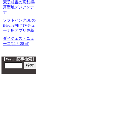
素子相当の高利得/
薄型地デジアンテ
ナ
ソフトバンクBBの
iPhone向けTVチュ
ーナ用アプリ更新
ダイジェストニュ
ース(11月28日)
【Watch記事検索】