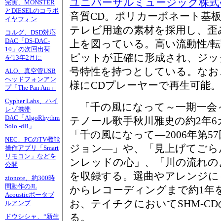
ユニバーサルミュージック株式
完実、MONSTER
とDIESELのコラボ
音質CD。ポリカーボネート基
イヤフォン
テレビ用途の素材を採用し、歪
コルグ、DSD対応
DAC「DS-DAC-
上を図っている。高い流動性/
10」の次回出荷
ピットが正確に形成され、ジッ
を'13年2月に
号特性を持つとしている。なお
ALO、真空管USB
ヘッドフォンアン
様にCDプレーヤーで再生可能。
プ「The Pan Am」
Cypher Labs、ハイ
「千の風になって～一期一会～」(T
レゾ携帯
DAC「AlgoRhythm
テノール歌手秋川雅史の約2年
Solo -dB」
「千の風になって―2006年第5
NEC、PCのTV機能
ジョン―」や、「見上げてごら
操作アプリ「Smart
リモコン」などを
ンレッドの心」、「川の流れの
公開
を収録する。選曲やアレンジに
zionote、約300時
間動作のJL
からレコーディングまで約1年
Acousticポータブ
お、テイチクにおいてSHM-C
ルアンプ
る。
ドウシシャ、“新生