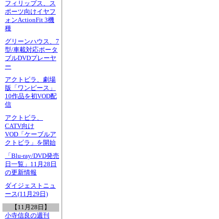
フィリップス、ス
ポーツ向けイヤフ
ォンActionFit 3機
種
グリーンハウス、7
型/車載対応ポータ
ブルDVDプレーヤ
ー
アクトビラ、劇場
版「ワンピース」
10作品を初VOD配
信
アクトビラ、
CATV向け
VOD「ケーブルア
クトビラ」を開始
「Blu-ray/DVD発売
日一覧」11月28日
の更新情報
ダイジェストニュ
ース(11月29日)
【11月28日】
小寺信良の週刊