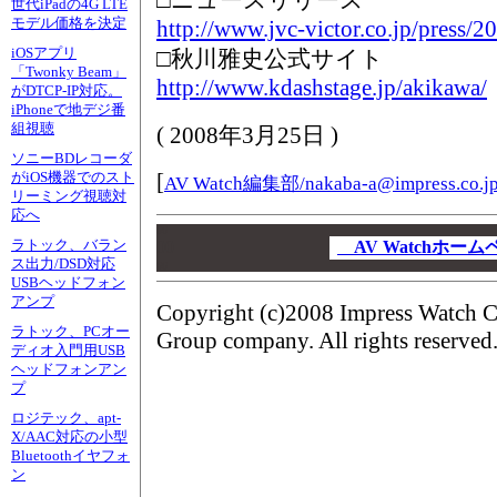
□ニュースリリース
世代iPadの4G LTE
モデル価格を決定
http://www.jvc-victor.co.jp/press/
iOSアプリ
□秋川雅史公式サイト
「Twonky Beam」
http://www.kdashstage.jp/akikawa/
がDTCP-IP対応。
iPhoneで地デジ番
組視聴
(
2008年3月25日
)
ソニーBDレコーダ
[
がiOS機器でのスト
AV Watch編集部/
nakaba-a@impress.co.j
リーミング視聴対
応へ
00
ラトック、バラン
00
AV Watchホー
ス出力/DSD対応
00
USBヘッドフォン
アンプ
Copyright (c)2008 Impress Watch C
ラトック、PCオー
Group company. All rights reserved
ディオ入門用USB
ヘッドフォンアン
プ
ロジテック、apt-
X/AAC対応の小型
Bluetoothイヤフォ
ン