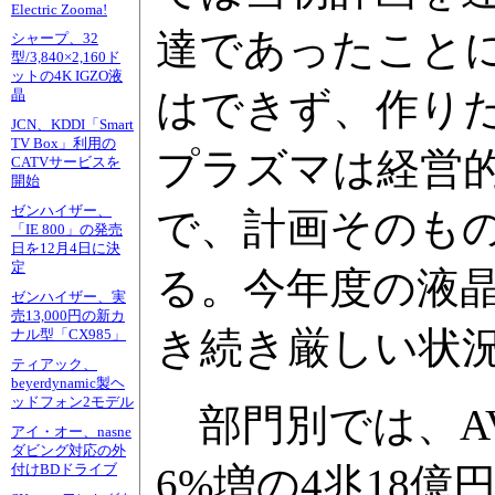
Electric Zooma!
達であったことに
シャープ、32
型/3,840×2,160ド
ットの4K IGZO液
はできず、作り
晶
JCN、KDDI「Smart
TV Box」利用の
プラズマは経営
CATVサービスを
開始
ゼンハイザー、
で、計画そのも
「IE 800」の発売
日を12月4日に決
定
る。今年度の液
ゼンハイザー、実
売13,000円の新カ
き続き厳しい状
ナル型「CX985」
ティアック、
beyerdynamic製ヘ
ッドフォン2モデル
部門別では、A
アイ・オー、nasne
ダビング対応の外
6%増の4兆18
付けBDドライブ