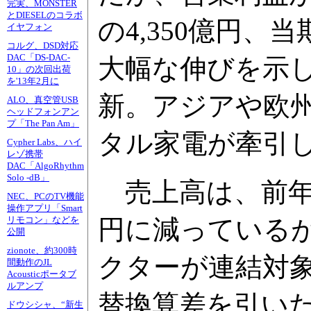
完実、MONSTER
とDIESELのコラボ
の4,350億円、
イヤフォン
コルグ、DSD対応
DAC「DS-DAC-
大幅な伸びを示し
10」の次回出荷
を'13年2月に
新。アジアや欧
ALO、真空管USB
ヘッドフォンアン
プ「The Pan Am」
タル家電が牽引
Cypher Labs、ハイ
レゾ携帯
DAC「AlgoRhythm
Solo -dB」
売上高は、前年の9
NEC、PCのTV機能
操作アプリ「Smart
円に減っている
リモコン」などを
公開
zionote、約300時
クターが連結対
間動作のJL
Acousticポータブ
ルアンプ
替換算差を引いた
ドウシシャ、“新生