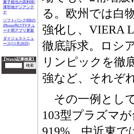
素子相当の高利得/
薄型地デジアンテ
る。欧州では白
ナ
ソフトバンクBBの
強化し、VIERA 
iPhone向けTVチュ
ーナ用アプリ更新
ダイジェストニュ
徹底訴求。ロシア
ース(11月28日)
リンピックを徹
【Watch記事検索】
強など、それぞ
その一例として
103型プラズマ
919%、中近東で