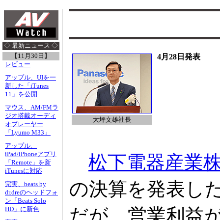
◇ 最新ニュース ◇
【11月30日】
4月28日発表
レビュー
アップル、UIを一
新した「iTunes
11」を公開
マウス、AM/FMラ
ジオ搭載オーディ
大坪文雄社長
オプレーヤー
「Lyumo M33」
アップル、
iPad/iPhoneアプリ
松下電器産業
「Remote」を新
iTunesに対応
の決算を発表した
完実、beats by
dr.dreのヘッドフォ
ン「Beats Solo
だが、営業利益が1
HD」に新色