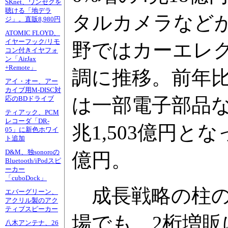
SKnet、ワンセグを
聴ける「地デラ
タルカメラなどが
ジ」。直販8,980円
ATOMIC FLOYD、
イヤーフック/リモ
野ではカーエレ
コン付きイヤフォ
ン「AirJax
+Remote」
調に推移。前年
アイ・オー、アー
カイブ用M-DISC対
は一部電子部品な
応のBDドライブ
ティアック、PCM
レコーダ「DR-
兆1,503億円と
05」に新色ホワイ
ト追加
D&M、独sonoroの
億円。
Bluetooth/iPodスピ
ーカー
「cuboDock」
成長戦略の柱の
エバーグリーン、
アクリル製のアク
ティブスピーカー
場でも、2桁増
八木アンテナ、26