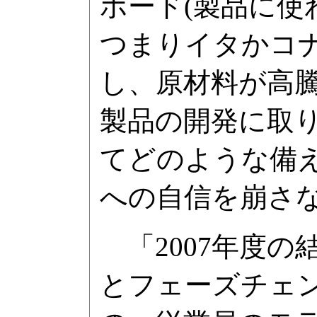
ボード(製品に
つまりイタかコ
し、原材料が高
製品の開発に取
てどのような備
への自信を崩さ
「2007年度の
とフェーズチェ