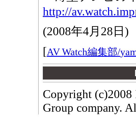
http://av.watch.im
(
2008年4月28日
)
[
AV Watch編集部/
yam
00
00
00
Copyright (c)2008 
Group company. All