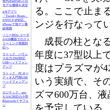
世代iPadの4G LTE
モデル価格を決定
る。ここで止ま
iOSアプリ
「Twonky Beam」
がDTCP-IP対応。
ンジを行なって
iPhoneで地デジ番
組視聴
ソニーBDレコーダ
成長の柱となる薄
がiOS機器でのスト
リーミング視聴対
応へ
年度に37型以上で
ラトック、バラン
ス出力/DSD対応
USBヘッドフォン
度はプラズマが42
アンプ
ラトック、PCオー
ディオ入門用USB
いう実績で、その内
ヘッドフォンアン
プ
ズマ600万台、液
ロジテック、apt-
X/AAC対応の小型
Bluetoothイヤフォ
を予定している
ン