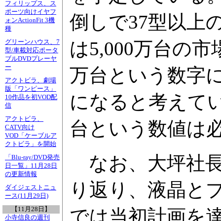
フィリップス、ス
ポーツ向けイヤフ
倒しで37型以上
ォンActionFit 3機
種
は5,000万台の市
グリーンハウス、7
型/車載対応ポータ
ブルDVDプレーヤ
ー
万台という数字に
アクトビラ、劇場
版「ワンピース」
になると考えてい
10作品を初VOD配
信
アクトビラ、
台という数値は
CATV向け
VOD「ケーブルア
クトビラ」を開始
なお、大坪社長は
「Blu-ray/DVD発売
日一覧」11月28日
の更新情報
り返り、液晶と
ダイジェストニュ
ース(11月29日)
【11月28日】
では当初計画を
小寺信良の週刊