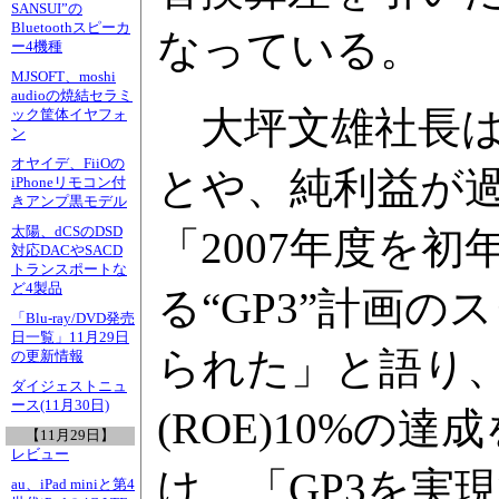
SANSUI”の
Bluetoothスピーカ
なっている。
ー4機種
MJSOFT、moshi
audioの焼結セラミ
大坪文雄社長はR
ック筐体イヤフォ
ン
オヤイデ、FiiOの
とや、純利益が
iPhoneリモコン付
きアンプ黒モデル
太陽、dCSのDSD
「2007年度を
対応DACやSACD
トランスポートな
ど4製品
る“GP3”計画
「Blu-ray/DVD発売
日一覧」11月29日
られた」と語り、
の更新情報
ダイジェストニュ
ース(11月30日)
(ROE)10%の
【11月29日】
レビュー
け、「GP3を実
au、iPad miniと第4