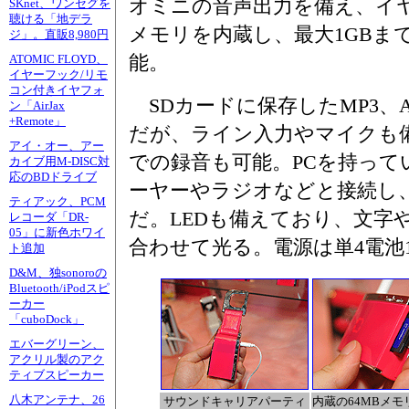
オミニの音声出力を備え、イヤ
SKnet、ワンセグを
聴ける「地デラ
メモリを内蔵し、最大1GBま
ジ」。直販8,980円
能。
ATOMIC FLOYD、
イヤーフック/リモ
コン付きイヤフォ
SDカードに保存したMP3、
ン「AirJax
+Remote」
だが、ライン入力やマイクも備
アイ・オー、アー
での録音も可能。PCを持って
カイブ用M-DISC対
応のBDドライブ
ーヤーやラジオなどと接続し
ティアック、PCM
だ。LEDも備えており、文字
レコーダ「DR-
05」に新色ホワイ
合わせて光る。電源は単4電池
ト追加
D&M、独sonoroの
Bluetooth/iPodスピ
ーカー
「cuboDock」
エバーグリーン、
アクリル製のアク
ティブスピーカー
八木アンテナ、26
サウンドキャリアパーティ
内蔵の64MBメモ