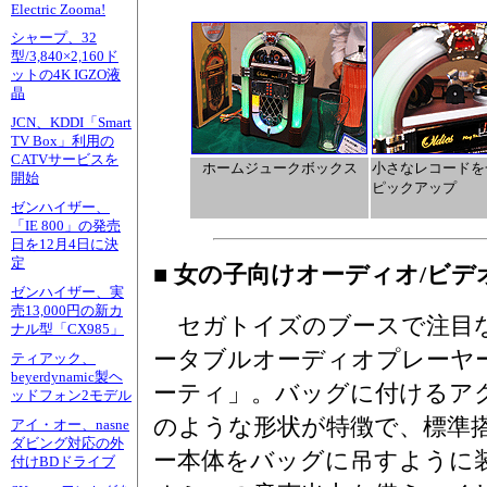
Electric Zooma!
シャープ、32
型/3,840×2,160ド
ットの4K IGZO液
晶
JCN、KDDI「Smart
TV Box」利用の
CATVサービスを
ホームジュークボックス
小さなレコードを
開始
ピックアップ
ゼンハイザー、
「IE 800」の発売
日を12月4日に決
定
■ 女の子向けオーディオ/ビデ
ゼンハイザー、実
売13,000円の新カ
セガトイズのブースで注目
ナル型「CX985」
ータブルオーディオプレーヤ
ティアック、
beyerdynamic製ヘ
ーティ」。バッグに付けるアク
ッドフォン2モデル
のような形状が特徴で、標準
アイ・オー、nasne
ダビング対応の外
ー本体をバッグに吊すように
付けBDドライブ