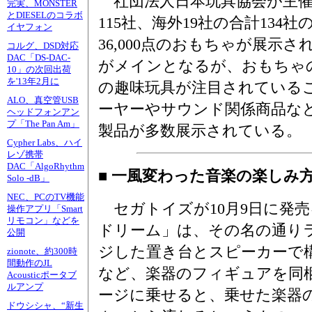
社団法人日本玩具協会が主催
完実、MONSTER
とDIESELのコラボ
115社、海外19社の合計134
イヤフォン
36,000点のおもちゃが展示
コルグ、DSD対応
DAC「DS-DAC-
がメインとなるが、おもちゃ
10」の次回出荷
を'13年2月に
の趣味玩具が注目されている
ALO、真空管USB
ーヤーやサウンド関係商品な
ヘッドフォンアン
プ「The Pan Am」
製品が多数展示されている。
Cypher Labs、ハイ
レゾ携帯
DAC「AlgoRhythm
■ 一風変わった音楽の楽しみ
Solo -dB」
NEC、PCのTV機能
セガトイズが10月9日に発
操作アプリ「Smart
リモコン」などを
ドリーム」は、その名の通り
公開
ジした置き台とスピーカーで
zionote、約300時
間動作のJL
など、楽器のフィギュアを同
Acousticポータブ
ルアンプ
ージに乗せると、乗せた楽器
ドウシシャ、“新生