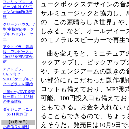
フィリップス、ス
ュークボックスデザインの音
ポーツ向けイヤフ
サルミュージックと協力し、
ォンActionFit 3機
種
の「この素晴らしき世界」や
グリーンハウス、7
型/車載対応ポータ
しみる」など、オールディーズ
ブルDVDプレーヤ
のモノラルスピーカーで再生
ー
アクトビラ、劇場
版「ワンピース」
曲を変えると、ミニチュア
10作品を初VOD配
ックアップし、ピックアップ
信
アクトビラ、
や、チェンジアームの動きの
CATV向け
い部分にもこだわった動作/動
VOD「ケーブルア
クトビラ」を開始
ロットも備えており、MP3形
「Blu-ray/DVD発売
可能。100円投入口も備えてお
日一覧」11月28日
の更新情報
ともできる。お金を入れない
ダイジェストニュ
ース(11月29日)
ることもできるので、ちょっ
【11月28日】
えそうだ。発売日は10月9日で、
小寺信良の週刊