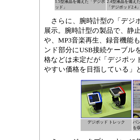
1.5型液晶を備えた「デジポ
2.4型液晶を備え
ッド」
「デジポッド2.4
さらに、腕時計型の「デジポ
展示。腕時計型の製品で、静
や、MP3音楽再生、録音機能
ンド部分にUSB接続ケーブル
格などは未定だが「デジポッ
やすい価格を目指している」
デジポッド トレック
バ
を