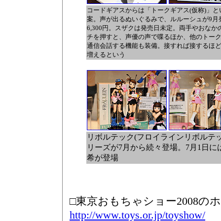
コードギアスからは「トークギアス(仮称)」と
案。声が出るぬいぐるみで、ルルーシュが9月
6,300円。スザクは発売日未定。両手やおなか
チを押すと、声優の声で喋るほか、他のトー
通信会話する機能も装備。接すれば接するほ
増えるという
リボルテック(フロイラインリボルテ
リーズが7月から続々登場。7月1日に
希が登場
□東京おもちゃショー2008の
http://www.toys.or.jp/toyshow/