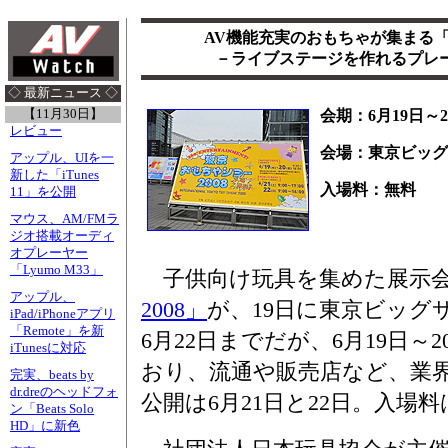
AV機能充実のおもちゃが集まる「
－ライブステージを作れるプレ
◇ 最新ニュース ◇
【11月30日】
会期：6月19日～2
レビュー
会場：東京ビッグ
アップル、UIを一
新した「iTunes
入場料：無料
11」を公開
マウス、AM/FMラ
ジオ搭載オーディ
オプレーヤー
「Lyumo M33」
子供向け玩具を集めた展示
アップル、
2008」
が、19日に東京ビッグ
iPad/iPhoneアプリ
「Remote」を新
6月22日までだが、6月19日
iTunesに対応
おり、流通や販売店など、業
完実、beats by
dr.dreのヘッドフォ
公開は6月21日と22日。入場
ン「Beats Solo
HD」に新色