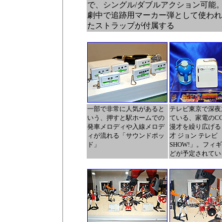
で、シングル/ダブルアクション可能
劇中で追跡用マーカー弾として使われ
たストラップが付属する
一部で非常に人気があると
テレビ東京で深夜
いう、押すと駅ホームでの
ている、家電のC
発車メロディや入線メロデ
漫才を繰り広げる
ィが流れる「サウンドポッ
才 ジョン テレビ
ド」
SHOW!」。フィ
どが予定されてい