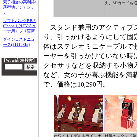
素子相当の高利得/
え、SDカードも
薄型地デジアンテ
ナ
ソフトバンクBBの
スタンド兼用のアクティブ
iPhone向けTVチュ
ーナ用アプリ更新
り、引っかけるようにして固
ダイジェストニュ
ース(11月28日)
体はステレオミニケーブルで
ーヤーを引っかけていない時
【Watch記事検索】
クセサリなどを収納する小物
など、女の子が喜ぶ機能を満載
で、価格は10,290円。
ホワイトモデルもラインナ
付属のスタンド兼