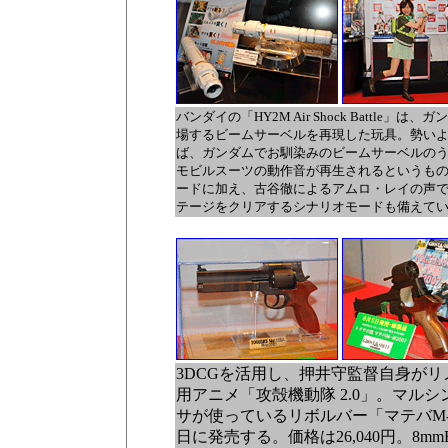
バンダイの「HY2M Air Shock Battle」は、
場するビームサーベルを再現した玩具。勢い
ば、ガンダムでお馴染みのビームサーベルの
モビルスーツの動作音が再生されるというも
ードに加え、古谷徹によるアムロ・レイの声で
テージをクリアするシナリオモードも備えて
3DCGを活用し、押井守監督自身が
用アニメ「攻殻機動隊 2.0」。マル
サが使っているリボルバー「マテバM-M
日に発売する。価格は26,040円。8