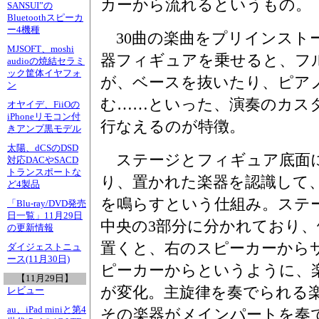
カーから流れるというもの。
SANSUI”の
Bluetoothスピーカ
ー4機種
30曲の楽曲をプリインスト
MJSOFT、moshi
器フィギュアを乗せると、フ
audioの焼結セラミ
ック筐体イヤフォ
が、ベースを抜いたり、ピア
ン
む……といった、演奏のカス
オヤイデ、FiiOの
iPhoneリモコン付
行なえるのが特徴。
きアンプ黒モデル
太陽、dCSのDSD
ステージとフィギュア底面
対応DACやSACD
トランスポートな
り、置かれた楽器を認識して
ど4製品
を鳴らすという仕組み。ステ
「Blu-ray/DVD発売
日一覧」11月29日
中央の3部分に分かれており
の更新情報
置くと、右のスピーカーから
ダイジェストニュ
ース(11月30日)
ピーカーからというように、
【11月29日】
が変化。主旋律を奏でられる
レビュー
au、iPad miniと第4
その楽器がメインパートを奏