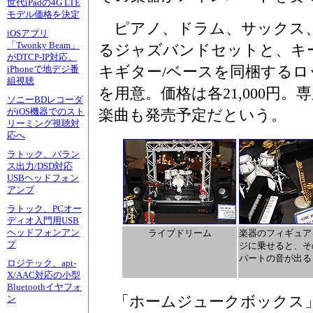
世代iPadの4G LTE
モデル価格を決定
ピアノ、ドラム、サックス
iOSアプリ
「Twonky Beam」
るジャズバンドセットと、キ
がDTCP-IP対応。
キギター/ベースを同梱するロ
iPhoneで地デジ番
組視聴
を用意。価格は各21,000円
ソニーBDレコーダ
楽曲も発売予定だという。
がiOS機器でのスト
リーミング視聴対
応へ
ラトック、バラン
ス出力/DSD対応
USBヘッドフォン
アンプ
ラトック、PCオー
ディオ入門用USB
ヘッドフォンアン
ライブドリーム
楽器のフィギュア
プ
ジに乗せると、そ
パートの音が出る
ロジテック、apt-
X/AAC対応の小型
Bluetoothイヤフォ
「ホームジュークボックス」は
ン