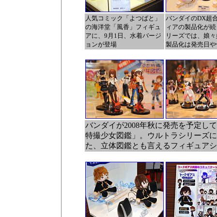
人気コミック「よつばと」
バンダイのDX超
の海洋堂「風香」フィギュ
ィアの製品化が続
アに、9月1日、水着バージ
リーズでは、娘々娘
ョンが登場
製品化は発売日や
バンダイが2008年秋に発売を予定し
特撮少女図鑑」。ウルトラシリーズに
た、立体図鑑とも言えるフィギュアシ