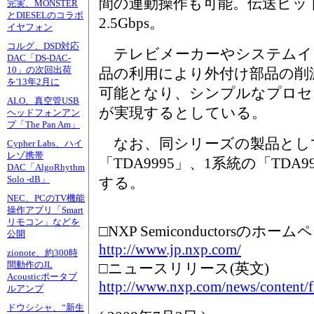
間の連動操作も可能。伝送ビッ
完実、MONSTER
とDIESELのコラボ
2.5Gbps。
イヤフォン
コルグ、DSD対応
テレビメーカーやシステムイ
DAC「DS-DAC-
10」の次回出荷
品の利用により外付け部品の削
を'13年2月に
可能となり、シンプルなプロセ
ALO、真空管USB
が実現するとしている。
ヘッドフォンアン
プ「The Pan Am」
なお、同シリーズの製品とし
Cypher Labs、ハイ
レゾ携帯
「TDA9995」、1系統の「TDA
DAC「AlgoRhythm
Solo -dB」
する。
NEC、PCのTV機能
操作アプリ「Smart
リモコン」などを
□NXP Semiconductorsのホー
公開
http://www.jp.nxp.com/
zionote、約300時
間動作のJL
□ニュースリリース(英文)
Acousticポータブ
http://www.nxp.com/news/content/f
ルアンプ
ドウシシャ、“新生