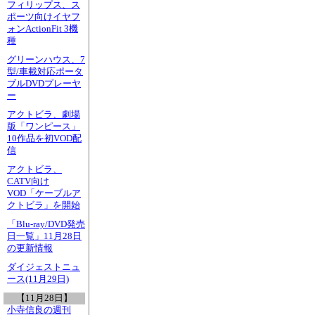
フィリップス、ス
ポーツ向けイヤフ
ォンActionFit 3機
種
グリーンハウス、7
型/車載対応ポータ
ブルDVDプレーヤ
ー
アクトビラ、劇場
版「ワンピース」
10作品を初VOD配
信
アクトビラ、
CATV向け
VOD「ケーブルア
クトビラ」を開始
「Blu-ray/DVD発売
日一覧」11月28日
の更新情報
ダイジェストニュ
ース(11月29日)
【11月28日】
小寺信良の週刊