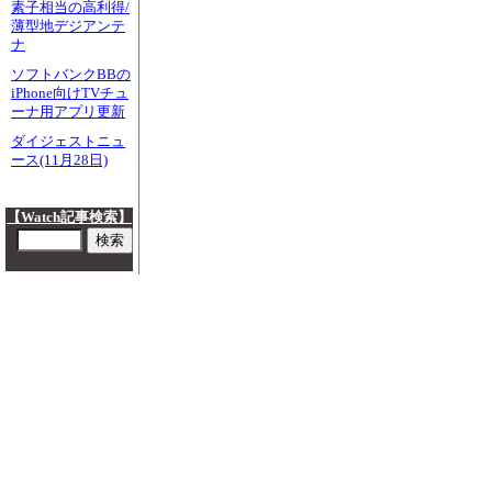
素子相当の高利得/
薄型地デジアンテ
ナ
ソフトバンクBBの
iPhone向けTVチュ
ーナ用アプリ更新
ダイジェストニュ
ース(11月28日)
【Watch記事検索】