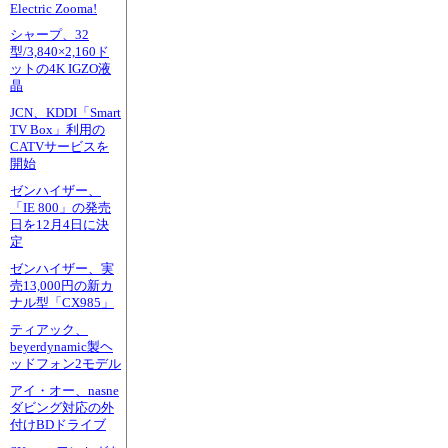
Electric Zooma!
シャープ、32
型/3,840×2,160ド
ットの4K IGZO液
晶
JCN、KDDI「Smart
TV Box」利用の
CATVサービスを
開始
ゼンハイザー、
「IE 800」の発売
日を12月4日に決
定
ゼンハイザー、実
売13,000円の新カ
ナル型「CX985」
ティアック、
beyerdynamic製ヘ
ッドフォン2モデル
アイ・オー、nasne
ダビング対応の外
付けBDドライブ