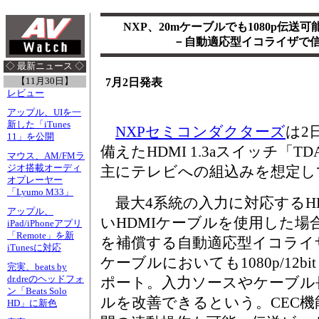
NXP、20mケーブルでも1080p伝送
－自動適応型イコライザで
◇ 最新ニュース ◇
【11月30日】
7月2日発表
レビュー
アップル、UIを一
新した「iTunes
NXPセミコンダクターズ
は2
11」を公開
備えたHDMI 1.3aスイッチ「T
マウス、AM/FMラ
ジオ搭載オーディ
主にテレビへの組込みを想定し
オプレーヤー
「Lyumo M33」
最大4系統の入力に対応するHDM
アップル、
いHDMIケーブルを使用した場
iPad/iPhoneアプリ
「Remote」を新
を補償する自動適応型イコライザ
iTunesに対応
ケーブルにおいても1080p/12bit 
完実、beats by
dr.dreのヘッドフォ
ポート。入力ソースやケーブル
ン「Beats Solo
ルを改善できるという。CEC
HD」に新色