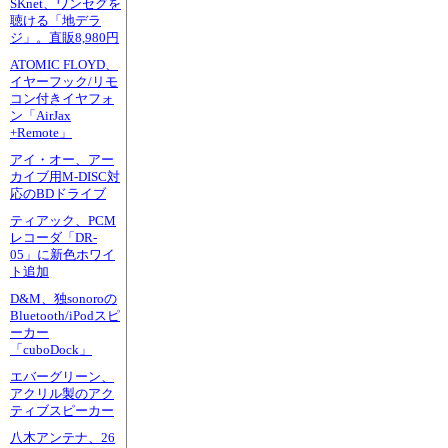
SKnet、ワンセグを
聴ける「地デラ
ジ」。直販8,980円
ATOMIC FLOYD、
イヤーフック/リモ
コン付きイヤフォ
ン「AirJax
+Remote」
アイ・オー、アー
カイブ用M-DISC対
応のBDドライブ
ティアック、PCM
レコーダ「DR-
05」に新色ホワイ
ト追加
D&M、独sonoroの
Bluetooth/iPodスピ
ーカー
「cuboDock」
エバーグリーン、
アクリル製のアク
ティブスピーカー
八木アンテナ、26