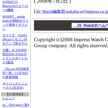
(
2008年7月2日
)
SANSUI”の
Bluetoothスピーカ
[
ー4機種
AV Watch編集部/
nakaba-a@impress.co.j
MJSOFT、moshi
audioの焼結セラミ
00
ック筐体イヤフォ
00
AV Watchホー
ン
00
オヤイデ、FiiOの
Copyright (c)2008 Impress Watch C
iPhoneリモコン付
きアンプ黒モデル
Group company. All rights reserved
太陽、dCSのDSD
対応DACやSACD
トランスポートな
ど4製品
「Blu-ray/DVD発売
日一覧」11月29日
の更新情報
ダイジェストニュ
ース(11月30日)
【11月29日】
レビュー
au、iPad miniと第4