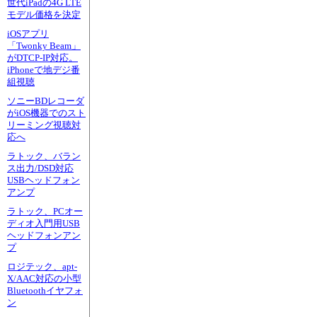
世代iPadの4G LTE
モデル価格を決定
iOSアプリ
「Twonky Beam」
がDTCP-IP対応。
iPhoneで地デジ番
組視聴
ソニーBDレコーダ
がiOS機器でのスト
リーミング視聴対
応へ
ラトック、バラン
ス出力/DSD対応
USBヘッドフォン
アンプ
ラトック、PCオー
ディオ入門用USB
ヘッドフォンアン
プ
ロジテック、apt-
X/AAC対応の小型
Bluetoothイヤフォ
ン