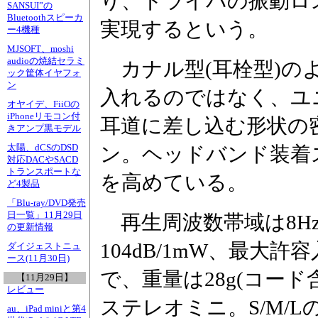
り、ドライバの振動ロ
SANSUI”の
Bluetoothスピーカ
実現するという。
ー4機種
MJSOFT、moshi
audioの焼結セラミ
カナル型(耳栓型)の
ック筐体イヤフォ
ン
入れるのではなく、ユ
オヤイデ、FiiOの
iPhoneリモコン付
耳道に差し込む形状の
きアンプ黒モデル
太陽、dCSのDSD
ン。ヘッドバンド装着
対応DACやSACD
トランスポートな
を高めている。
ど4製品
「Blu-ray/DVD発売
日一覧」11月29日
再生周波数帯域は8Hz
の更新情報
104dB/1mW、最大許
ダイジェストニュ
ース(11月30日)
で、重量は28g(コー
【11月29日】
レビュー
ステレオミニ。S/M/
au、iPad miniと第4