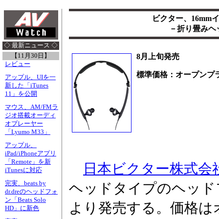
ビクター、16mm
－折り畳みヘッ
◇ 最新ニュース ◇
【11月30日】
8月上旬発売
レビュー
標準価格：オープンプ
アップル、UIを一
新した「iTunes
11」を公開
マウス、AM/FMラ
ジオ搭載オーディ
オプレーヤー
「Lyumo M33」
アップル、
iPad/iPhoneアプリ
「Remote」を新
日本ビクター株式会
iTunesに対応
完実、beats by
ヘッドタイプのヘッドフォ
dr.dreのヘッドフォ
ン「Beats Solo
より発売する。価格は
HD」に新色