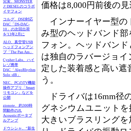
完実、MONSTER
価格は8,000円前後の
とDIESELのコラボ
イヤフォン
インナーイヤー型の
コルグ、DSD対応
DAC「DS-DAC-
10」の次回出荷
み型のヘッドバンド部
を'13年2月に
ALO、真空管USB
フォン。ヘッドバンド
ヘッドフォンアン
プ「The Pan Am」
は独自のラバージョイ
Cypher Labs、ハイ
レゾ携帯
定した装着感と高い遮
DAC「AlgoRhythm
Solo -dB」
う。
NEC、PCのTV機能
操作アプリ「Smart
リモコン」などを
ドライバは16mm径
公開
グネシウムユニットを
zionote、約300時
間動作のJL
Acousticポータブ
大きいブラスリングを
ルアンプ
ドウシシャ、“新生