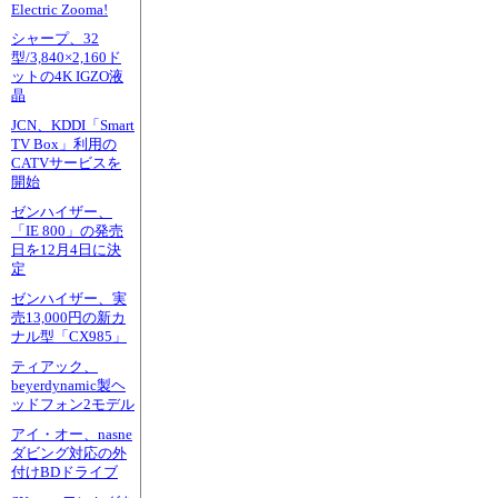
Electric Zooma!
シャープ、32
型/3,840×2,160ド
ットの4K IGZO液
晶
JCN、KDDI「Smart
TV Box」利用の
CATVサービスを
開始
ゼンハイザー、
「IE 800」の発売
日を12月4日に決
定
ゼンハイザー、実
売13,000円の新カ
ナル型「CX985」
ティアック、
beyerdynamic製ヘ
ッドフォン2モデル
アイ・オー、nasne
ダビング対応の外
付けBDドライブ