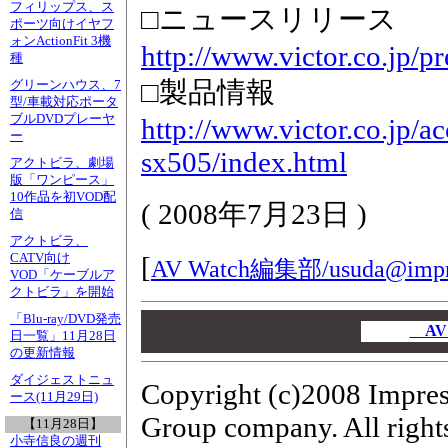
フィリップス、ス
□ニュースリリース
ポーツ向けイヤフ
ォンActionFit 3機
http://www.victor.co.jp/p
種
□製品情報
グリーンハウス、7
型/車載対応ポータ
ブルDVDプレーヤ
http://www.victor.co.jp/a
ー
sx505/index.html
アクトビラ、劇場
版「ワンピース」
10作品を初VOD配
(
2008年7月23日
)
信
アクトビラ、
CATV向け
[
AV Watch編集部/
usuda@impr
VOD「ケーブルア
クトビラ」を開始
00
「Blu-ray/DVD発売
00
AV
日一覧」11月28日
00
の更新情報
ダイジェストニュ
Copyright (c)2008 Impres
ース(11月29日)
Group company. All rights
【11月28日】
小寺信良の週刊