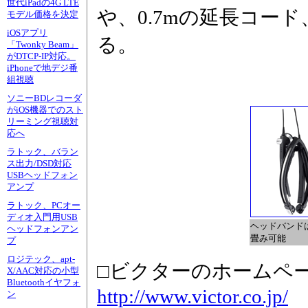
世代iPadの4G LTE
や、0.7mの延長コー
モデル価格を決定
iOSアプリ
る。
「Twonky Beam」
がDTCP-IP対応。
iPhoneで地デジ番
組視聴
ソニーBDレコーダ
がiOS機器でのスト
リーミング視聴対
応へ
ラトック、バラン
ス出力/DSD対応
USBヘッドフォン
アンプ
ラトック、PCオー
ディオ入門用USB
ヘッドバンド
ヘッドフォンアン
畳み可能
プ
ロジテック、apt-
□ビクターのホームペ
X/AAC対応の小型
Bluetoothイヤフォ
http://www.victor.co.jp/
ン