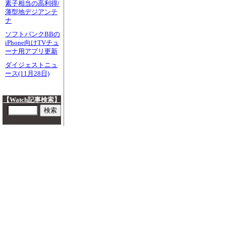
素子相当の高利得/
薄型地デジアンテ
ナ
ソフトバンクBBの
iPhone向けTVチュ
ーナ用アプリ更新
ダイジェストニュ
ース(11月28日)
【Watch記事検索】