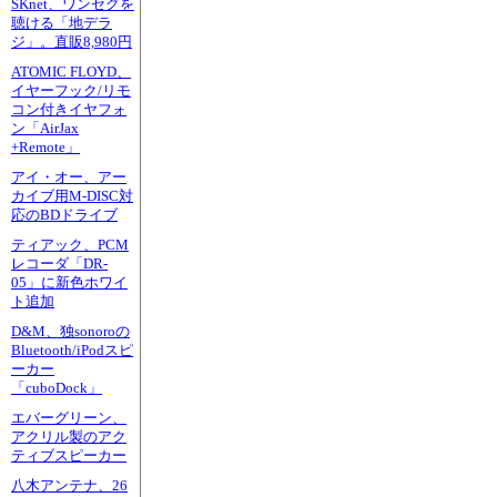
SKnet、ワンセグを
聴ける「地デラ
ジ」。直販8,980円
ATOMIC FLOYD、
イヤーフック/リモ
コン付きイヤフォ
ン「AirJax
+Remote」
アイ・オー、アー
カイブ用M-DISC対
応のBDドライブ
ティアック、PCM
レコーダ「DR-
05」に新色ホワイ
ト追加
D&M、独sonoroの
Bluetooth/iPodスピ
ーカー
「cuboDock」
エバーグリーン、
アクリル製のアク
ティブスピーカー
八木アンテナ、26