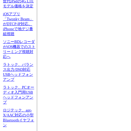
世代iPadの4G LTE
モデル価格を決定
iOSアプリ
「Twonky Beam」
がDTCP-IP対応。
iPhoneで地デジ番
組視聴
ソニーBDレコーダ
がiOS機器でのスト
リーミング視聴対
応へ
ラトック、バラン
ス出力/DSD対応
USBヘッドフォン
アンプ
ラトック、PCオー
ディオ入門用USB
ヘッドフォンアン
プ
ロジテック、apt-
X/AAC対応の小型
Bluetoothイヤフォ
ン