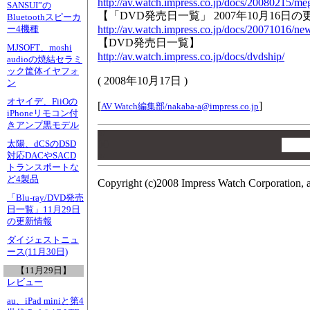
http://av.watch.impress.co.jp/docs/20080215/me
SANSUI”の
【「DVD発売日一覧」 2007年10月16日
Bluetoothスピーカ
http://av.watch.impress.co.jp/docs/20071016/n
ー4機種
【DVD発売日一覧】
MJSOFT、moshi
http://av.watch.impress.co.jp/docs/dvdship/
audioの焼結セラミ
ック筐体イヤフォ
(
2008年10月17日
)
ン
オヤイデ、FiiOの
[
]
AV Watch編集部/
nakaba-a@impress.co.jp
iPhoneリモコン付
きアンプ黒モデル
00
00
太陽、dCSのDSD
対応DACやSACD
00
トランスポートな
ど4製品
Copyright (c)2008 Impress Watch Corporation, a
「Blu-ray/DVD発売
日一覧」11月29日
の更新情報
ダイジェストニュ
ース(11月30日)
【11月29日】
レビュー
au、iPad miniと第4