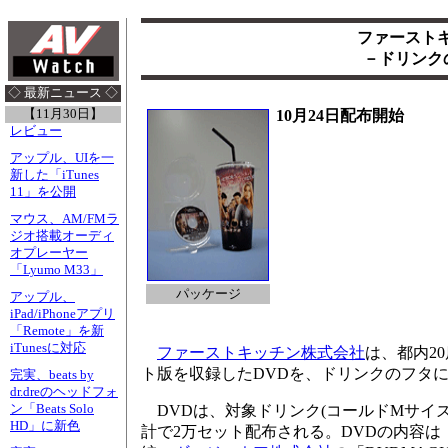
ファーストキ
－ドリンク
◇ 最新ニュース ◇
【11月30日】
10月24日配布開始
レビュー
アップル、UIを一
新した「iTunes
11」を公開
マウス、AM/FMラ
ジオ搭載オーディ
オプレーヤー
「Lyumo M33」
パッケージ
アップル、
iPad/iPhoneアプリ
「Remote」を新
iTunesに対応
ファーストキッチン株式会社
は、都内2
ト版を収録したDVDを、ドリンクのフタに
完実、beats by
dr.dreのヘッドフォ
ン「Beats Solo
DVDは、対象ドリンク(コールドMサイ
HD」に新色
計で2万セット配布される。DVDの内容は「