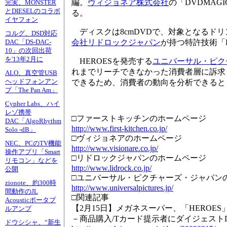
編。
ヴィジョネア株式会社
の「DVDMA
完実、MONSTER
とDIESELのコラボ
る。
イヤフォン
ディスクは8cmDVDで、対象となるドリ
コルグ、DSD対応
会社リドロックジャパン
が持つ特許技術「L
DAC「DS-DAC-
10」の次回出荷
を'13年2月に
HEROESを発売する
ユニバーサル・ピク
れまでリーチできなかった消費者層に訴求
ALO、真空管USB
ヘッドフォンアン
できるため、消費者の動向を分析できると
プ「The Pan Am」
Cypher Labs、ハイ
レゾ携帯
□ファーストキッチンのホームページ
DAC「AlgoRhythm
http://www.first-kitchen.co.jp/
Solo -dB」
□ヴィジョネアのホームページ
NEC、PCのTV機能
http://www.visionare.co.jp/
操作アプリ「Smart
□リドロックジャパンのホームページ
リモコン」などを
http://www.lidrock.co.jp/
公開
□ユニバーサル・ピクチャーズ・ジャパン
zionote、約300時
http://www.universalpictures.jp/
間動作のJL
□関連記事
Acousticポータブ
【2月15日】メガネスーパー、「HEROE
ルアンプ
－商品購入/Tカード提示者にダイジェスト
ドウシシャ、“新生