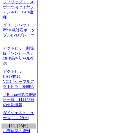
フィリップス、ス
ポーツ向けイヤフ
ォンActionFit 3機
種
グリーンハウス、7
型/車載対応ポータ
ブルDVDプレーヤ
ー
アクトビラ、劇場
版「ワンピース」
10作品を初VOD配
信
アクトビラ、
CATV向け
VOD「ケーブルア
クトビラ」を開始
「Blu-ray/DVD発売
日一覧」11月28日
の更新情報
ダイジェストニュ
ース(11月29日)
【11月28日】
小寺信良の週刊