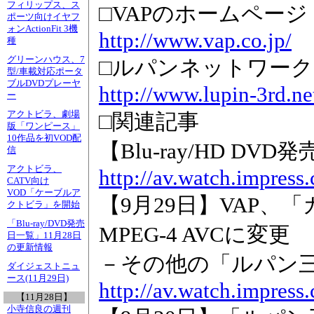
フィリップス、ス
□VAPのホームページ
ポーツ向けイヤフ
ォンActionFit 3機
http://www.vap.co.jp/
種
グリーンハウス、7
□ルパンネットワー
型/車載対応ポータ
ブルDVDプレーヤ
http://www.lupin-3rd.ne
ー
アクトビラ、劇場
□関連記事
版「ワンピース」
10作品を初VOD配
【Blu-ray/HD DV
信
アクトビラ、
http://av.watch.impress
CATV向け
VOD「ケーブルア
【9月29日】VAP
クトビラ」を開始
「Blu-ray/DVD発売
MPEG-4 AVCに変更
日一覧」11月28日
の更新情報
－その他の「ルパン三世
ダイジェストニュ
ース(11月29日)
http://av.watch.impress
【11月28日】
小寺信良の週刊