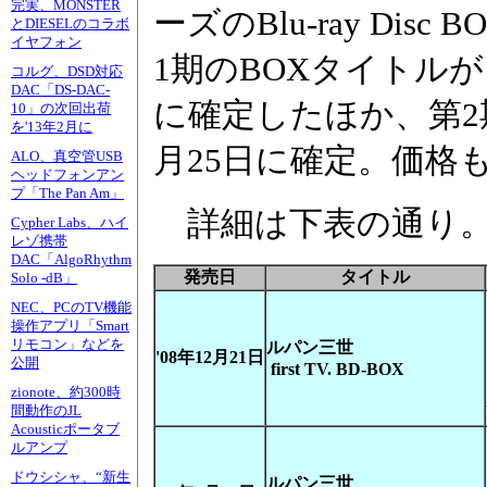
完実、MONSTER
ーズのBlu-ray Di
とDIESELのコラボ
イヤフォン
1期のBOXタイトルが「ルパ
コルグ、DSD対応
DAC「DS-DAC-
に確定したほか、第2期
10」の次回出荷
を'13年2月に
月25日に確定。価格も
ALO、真空管USB
ヘッドフォンアン
プ「The Pan Am」
詳細は下表の通り
Cypher Labs、ハイ
レゾ携帯
DAC「AlgoRhythm
発売日
タイトル
Solo -dB」
NEC、PCのTV機能
操作アプリ「Smart
リモコン」などを
ルパン三世
'08年12月21日
公開
first TV. BD-BOX
zionote、約300時
間動作のJL
Acousticポータブ
ルアンプ
ドウシシャ、“新生
ルパン三世