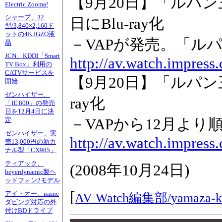
【9月20日】「ルパン
Electric Zooma!
シャープ、32
日にBlu-ray化
型/3,840×2,160ド
ットの4K IGZO液
－VAPが発売。「ルパン
晶
JCN、KDDI「Smart
http://av.watch.impres
TV Box」利用の
CATVサービスを
【9月20日】「ルパン三
開始
ゼンハイザー、
ray化
「IE 800」の発売
日を12月4日に決
－VAPから12月より順
定
ゼンハイザー、実
http://av.watch.impres
売13,000円の新カ
ナル型「CX985」
ティアック、
(
2008年10月24日
)
beyerdynamic製ヘ
ッドフォン2モデル
[
アイ・オー、nasne
AV Watch編集部/
yamaza-k
ダビング対応の外
付けBDドライブ
00