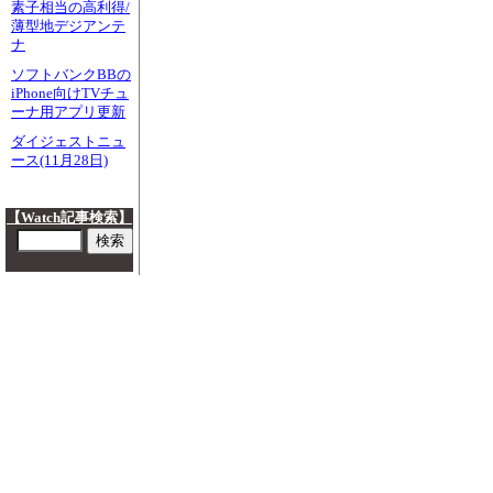
素子相当の高利得/
薄型地デジアンテ
ナ
ソフトバンクBBの
iPhone向けTVチュ
ーナ用アプリ更新
ダイジェストニュ
ース(11月28日)
【Watch記事検索】