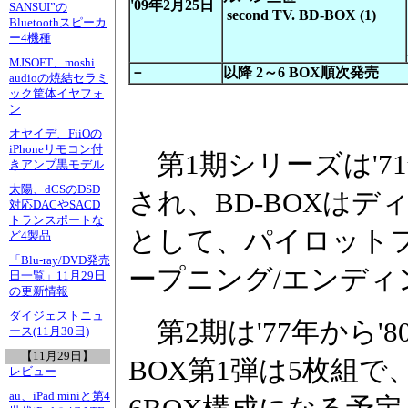
'09年2月25日
SANSUI”の
second TV. BD-BOX (1)
Bluetoothスピーカ
ー4機種
MJSOFT、moshi
－
以降 2～6 BOX順次発売
audioの焼結セラミ
ック筐体イヤフォ
ン
オヤイデ、FiiOの
iPhoneリモコン付
第1期シリーズは'71
きアンプ黒モデル
太陽、dCSのDSD
され、BD-BOXは
対応DACやSACD
トランスポートな
として、パイロット
ど4製品
「Blu-ray/DVD発売
ープニング/エンディ
日一覧」11月29日
の更新情報
ダイジェストニュ
第2期は'77年から'
ース(11月30日)
【11月29日】
BOX第1弾は5枚組で
レビュー
au、iPad miniと第4