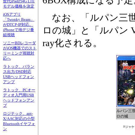
6BOX構成になる予定
世代iPadの4G LTE
モデル価格を決定
iOSアプリ
なお、「ルパン三世
「Twonky Beam」
がDTCP-IP対応。
ロの城」と「ルパン VS
iPhoneで地デジ番
組視聴
ray化される。
ソニーBDレコーダ
がiOS機器でのスト
リーミング視聴対
応へ
ラトック、バラン
ス出力/DSD対応
USBヘッドフォン
アンプ
ラトック、PCオー
ディオ入門用USB
ヘッドフォンアン
プ
ルパン三世
ロジテック、apt-
ロの城
X/AAC対応の小型
Bluetoothイヤフォ
※ジャケ
ン