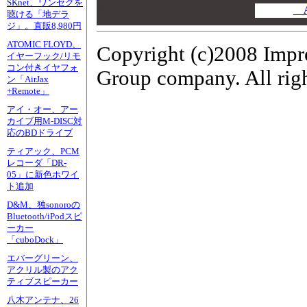
SKnet、ワンセグを
00
A
聴ける「地デラ
00
ジ」。直販8,980円
ATOMIC FLOYD、
Copyright (c)2008 Impr
イヤーフック/リモ
コン付きイヤフォ
Group company. All righ
ン「AirJax
+Remote」
アイ・オー、アー
カイブ用M-DISC対
応のBDドライブ
ティアック、PCM
レコーダ「DR-
05」に新色ホワイ
ト追加
D&M、独sonoroの
Bluetooth/iPodスピ
ーカー
「cuboDock」
エバーグリーン、
アクリル製のアク
ティブスピーカー
八木アンテナ、26