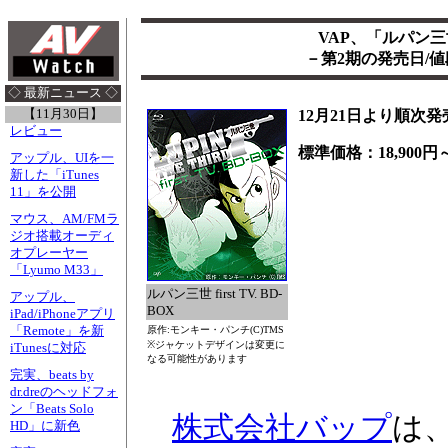
VAP、「ルパン三世
－第2期の発売日/
◇ 最新ニュース ◇
【11月30日】
12月21日より順次発
レビュー
標準価格：18,900円～
アップル、UIを一
新した「iTunes
11」を公開
マウス、AM/FMラ
ジオ搭載オーディ
オプレーヤー
「Lyumo M33」
ルパン三世 first TV. BD-
アップル、
BOX
iPad/iPhoneアプリ
「Remote」を新
原作:モンキー・パンチ(C)TMS
※ジャケットデザインは変更に
iTunesに対応
なる可能性があります
完実、beats by
dr.dreのヘッドフォ
ン「Beats Solo
株式会社バップ
は
HD」に新色