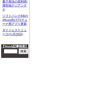
素子相当の高利得/
薄型地デジアンテ
ナ
ソフトバンクBBの
iPhone向けTVチュ
ーナ用アプリ更新
ダイジェストニュ
ース(11月28日)
【Watch記事検索】