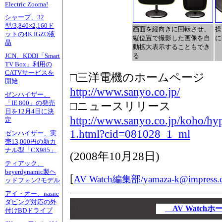
Electric Zooma!
シャープ、32
型/3,840×2,160ド
画面を縦向きに回転させ、
操
ットの4K IGZO液
縦位置で撮影した画像を自
に
晶
動拡大表示することもでき
る
JCN、KDDI「Smart
TV Box」利用の
CATVサービスを
□三洋電機のホームページ
開始
http://www.sanyo.co.jp/
ゼンハイザー、
「IE 800」の発売
□ニュースリリース
日を12月4日に決
http://www.sanyo.co.jp/koho/hy
定
1.html?cid=081028_1_ml
ゼンハイザー、実
売13,000円の新カ
ナル型「CX985」
(
2008年10月28日
)
ティアック、
beyerdynamic製ヘ
[
AV Watch編集部/
yamaza-k@impress.c
ッドフォン2モデル
アイ・オー、nasne
00
ダビング対応の外
00
AV Watch
付けBDドライブ
00