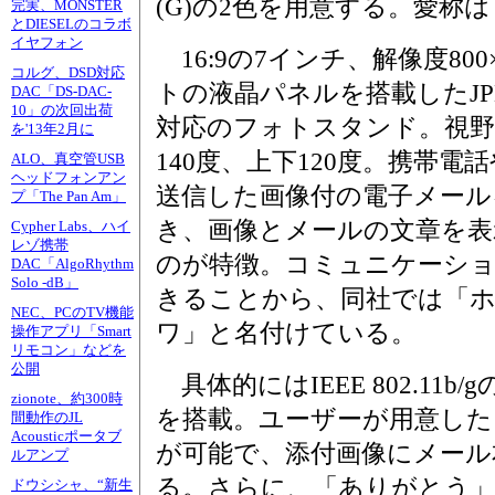
(G)の2色を用意する。愛称は
完実、MONSTER
とDIESELのコラボ
イヤフォン
16:9の7インチ、解像度800
コルグ、DSD対応
トの液晶パネルを搭載したJPE
DAC「DS-DAC-
10」の次回出荷
対応のフォトスタンド。視野
を'13年2月に
140度、上下120度。携帯電話
ALO、真空管USB
ヘッドフォンアン
送信した画像付の電子メール
プ「The Pan Am」
き、画像とメールの文章を表
Cypher Labs、ハイ
レゾ携帯
のが特徴。コミュニケーシ
DAC「AlgoRhythm
Solo -dB」
きることから、同社では「
NEC、PCのTV機能
ワ」と名付けている。
操作アプリ「Smart
リモコン」などを
公開
具体的にはIEEE 802.11b/
zionote、約300時
を搭載。ユーザーが用意した
間動作のJL
Acousticポータブ
が可能で、添付画像にメール
ルアンプ
る。さらに、「ありがとう」
ドウシシャ、“新生