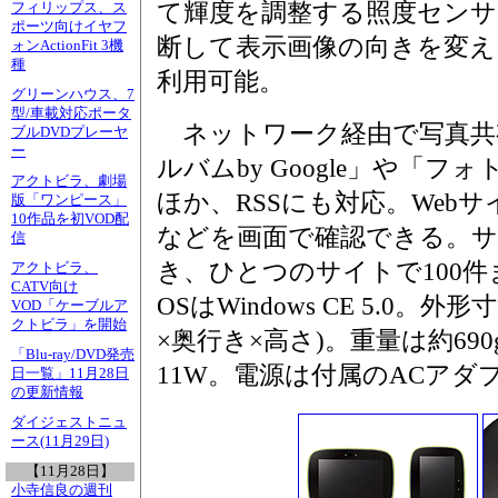
て輝度を調整する照度センサ
フィリップス、ス
ポーツ向けイヤフ
断して表示画像の向きを変え
ォンActionFit 3機
種
利用可能。
グリーンハウス、7
型/車載対応ポータ
ネットワーク経由で写真共有サ
ブルDVDプレーヤ
ー
ルバムby Google」や「
アクトビラ、劇場
ほか、RSSにも対応。Webサ
版「ワンピース」
10作品を初VOD配
などを画面で確認できる。サ
信
き、ひとつのサイトで100
アクトビラ、
CATV向け
OSはWindows CE 5.0。外形
VOD「ケーブルア
クトビラ」を開始
×奥行き×高さ)。重量は約690
「Blu-ray/DVD発売
11W。電源は付属のACアダ
日一覧」11月28日
の更新情報
ダイジェストニュ
ース(11月29日)
【11月28日】
小寺信良の週刊