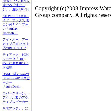
SKnet、ワンセグを
聴ける「地デラ
Copyright (c)2008 Impress Watc
ジ」。直販8,980円
Group company. All rights reser
ATOMIC FLOYD、
イヤーフック/リモ
コン付きイヤフォ
ン「AirJax
+Remote」
アイ・オー、アー
カイブ用M-DISC対
応のBDドライブ
ティアック、PCM
レコーダ「DR-
05」に新色ホワイ
ト追加
D&M、独sonoroの
Bluetooth/iPodスピ
ーカー
「cuboDock」
エバーグリーン、
アクリル製のアク
ティブスピーカー
八木アンテナ、26