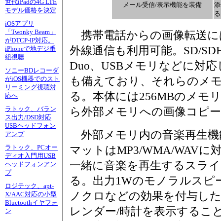
世代iPadの4G LTE
メール受信/表示機能を装備
添
モデル価格を決定
る
iOSアプリ
「Twonky Beam」
携帯電話からの画像転送に
がDTCP-IP対応。
外線通信も利用可能。SD/S
iPhoneで地デジ番
組視聴
Duo、USBメモリなどに対
ソニーBDレコーダ
も備えており、それらのメ
がiOS機器でのスト
リーミング視聴対
る。本体には256MBのメモ
応へ
ら外部メモリへの画像コピ
ラトック、バラン
ス出力/DSD対応
USBヘッドフォン
外部メモリ内の音楽再生機
アンプ
マットはMP3/WMA/WAVに
ラトック、PCオー
ディオ入門用USB
一緒に音楽を再生するスライ
ヘッドフォンアン
プ
る。出力1Wのモノラルスピ
ロジテック、apt-
ノクロなどの効果を付与した
X/AAC対応の小型
Bluetoothイヤフォ
レンダー/時計を表示するこ
ン