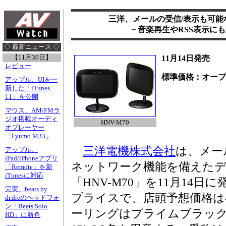
三洋、メールの受信/表示も可能
－音楽再生やRSS表示にも
◇ 最新ニュース ◇
【11月30日】
11月14日発売
レビュー
標準価格：オープ
アップル、UIを一
新した「iTunes
11」を公開
マウス、AM/FMラ
ジオ搭載オーディ
HNV-M70
オプレーヤー
「Lyumo M33」
三洋電機株式会社
は、メー
アップル、
iPad/iPhoneアプリ
ネットワーク機能を備えた
「Remote」を新
iTunesに対応
「HNV-M70」を11月14
完実、beats by
プライスで、店頭予想価格は
dr.dreのヘッドフォ
ン「Beats Solo
ーリングはプライムブラック
HD」に新色