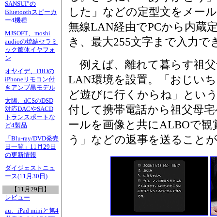
SANSUI”の
した」などの定型文をメール
Bluetoothスピーカ
ー4機種
無線LAN経由でPCから内蔵
MJSOFT、moshi
き、最大255文字まで入力で
audioの焼結セラミ
ック筐体イヤフォ
ン
例えば、離れて暮らす祖父母
オヤイデ、FiiOの
LAN環境を設置。「おじい
iPhoneリモコン付
きアンプ黒モデル
ど遊びに行くからね」とい
太陽、dCSのDSD
付して携帯電話から祖父母宅
対応DACやSACD
トランスポートな
ールを画像と共にALBOで
ど4製品
う」などの返事を送ること
「Blu-ray/DVD発売
日一覧」11月29日
の更新情報
ダイジェストニュ
ース(11月30日)
【11月29日】
レビュー
au、iPad miniと第4