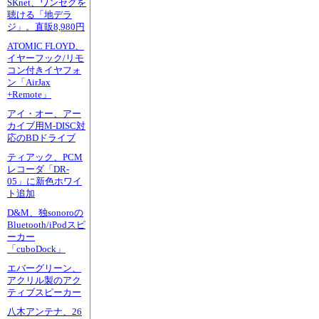
SKnet、ワンセグを
聴ける「地デラ
ジ」。直販8,980円
ATOMIC FLOYD、
イヤーフック/リモ
コン付きイヤフォ
ン「AirJax
+Remote」
アイ・オー、アー
カイブ用M-DISC対
応のBDドライブ
ティアック、PCM
レコーダ「DR-
05」に新色ホワイ
ト追加
D&M、独sonoroの
Bluetooth/iPodスピ
ーカー
「cuboDock」
エバーグリーン、
アクリル製のアク
ティブスピーカー
八木アンテナ、26