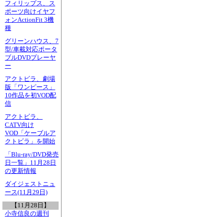
フィリップス、ス
ポーツ向けイヤフ
ォンActionFit 3機
種
グリーンハウス、7
型/車載対応ポータ
ブルDVDプレーヤ
ー
アクトビラ、劇場
版「ワンピース」
10作品を初VOD配
信
アクトビラ、
CATV向け
VOD「ケーブルア
クトビラ」を開始
「Blu-ray/DVD発売
日一覧」11月28日
の更新情報
ダイジェストニュ
ース(11月29日)
【11月28日】
小寺信良の週刊