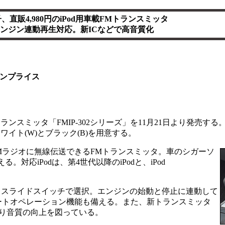
、直販4,980円のiPod用車載FMトランスミッタ
ンジン連動再生対応。新ICなどで高音質化
ンプライス
トランスミッタ「FMIP-302シリーズ」を11月21日より発売す
ワイト(W)とブラック(B)を用意する。
のFMラジオに無線伝送できるFMトランスミッタ。車のシガーソ
。対応iPodは、第4世代以降のiPodと、iPod
zの3つからスライドスイッチで選択。エンジンの始動と停止に連動して
うオートオペレーション機能も備える。また、新トランスミッタ
より音質の向上を図っている。