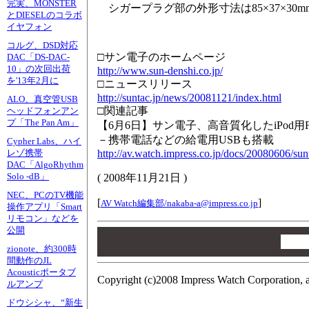
完実、MONSTER
シガープラグ部の外形寸法は85×37×30m
とDIESELのコラボ
イヤフォン
コルグ、DSD対応
□サン電子のホームページ
DAC「DS-DAC-
10」の次回出荷
http://www.sun-denshi.co.jp/
を'13年2月に
□ニュースリリース
http://suntac.jp/news/20081121/index.html
ALO、真空管USB
□関連記事
ヘッドフォンアン
プ「The Pan Am」
【6月6日】サン電子、高音質化したiPod
－携帯電話などの給電用USBも搭載
Cypher Labs、ハイ
http://av.watch.impress.co.jp/docs/20080606/sun
レゾ携帯
DAC「AlgoRhythm
Solo -dB」
(
2008年11月21日
)
NEC、PCのTV機能
[
]
AV Watch編集部/
nakaba-a@impress.co.jp
操作アプリ「Smart
リモコン」などを
公開
00
00
zionote、約300時
00
間動作のJL
Acousticポータブ
Copyright (c)2008 Impress Watch Corporation, a
ルアンプ
ドウシシャ、“新生