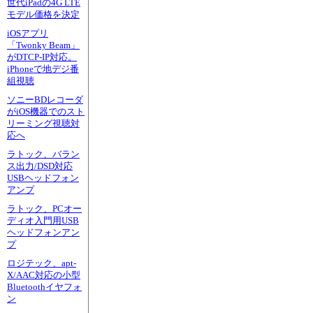
世代iPadの4G LTE
モデル価格を決定
iOSアプリ
「Twonky Beam」
がDTCP-IP対応。
iPhoneで地デジ番
組視聴
ソニーBDレコーダ
がiOS機器でのスト
リーミング視聴対
応へ
ラトック、バラン
ス出力/DSD対応
USBヘッドフォン
アンプ
ラトック、PCオー
ディオ入門用USB
ヘッドフォンアン
プ
ロジテック、apt-
X/AAC対応の小型
Bluetoothイヤフォ
ン