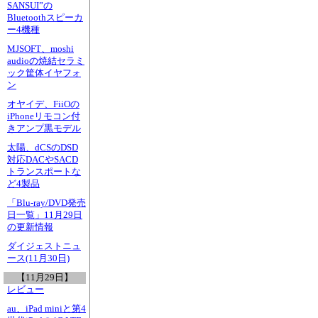
SANSUI”の
Bluetoothスピーカ
ー4機種
MJSOFT、moshi
audioの焼結セラミ
ック筐体イヤフォ
ン
オヤイデ、FiiOの
iPhoneリモコン付
きアンプ黒モデル
太陽、dCSのDSD
対応DACやSACD
トランスポートな
ど4製品
「Blu-ray/DVD発売
日一覧」11月29日
の更新情報
ダイジェストニュ
ース(11月30日)
【11月29日】
レビュー
au、iPad miniと第4