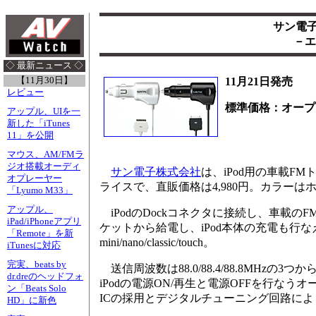
サン電子
－エ
◇ 最新ニュース ◇
【11月30日】
11月21日発売
レビュー
標準価格：オープ
アップル、UIを一
新した「iTunes
11」を公開
マウス、AM/FMラ
ジオ搭載オーディ
サン電子株式会社
は、iPod用の車載FM
オプレーヤー
ライスで、直販価格は4,980円。カラーはホ
「Lyumo M33」
アップル、
iPodのDockコネクタに接続し、車載
iPad/iPhoneアプリ
ケットから給電し、iPod本体の充電も行なえる
「Remote」を新
mini/nano/classic/touch。
iTunesに対応
完実、beats by
送信周波数は88.0/88.4/88.8MH
dr.dreのヘッドフォ
iPodの電源ON/再生と電源OFFを行な
ン「Beats Solo
ICの採用とデジタルチューニング回路に
HD」に新色