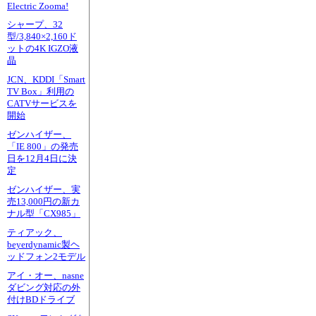
Electric Zooma!
シャープ、32
型/3,840×2,160ド
ットの4K IGZO液
晶
JCN、KDDI「Smart
TV Box」利用の
CATVサービスを
開始
ゼンハイザー、
「IE 800」の発売
日を12月4日に決
定
ゼンハイザー、実
売13,000円の新カ
ナル型「CX985」
ティアック、
beyerdynamic製ヘ
ッドフォン2モデル
アイ・オー、nasne
ダビング対応の外
付けBDドライブ