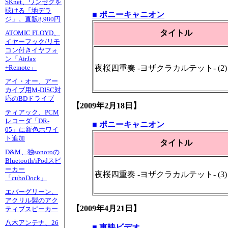
SKnet、ワンセグを
聴ける「地デラ
■ ポニーキャニオン
ジ」。直販8,980円
タイトル
ATOMIC FLOYD、
イヤーフック/リモ
コン付きイヤフォ
ン「AirJax
夜桜四重奏 -ヨザクラカルテット- (2)
+Remote」
アイ・オー、アー
カイブ用M-DISC対
応のBDドライブ
【2009年2月18日】
ティアック、PCM
レコーダ「DR-
■ ポニーキャニオン
05」に新色ホワイ
ト追加
タイトル
D&M、独sonoroの
Bluetooth/iPodスピ
ーカー
夜桜四重奏 -ヨザクラカルテット- (3)
「cuboDock」
エバーグリーン、
アクリル製のアク
【2009年4月21日】
ティブスピーカー
八木アンテナ、26
■ 東映ビデオ