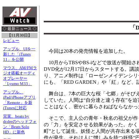
「
◇ 最新ニュース ◇
【11月30日】
レビュー
アップル、UIを一
今回は20本の発売情報を追加した。
新した「iTunes
11」を公開
10月からTBSやBS-iなどで放送が開始
マウス、AM/FMラ
DVD化が12月17日からスタートする。
ジオ搭載オーディ
り、アニメ制作は「ローゼンメイデンシリ
オプレーヤー
にも、「RED GARDEN」や「紅」な
「Lyumo M33」
アップル、
舞台は、7本の巨大な桜「七郷」がそび
iPad/iPhoneアプリ
していた。人間は“自分達と違う存在”を
「Remote」を新
ことはなく、密かに暮らさねばならなかっ
iTunesに対応
完実、beats by
そこで、主人公の青年・秋名の祖父が作
dr.dreのヘッドフォ
の「力」を安定させる効果があった。かく
ン「Beats Solo
町”として誕生。妖怪と人間が共存出来る
HD」に新色
件が発生。それは人に憎しみを持つ妖怪“