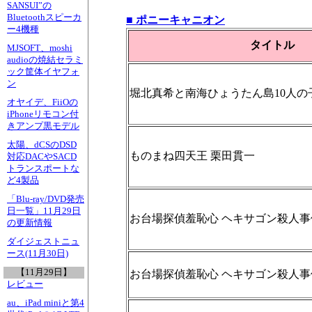
SANSUI”の
Bluetoothスピーカ
■ ポニーキャニオン
ー4機種
タイトル
MJSOFT、moshi
audioの焼結セラミ
ック筐体イヤフォ
ン
堀北真希と南海ひょうたん島10人の
オヤイデ、FiiOの
iPhoneリモコン付
きアンプ黒モデル
太陽、dCSのDSD
ものまね四天王 栗田貫一
対応DACやSACD
トランスポートな
ど4製品
「Blu-ray/DVD発売
日一覧」11月29日
お台場探偵羞恥心 ヘキサゴン殺人事
の更新情報
ダイジェストニュ
ース(11月30日)
【11月29日】
お台場探偵羞恥心 ヘキサゴン殺人事
レビュー
au、iPad miniと第4