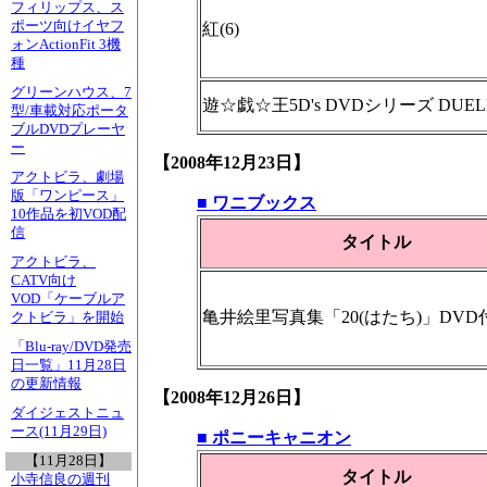
フィリップス、ス
ポーツ向けイヤフ
紅(6)
ォンActionFit 3機
種
グリーンハウス、7
遊☆戯☆王5D's DVDシリーズ DUELB
型/車載対応ポータ
ブルDVDプレーヤ
ー
【2008年12月23日】
アクトビラ、劇場
版「ワンピース」
■ ワニブックス
10作品を初VOD配
信
タイトル
アクトビラ、
CATV向け
VOD「ケーブルア
亀井絵里写真集「20(はたち)」DVD
クトビラ」を開始
「Blu-ray/DVD発売
日一覧」11月28日
の更新情報
【2008年12月26日】
ダイジェストニュ
ース(11月29日)
■ ポニーキャニオン
【11月28日】
タイトル
小寺信良の週刊