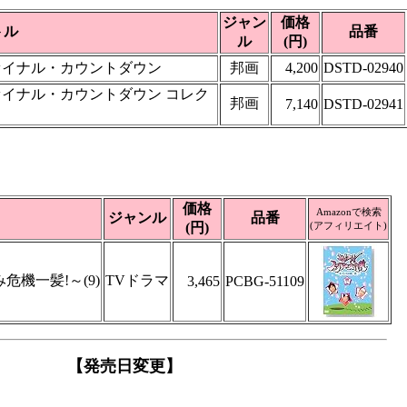
ジャン
価格
トル
品番
ル
(円)
ァイナル・カウントダウン
邦画
4,200
DSTD-02940
ァイナル・カウントダウン コレク
邦画
7,140
DSTD-02941
価格
Amazonで検索
ジャンル
品番
(円)
(アフィリエイト)
危機一髪!～(9)
TVドラマ
3,465
PCBG-51109
【発売日変更】