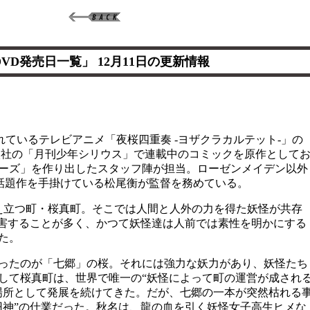
DVD発売日一覧」 12月11日の更新情報
されているテレビアニメ「夜桜四重奏 -ヨザクラカルテット-」の
講談社の「月刊少年シリウス」で連載中のコミックを原作として
ーズ」を作り出したスタッフ陣が担当。ローゼンメイデン以外
ど、話題作を手掛けている松尾衡が監督を務めている。
え立つ町・桜真町。そこでは人間と人外の力を得た妖怪が共存
迫害することが多く、かつて妖怪達は人前では素性を明かにする
た。
ったのが「七郷」の桜。それには強力な妖力があり、妖怪たち
して桜真町は、世界で唯一の“妖怪によって町の運営が成され
場所として発展を続けてきた。だが、七郷の一本が突然枯れる
円神”の仕業だった。秋名は、龍の血を引く妖怪女子高生ヒメな