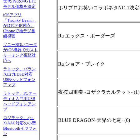
世代iPadの4G LTE
モデル価格を決定
ホリプロお笑いコラボネタNO.1決定戦
iOSアプリ
「Twonky Beam」
がDTCP-IP対応。
iPhoneで地デジ番
Ra エックス・ボーダーズ
組視聴
ソニーBDレコーダ
がiOS機器でのスト
リーミング視聴対
応へ
Ra ショア・ブレイク
ラトック、バラン
ス出力/DSD対応
USBヘッドフォン
アンプ
夜桜四重奏 -ヨザクラカルテット- (1)
ラトック、PCオー
ディオ入門用USB
ヘッドフォンアン
プ
ロジテック、apt-
BLUE DRAGON-天界の七竜- (6)
X/AAC対応の小型
Bluetoothイヤフォ
ン