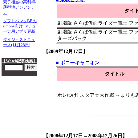
素子相当の高利得/
薄型地デジアンテ
タイ
ナ
ソフトバンクBBの
劇場版 さらば仮面ライダー電王 フ
iPhone向けTVチュ
ーナ用アプリ更新
劇場版 さらば仮面ライダー電王 フ
ターズパック
ダイジェストニュ
ース(11月28日)
【2009年12月17日】
【Watch記事検索】
■ ポニーキャニオン
タイトル
ホレゆけ! スタア☆大作戦 ～まりもみ
【2008年12月17日→2008年12月26日】