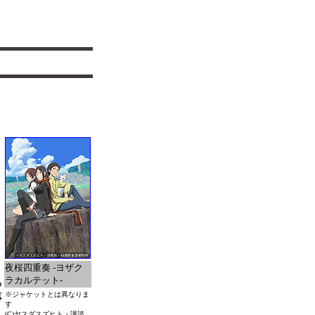
お
夜桜四重奏 -ヨザク
ラカルテット-
る
※ジャケットとは異なりま
事
す
(C)ヤスダスズヒト・講談