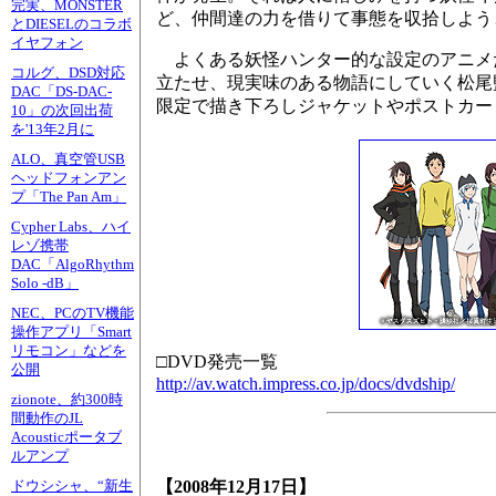
完実、MONSTER
ど、仲間達の力を借りて事態を収拾しよう
とDIESELのコラボ
イヤフォン
よくある妖怪ハンター的な設定のアニメ
コルグ、DSD対応
立たせ、現実味のある物語にしていく松尾
DAC「DS-DAC-
限定で描き下ろしジャケットやポストカー
10」の次回出荷
を'13年2月に
ALO、真空管USB
ヘッドフォンアン
プ「The Pan Am」
Cypher Labs、ハイ
レゾ携帯
DAC「AlgoRhythm
Solo -dB」
NEC、PCのTV機能
操作アプリ「Smart
リモコン」などを
□DVD発売一覧
公開
http://av.watch.impress.co.jp/docs/dvdship/
zionote、約300時
間動作のJL
Acousticポータブ
ルアンプ
【2008年12月17日】
ドウシシャ、“新生