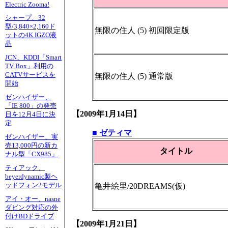
Electric Zooma!
シャープ、32
型/3,840×2,160ド
無限の住人 (5) 初回限定版
ットの4K IGZO液
晶
JCN、KDDI「Smart
TV Box」利用の
CATVサービスを
無限の住人 (5) 通常版
開始
ゼンハイザー、
「IE 800」の発売
【2009年1月14日】
日を12月4日に決
定
■ ゼティマ
ゼンハイザー、実
売13,000円の新カ
タイトル
ナル型「CX985」
ティアック、
beyerdynamic製ヘ
ッドフォン2モデル
亀井絵里/20DREAMS(仮)
アイ・オー、nasne
ダビング対応の外
付けBDドライブ
【2009年1月21日】