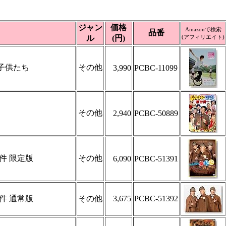
ジャン
価格
Amazonで検索
品番
ル
(円)
(アフィリエイト)
子供たち
その他
3,990
PCBC-11099
その他
2,940
PCBC-50889
件 限定版
その他
6,090
PCBC-51391
件 通常版
その他
3,675
PCBC-51392