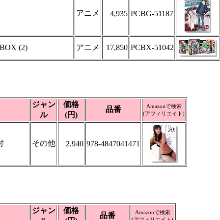
アニメ
4,935
PCBG-51187
OX (2)
アニメ
17,850
PCBX-51042
ジャン
価格
Amazonで検索
品番
ル
(円)
(アフィリエイト)
付
その他
2,940
978-4847041471
ジャン
価格
Amazonで検索
品番
(アフィリエイト)