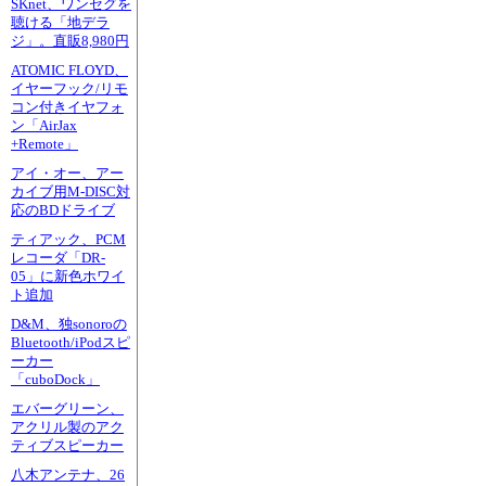
SKnet、ワンセグを
聴ける「地デラ
ジ」。直販8,980円
ATOMIC FLOYD、
イヤーフック/リモ
コン付きイヤフォ
ン「AirJax
+Remote」
アイ・オー、アー
カイブ用M-DISC対
応のBDドライブ
ティアック、PCM
レコーダ「DR-
05」に新色ホワイ
ト追加
D&M、独sonoroの
Bluetooth/iPodスピ
ーカー
「cuboDock」
エバーグリーン、
アクリル製のアク
ティブスピーカー
八木アンテナ、26