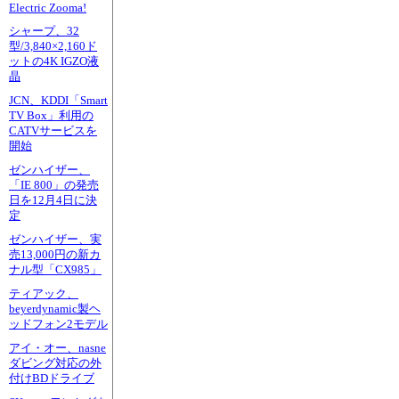
Electric Zooma!
シャープ、32
型/3,840×2,160ド
ットの4K IGZO液
晶
JCN、KDDI「Smart
TV Box」利用の
CATVサービスを
開始
ゼンハイザー、
「IE 800」の発売
日を12月4日に決
定
ゼンハイザー、実
売13,000円の新カ
ナル型「CX985」
ティアック、
beyerdynamic製ヘ
ッドフォン2モデル
アイ・オー、nasne
ダビング対応の外
付けBDドライブ