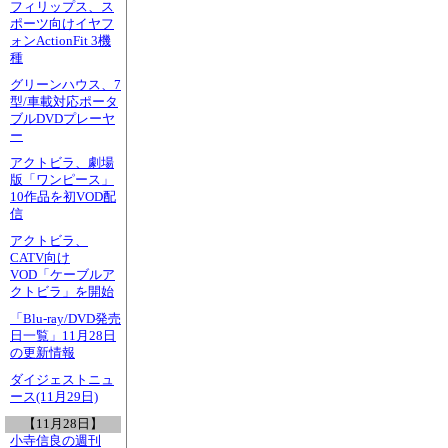
フィリップス、ス
ポーツ向けイヤフ
ォンActionFit 3機
種
グリーンハウス、7
型/車載対応ポータ
ブルDVDプレーヤ
ー
アクトビラ、劇場
版「ワンピース」
10作品を初VOD配
信
アクトビラ、
CATV向け
VOD「ケーブルア
クトビラ」を開始
「Blu-ray/DVD発売
日一覧」11月28日
の更新情報
ダイジェストニュ
ース(11月29日)
【11月28日】
小寺信良の週刊