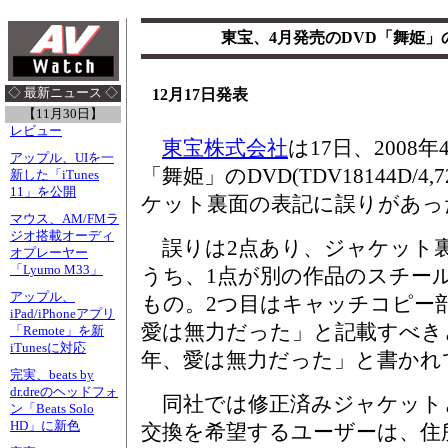
東宝、4月発売のDVD「舞姫」
◇ 最新ニュース ◇
12月17日発表
【11月30日】
レビュー
東宝株式会社
は17日、2008
アップル、UIを一
「舞姫」のDVD(TDV18144D/
新した「iTunes
11」を公開
ケット裏面の表記に誤りがあっ
マウス、AM/FMラ
ジオ搭載オーディ
誤りは2点あり、ジャケット裏
オプレーヤー
「Lyumo M33」
うち、1点が別の作品のスチー
アップル、
もの。2つ目はキャッチコピー
iPad/iPhoneアプリ
愛は無力だった」と記載すべき
「Remote」を新
iTunesに対応
年、愛は無力だった」と書かれ
完実、beats by
dr.dreのヘッドフォ
同社では修正済みジャケット
ン「Beats Solo
HD」に新色
交換を希望するユーザーは、住