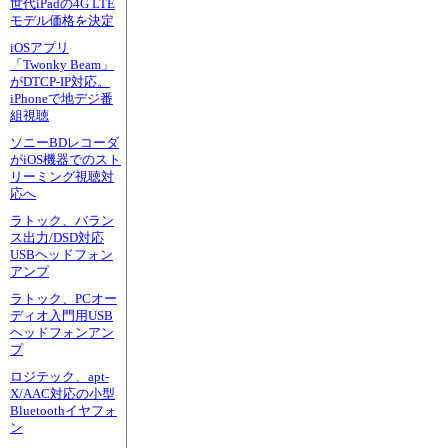
世代iPadの4G LTE
モデル価格を決定
iOSアプリ
「Twonky Beam」
がDTCP-IP対応。
iPhoneで地デジ番
組視聴
ソニーBDレコーダ
がiOS機器でのスト
リーミング視聴対
応へ
ラトック、バラン
ス出力/DSD対応
USBヘッドフォン
アンプ
ラトック、PCオー
ディオ入門用USB
ヘッドフォンアン
プ
ロジテック、apt-
X/AAC対応の小型
Bluetoothイヤフォ
ン