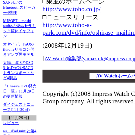
□東宝のホームページ
SANSUI”の
Bluetoothスピーカ
http://www.toho.co.jp/
ー4機種
□ニュースリリース
MJSOFT、moshi
http://www.toho-a-
audioの焼結セラミ
ック筐体イヤフォ
park.com/dvd/info/oshirase_maihim
ン
(
2008年12月19日
)
オヤイデ、FiiOの
iPhoneリモコン付
きアンプ黒モデル
[
AV Watch編集部/
yamaza-k@impress.co.j
太陽、dCSのDSD
対応DACやSACD
00
トランスポートな
00
AV Watchホー
ど4製品
00
「Blu-ray/DVD発売
日一覧」11月29日
Copyright (c)2008 Impress Watch C
の更新情報
Group company. All rights reserved
ダイジェストニュ
ース(11月30日)
【11月29日】
レビュー
au、iPad miniと第4