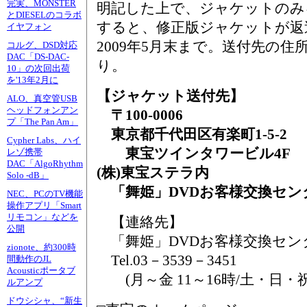
完実、MONSTER
明記した上で、ジャケットのみ
とDIESELのコラボ
すると、修正版ジャケットが返
イヤフォン
2009年5月末まで。送付先の
コルグ、DSD対応
DAC「DS-DAC-
り。
10」の次回出荷
を'13年2月に
【ジャケット送付先】
ALO、真空管USB
ヘッドフォンアン
〒100-0006
プ「The Pan Am」
東京都千代田区有楽町1-5-2
Cypher Labs、ハイ
東宝ツインタワービル4F
レゾ携帯
DAC「AlgoRhythm
(株)東宝ステラ内
Solo -dB」
「舞姫」DVDお客様交換セン
NEC、PCのTV機能
操作アプリ「Smart
リモコン」などを
【連絡先】
公開
「舞姫」DVDお客様交換セン
zionote、約300時
Tel.03－3539－3451
間動作のJL
Acousticポータブ
(月～金 11～16時/土・日・
ルアンプ
ドウシシャ、“新生