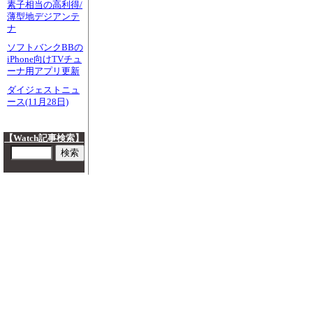
素子相当の高利得/
薄型地デジアンテ
ナ
ソフトバンクBBの
iPhone向けTVチュ
ーナ用アプリ更新
ダイジェストニュ
ース(11月28日)
【Watch記事検索】