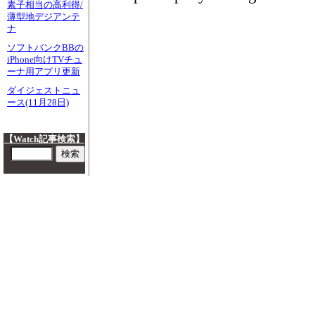
素子相当の高利得/
薄型地デジアンテ
ナ
ソフトバンクBBの
iPhone向けTVチュ
ーナ用アプリ更新
ダイジェストニュ
ース(11月28日)
【Watch記事検索】