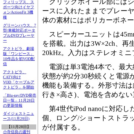
クリックホイール部にはシ
フィリップス、ス
ポーツ向けイヤフ
ースに入れたままでプレー
ォンActionFit 3機
種
体の素材にはポリカーボネー
グリーンハウス、7
型/車載対応ポータ
スピーカーユニットは45m
ブルDVDプレーヤ
ー
を搭載。出力は3W×2ch、再
アクトビラ、劇場
20kHz。入力はステレオミ
版「ワンピース」
10作品を初VOD配
信
電源は単3電池4本で、最大
アクトビラ、
状態が約2分30秒続くと電
CATV向け
VOD「ケーブルア
機能も装備する。外形寸法は約248
クトビラ」を開始
行き×高さ)、電池を含めない重
「Blu-ray/DVD発売
日一覧」11月28日
の更新情報
第4世代iPod nanoに対
ダイジェストニュ
個、ロング/ショートストラ
ース(11月29日)
が付属する。
【11月28日】
小寺信良の週刊