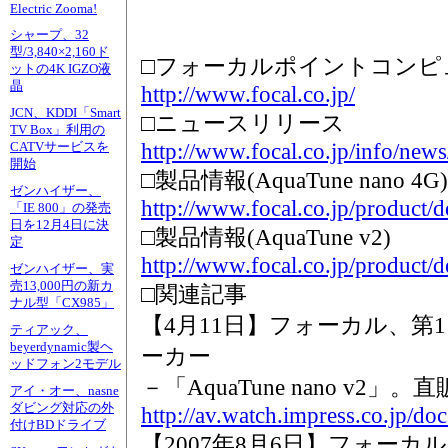
Electric Zooma!
シャープ、32
型/3,840×2,160ド
□フォーカルポイントコンピ
ットの4K IGZO液
晶
http://www.focal.co.jp/
JCN、KDDI「Smart
□ニュースリリース
TV Box」利用の
http://www.focal.co.jp/info/ne
CATVサービスを
開始
□製品情報(AquaTune nano 4G)
ゼンハイザー、
http://www.focal.co.jp/product/
「IE 800」の発売
日を12月4日に決
□製品情報(AquaTune v2)
定
http://www.focal.co.jp/product/
ゼンハイザー、実
売13,000円の新カ
□関連記事
ナル型「CX985」
【4月11日】フォーカル、第1
ティアック、
beyerdynamic製ヘ
ーカー
ッドフォン2モデル
－「AquaTune nano v2」。直
アイ・オー、nasne
ダビング対応の外
http://av.watch.impress.co.jp/d
付けBDドライブ
【2007年8月6日】フォーカ