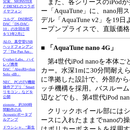
また、各シリーズのiPod
完実、MONSTER
とDIESELのコラボ
ー「AquaTune」に、nan
イヤフォン
デル「AquaTune v2」を
コルグ、DSD対応
DAC「DS-DAC-
ープンプライスで、直販価格は1
10」の次回出荷
を'13年2月に
ALO、真空管USB
■ 「AquaTune nano 4G」
ヘッドフォンアン
プ「The Pan Am」
Cypher Labs、ハイ
第4世代iPod nanoを本
レゾ携帯
カー。水深1mに30分間耐えら
DAC「AlgoRhythm
Solo -dB」
に準拠した設計で、外部から
NEC、PCのTV機能
ッチ機構を採用。バスルー
操作アプリ「Smart
リモコン」などを
辺などでも、第4世代iPod n
公開
zionote、約300時
クリックホイール部にはシ
間動作のJL
Acousticポータブ
ースに入れたままでnanoの
ルアンプ
ドウシシャ、“新生
はポリカーボネートを採用