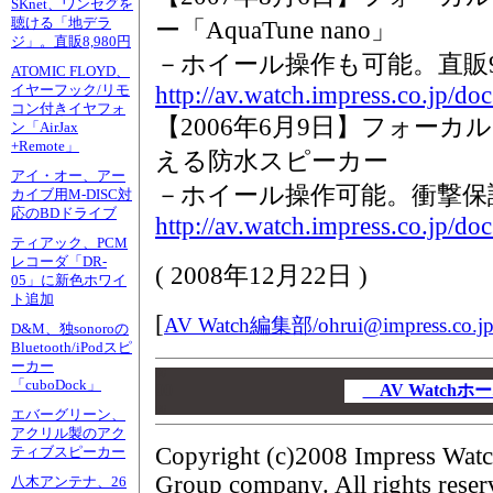
SKnet、ワンセグを
聴ける「地デラ
ー「AquaTune nano」
ジ」。直販8,980円
－ホイール操作も可能。直販9,
ATOMIC FLOYD、
http://av.watch.impress.co.jp/d
イヤーフック/リモ
コン付きイヤフォ
【2006年6月9日】フォーカ
ン「AirJax
+Remote」
える防水スピーカー
アイ・オー、アー
－ホイール操作可能。衝撃保
カイブ用M-DISC対
応のBDドライブ
http://av.watch.impress.co.jp/d
ティアック、PCM
レコーダ「DR-
(
2008年12月22日
)
05」に新色ホワイ
ト追加
[
AV Watch編集部/
ohrui@impress.co.j
D&M、独sonoroの
Bluetooth/iPodスピ
ーカー
00
「cuboDock」
00
AV Watch
00
エバーグリーン、
アクリル製のアク
Copyright (c)2008 Impress Watc
ティブスピーカー
Group company. All rights reser
八木アンテナ、26