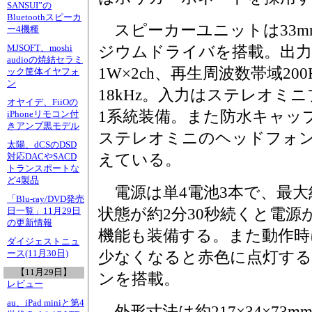
SANSUI”の
Bluetoothスピーカ
スピーカーユニットは33m
ー4機種
MJSOFT、moshi
ジウムドライバを搭載。出
audioの焼結セラミ
1W×2ch、再生周波数帯域200
ック筐体イヤフォ
ン
18kHz。入力はステレオミ
オヤイデ、FiiOの
1系統装備。また防水キャッ
iPhoneリモコン付
きアンプ黒モデル
ステレオミニのヘッドフォ
太陽、dCSのDSD
えている。
対応DACやSACD
トランスポートな
ど4製品
電源は単4電池3本で、最大
「Blu-ray/DVD発売
状態が約2分30秒続くと電
日一覧」11月29日
の更新情報
機能も装備する。また動作時
ダイジェストニュ
ース(11月30日)
少なくなると赤色に点灯する
【11月29日】
ンを搭載。
レビュー
au、iPad miniと第4
外形寸法は約217×34×73m