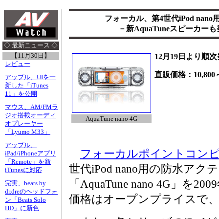
フォーカル、第4世代iPod na
－新AquaTuneスピーカーも
◇ 最新ニュース ◇
【11月30日】
12月19日より順
レビュー
直販価格：10,800～
アップル、UIを一
新した「iTunes
11」を公開
マウス、AM/FMラ
ジオ搭載オーディ
AquaTune nano 4G
オプレーヤー
「Lyumo M33」
アップル、
フォーカルポイントコン
iPad/iPhoneアプリ
「Remote」を新
世代iPod nano用の防水ア
iTunesに対応
「AquaTune nano 4G」
完実、beats by
dr.dreのヘッドフォ
価格はオープンプライスで、直
ン「Beats Solo
HD」に新色