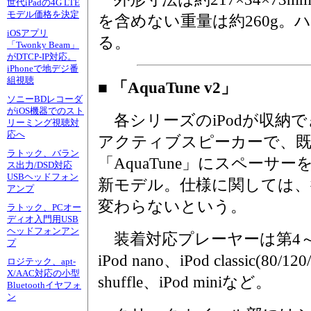
世代iPadの4G LTE
モデル価格を決定
を含めない重量は約260g。
iOSアプリ
る。
「Twonky Beam」
がDTCP-IP対応。
iPhoneで地デジ番
組視聴
■ 「AquaTune v2」
ソニーBDレコーダ
がiOS機器でのスト
各シリーズのiPodが収納
リーミング視聴対
応へ
アクティブスピーカーで、
ラトック、バラン
「AquaTune」にスペーサ
ス出力/DSD対応
USBヘッドフォン
新モデル。仕様に関しては、
アンプ
変わらないという。
ラトック、PCオー
ディオ入門用USB
ヘッドフォンアン
装着対応プレーヤーは第4～5
プ
iPod nano、iPod classic(80
ロジテック、apt-
X/AAC対応の小型
shuffle、iPod miniなど。
Bluetoothイヤフォ
ン