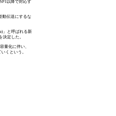
でもSP1以降で対応す
を差動伝送にするな
edia)」と呼ばれる新
を決定した。
/大容量化に伴い、
ていくという。