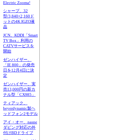
Electric Zooma!
シャープ、32
型/3,840×2,160ド
ットの4K IGZO液
晶
JCN、KDDI「Smart
TV Box」利用の
CATVサービスを
開始
ゼンハイザー、
「IE 800」の発売
日を12月4日に決
定
ゼンハイザー、実
売13,000円の新カ
ナル型「CX985」
ティアック、
beyerdynamic製ヘ
ッドフォン2モデル
アイ・オー、nasne
ダビング対応の外
付けBDドライブ