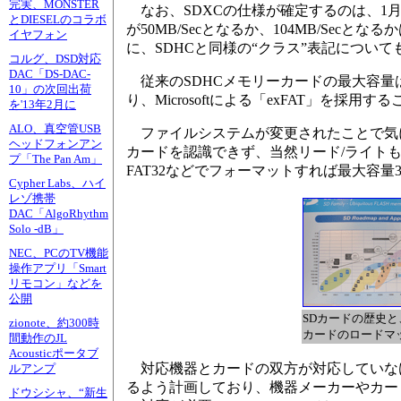
完実、MONSTER
なお、SDXCの仕様が確定するのは、1
とDIESELのコラボ
が50MB/Secとなるか、104MB/Se
イヤフォン
に、SDHCと同様の“クラス”表記につい
コルグ、DSD対応
DAC「DS-DAC-
従来のSDHCメモリーカードの最大容量は32G
10」の次回出荷
り、Microsoftによる「exFAT」を採
を'13年2月に
ALO、真空管USB
ファイルシステムが変更されたことで気にな
ヘッドフォンアン
カードを認識できず、当然リード/ライト
プ「The Pan Am」
FAT32などでフォーマットすれば最大容
Cypher Labs、ハイ
レゾ携帯
DAC「AlgoRhythm
Solo -dB」
NEC、PCのTV機能
操作アプリ「Smart
リモコン」などを
公開
SDカードの歴史と、
zionote、約300時
カードのロードマ
間動作のJL
Acousticポータブ
対応機器とカードの双方が対応していなけ
ルアンプ
るよう計画しており、機器メーカーやカー
ドウシシャ、“新生