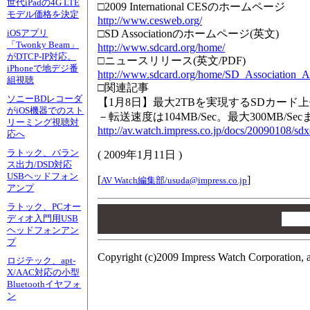
世代iPadの4G LTE
□2009 International CESのホームページ
モデル価格を決定
http://www.cesweb.org/
□SD Associationのホームページ(英文)
iOSアプリ
「Twonky Beam」
http://www.sdcard.org/home/
がDTCP-IP対応。
□ニュースリリース(英文/PDF)
iPhoneで地デジ番
http://www.sdcard.org/home/SD_Associatio
組視聴
□関連記事
ソニーBDレコーダ
【1月8日】最大2TBを実現するSDカード上
がiOS機器でのスト
－転送速度は104MB/Sec。最大300MB/Se
リーミング視聴対
http://av.watch.impress.co.jp/docs/20090108/sd
応へ
ラトック、バラン
(
2009年1月11日
)
ス出力/DSD対応
USBヘッドフォン
[
]
AV Watch編集部/
usuda@impress.co.jp
アンプ
ラトック、PCオー
00
00
ディオ入門用USB
ヘッドフォンアン
00
プ
Copyright (c)2009 Impress Watch Corporation, a
ロジテック、apt-
X/AAC対応の小型
Bluetoothイヤフォ
ン