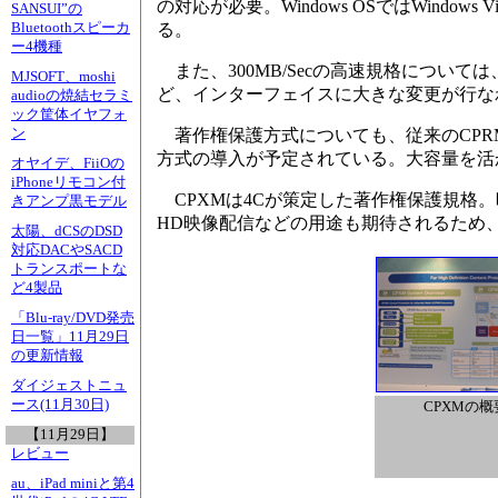
の対応が必要。Windows OSではWindows
SANSUI”の
Bluetoothスピーカ
る。
ー4機種
また、300MB/Secの高速規格について
MJSOFT、moshi
ど、インターフェイスに大きな変更が行な
audioの焼結セラミ
ック筐体イヤフォ
ン
著作権保護方式についても、従来のCPRMに対応するほか
方式の導入が予定されている。大容量を活
オヤイデ、FiiOの
iPhoneリモコン付
CPXMは4Cが策定した著作権保護規格。暗号鍵
きアンプ黒モデル
HD映像配信などの用途も期待されるため
太陽、dCSのDSD
対応DACやSACD
トランスポートな
ど4製品
「Blu-ray/DVD発売
日一覧」11月29日
の更新情報
ダイジェストニュ
ース(11月30日)
CPXMの概
【11月29日】
レビュー
au、iPad miniと第4