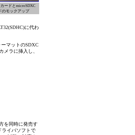
CカードとmicroSDXC
ドのモックアップ
2(SDHC)に代わ
ーマットのSDXC
オカメラに挿入し、
方を同時に発売す
ドライバソフトで