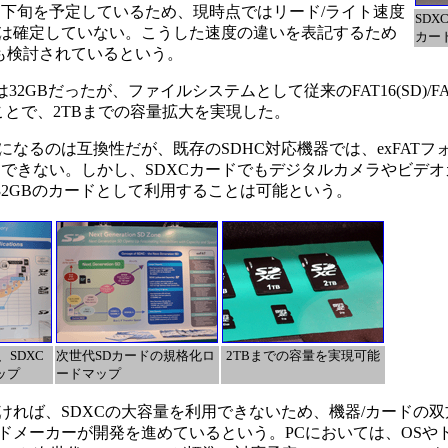
月下旬を予定しているため、現時点ではリード/ライト速度
SDX
cとなるかは確定していない。こうした速度の違いを表記するため
カー
ても検討されているという。
Bだったが、ファイルシステムとして従来のFAT16(SD)/FAT3
用することで、2TBまでの容量拡大を実現した。
るのは互換性だが、既存のSDHC対応機器では、exFATフォ
もできない。しかし、SDXCカードでもデジタルカメラやビデ
量32GBのカードとして利用することは可能という。
SDXC
次世代SDカードの規格化ロ
2TBまでの容量を実現可能
ップ
ードマップ
れば、SDXCの大容量を利用できないため、機器/カードの双
ドメーカーが開発を進めているという。PCにおいては、OSや