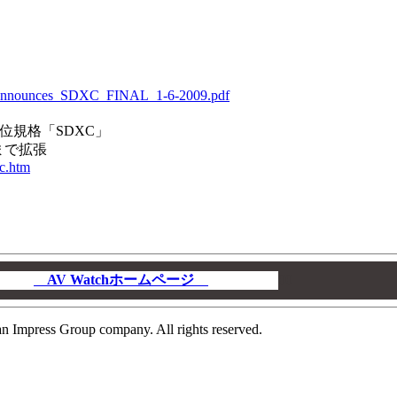
n_Announces_SDXC_FINAL_1-6-2009.pdf
位規格「SDXC」
cまで拡張
xc.htm
AV Watchホームページ
00
n Impress Group company. All rights reserved.