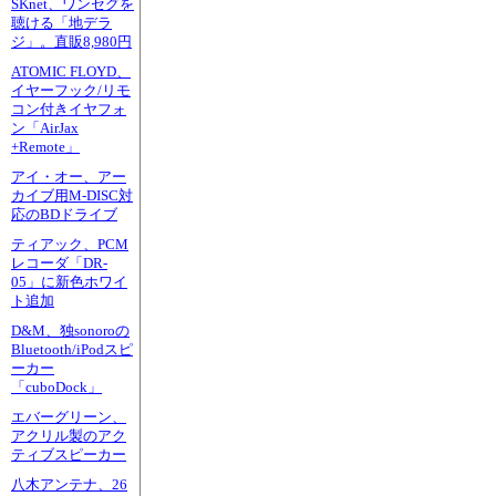
SKnet、ワンセグを
聴ける「地デラ
ジ」。直販8,980円
ATOMIC FLOYD、
イヤーフック/リモ
コン付きイヤフォ
ン「AirJax
+Remote」
アイ・オー、アー
カイブ用M-DISC対
応のBDドライブ
ティアック、PCM
レコーダ「DR-
05」に新色ホワイ
ト追加
D&M、独sonoroの
Bluetooth/iPodスピ
ーカー
「cuboDock」
エバーグリーン、
アクリル製のアク
ティブスピーカー
八木アンテナ、26