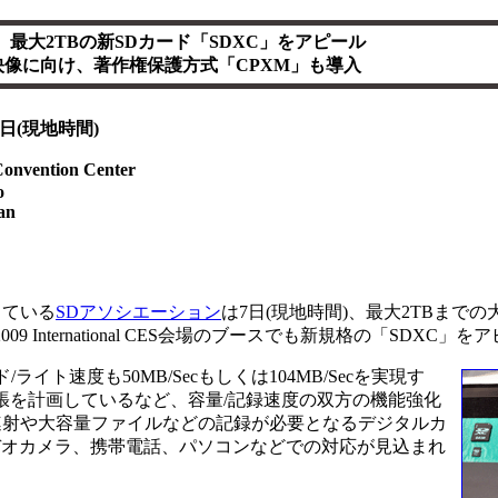
】最大2TBの新SDカード「SDXC」をアピール
映像に向け、著作権保護方式「CPXM」も導入
日(現地時間)
nvention Center
o
an
っている
SDアソシエーション
は7日(現地時間)、最大2TBまで
 International CES会場のブースでも新規格の「SDXC」
ト速度も50MB/Secもしくは104MB/Secを実現す
の拡張を計画しているなど、容量/記録速度の双方の機能強化
連射や大容量ファイルなどの記録が必要となるデジタルカ
デオカメラ、携帯電話、パソコンなどでの対応が見込まれ