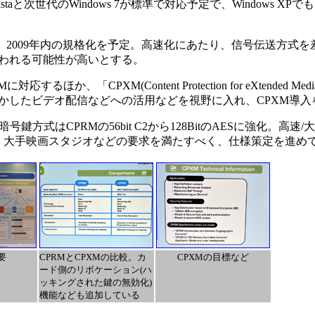
 Vistaと次世代のWindows 7が標準で対応予定で、Windows XP
は、2009年内の規格化を予定。高速化にあたり、信号伝送方式
われる可能性が高いとする。
、「CPXM(Content Protection for eXtended M
かしたビデオ配信などへの活用などを視野に入れ、CPXM導入
方式はCPRMの56bit C2から128BitのAESに強化。高速
、大手映画スタジオなどの要求を満たすべく、仕様策定を進め
要
CPRMとCPXMの比較。カ
CPXMの目標など
ード側のリボケーション(ハ
ッキングされた鍵の無効化)
機能なども追加している