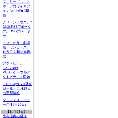
フィリップス、ス
ポーツ向けイヤフ
ォンActionFit 3機
種
グリーンハウス、7
型/車載対応ポータ
ブルDVDプレーヤ
ー
アクトビラ、劇場
版「ワンピース」
10作品を初VOD配
信
アクトビラ、
CATV向け
VOD「ケーブルア
クトビラ」を開始
「Blu-ray/DVD発売
日一覧」11月28日
の更新情報
ダイジェストニュ
ース(11月29日)
【11月28日】
小寺信良の週刊