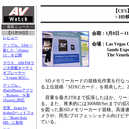
【CES
－HD
◇ 最新ニュース ◇
【11月30日】
会期：1月8日～11
レビュー
会場：Las Vegas Co
アップル、UIを一
Sands Exp
新した「iTunes
The Veneti
11」を公開
マウス、AM/FMラ
ジオ搭載オーディ
オプレーヤー
「Lyumo M33」
SDメモリーカードの規格化作業を行な
アップル、
る上位規格「SDXCカード」を発表した。2009
iPad/iPhoneアプリ
「Remote」を新
容量を最大2TBまで拡張したほか、リード/ライ
iTunesに対応
る。また、将来的には300MB/Secまで
完実、beats by
を図った新SDメモリーカード規格。高速
dr.dreのヘッドフォ
メラや、民生/プロフェッショナル向けビ
ン「Beats Solo
ている。
HD」に新色