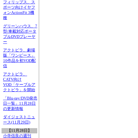
フィリップス、ス
ポーツ向けイヤフ
ォンActionFit 3機
種
グリーンハウス、7
型/車載対応ポータ
ブルDVDプレーヤ
ー
アクトビラ、劇場
版「ワンピース」
10作品を初VOD配
信
アクトビラ、
CATV向け
VOD「ケーブルア
クトビラ」を開始
「Blu-ray/DVD発売
日一覧」11月28日
の更新情報
ダイジェストニュ
ース(11月29日)
【11月28日】
小寺信良の週刊