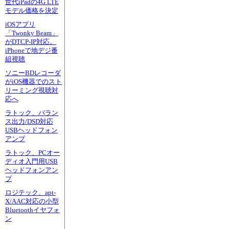
世代iPadの4G LTE
モデル価格を決定
iOSアプリ
「Twonky Beam」
がDTCP-IP対応。
iPhoneで地デジ番
組視聴
ソニーBDレコーダ
がiOS機器でのスト
リーミング視聴対
応へ
ラトック、バラン
ス出力/DSD対応
USBヘッドフォン
アンプ
ラトック、PCオー
ディオ入門用USB
ヘッドフォンアン
プ
ロジテック、apt-
X/AAC対応の小型
Bluetoothイヤフォ
ン