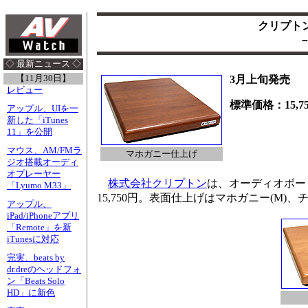
クリプト
◇ 最新ニュース ◇
【11月30日】
3月上旬発売
レビュー
標準価格：15,7
アップル、UIを一
新した「iTunes
11」を公開
マウス、AM/FMラ
マホガニー仕上げ
ジオ搭載オーディ
オプレーヤー
株式会社クリプトン
は、オーディオボー
「Lyumo M33」
15,750円。表面仕上げはマホガニー(M)、
アップル、
iPad/iPhoneアプリ
「Remote」を新
iTunesに対応
完実、beats by
dr.dreのヘッドフォ
ン「Beats Solo
HD」に新色