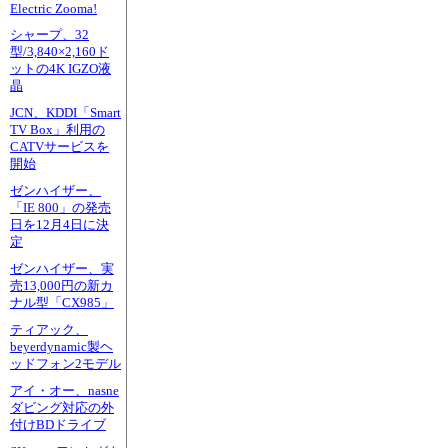
Electric Zooma!
シャープ、32
型/3,840×2,160ド
ットの4K IGZO液
晶
JCN、KDDI「Smart
TV Box」利用の
CATVサービスを
開始
ゼンハイザー、
「IE 800」の発売
日を12月4日に決
定
ゼンハイザー、実
売13,000円の新カ
ナル型「CX985」
ティアック、
beyerdynamic製ヘ
ッドフォン2モデル
アイ・オー、nasne
ダビング対応の外
付けBDドライブ