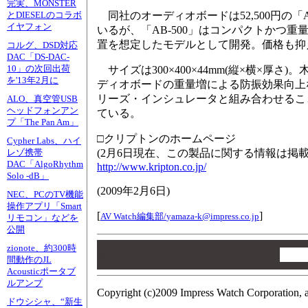
完実、MONSTER
同社のオーディオボードは52,500円の「
とDIESELのコラボ
イヤフォン
いるが、「AB-500」はコンパクトかつ
置を想定したモデルとして開発。価格も抑
コルグ、DSD対応
DAC「DS-DAC-
10」の次回出荷
サイズは300×400×44mm(縦×横×厚
を'13年2月に
ディオボードの重量増による防振効果向上な
リーズ・インシュレータと組み合わせるこ
ALO、真空管USB
ヘッドフォンアン
ている。
プ「The Pan Am」
□クリプトンのホームページ
Cypher Labs、ハイ
(2月6日現在、この製品に関する情報は掲
レゾ携帯
DAC「AlgoRhythm
http://www.kripton.co.jp/
Solo -dB」
(
2009年2月6日
)
NEC、PCのTV機能
操作アプリ「Smart
[
]
AV Watch編集部/
yamaza-k@impress.co.jp
リモコン」などを
公開
00
zionote、約300時
00
間動作のJL
00
Acousticポータブ
ルアンプ
Copyright (c)2009 Impress Watch Corporation, a
ドウシシャ、“新生