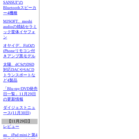
SANSUI”の
Bluetoothスピーカ
ー4機種
MJSOFT、moshi
audioの焼結セラミ
ック筐体イヤフォ
ン
オヤイデ、FiiOの
iPhoneリモコン付
きアンプ黒モデル
太陽、dCSのDSD
対応DACやSACD
トランスポートな
ど4製品
「Blu-ray/DVD発売
日一覧」11月29日
の更新情報
ダイジェストニュ
ース(11月30日)
【11月29日】
レビュー
au、iPad miniと第4