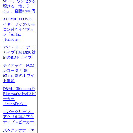
SKnet、ワンセグを
聴ける「地デラ
ジ」。直販8,980円
ATOMIC FLOYD、
イヤーフック/リモ
コン付きイヤフォ
ン「AirJax
+Remote」
アイ・オー、アー
カイブ用M-DISC対
応のBDドライブ
ティアック、PCM
レコーダ「DR-
05」に新色ホワイ
ト追加
D&M、独sonoroの
Bluetooth/iPodスピ
ーカー
「cuboDock」
エバーグリーン、
アクリル製のアク
ティブスピーカー
八木アンテナ、26