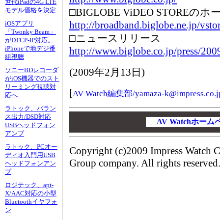
世代iPadの4G LTE
□BIGLOBE ViDEO STORE
モデル価格を決定
http://broadband.biglobe.ne.jp/vstor
iOSアプリ
「Twonky Beam」
□ニュースリリース
がDTCP-IP対応。
iPhoneで地デジ番
http://www.biglobe.co.jp/press/20
組視聴
(
2009年2月13日
)
ソニーBDレコーダ
がiOS機器でのスト
リーミング視聴対
[
AV Watch編集部/
yamaza-k@impress.co.j
応へ
ラトック、バラン
00
ス出力/DSD対応
00
AV Watchホー
USBヘッドフォン
00
アンプ
ラトック、PCオー
Copyright (c)2009 Impress Watch C
ディオ入門用USB
Group company. All rights reserved
ヘッドフォンアン
プ
ロジテック、apt-
X/AAC対応の小型
Bluetoothイヤフォ
ン