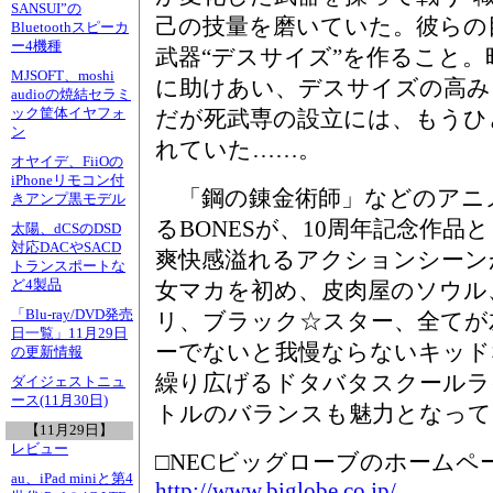
SANSUI”の
己の技量を磨いていた。彼らの
Bluetoothスピーカ
ー4機種
武器“デスサイズ”を作ること
MJSOFT、moshi
に助けあい、デスサイズの高み
audioの焼結セラミ
ック筐体イヤフォ
だが死武専の設立には、もうひ
ン
れていた……。
オヤイデ、FiiOの
iPhoneリモコン付
「鋼の錬金術師」などのアニ
きアンプ黒モデル
るBONESが、10周年記念作
太陽、dCSのDSD
対応DACやSACD
爽快感溢れるアクションシーン
トランスポートな
ど4製品
女マカを初め、皮肉屋のソウル
「Blu-ray/DVD発売
リ、ブラック☆スター、全てが
日一覧」11月29日
ーでないと我慢ならないキッド
の更新情報
繰り広げるドタバタスクールラ
ダイジェストニュ
ース(11月30日)
トルのバランスも魅力となって
【11月29日】
レビュー
□NECビッグローブのホームペ
au、iPad miniと第4
http://www.biglobe.co.jp/