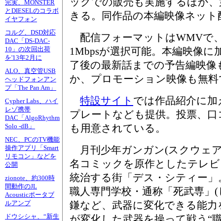
ックでの販売も実施するほか、
完実、MONSTER
とDIESELのコラボ
きる。同作品の本編映像ネット
イヤフォン
コルグ、DSD対応
配信フォーマットはWMVで、帯域
DAC「DS-DAC-
1Mbpsが選択可能。本編映像に
10」の次回出荷
を'13年2月に
了後の最新話までの予告編映像
ALO、真空管USB
か、プロモーション映像も無料
ヘッドフォンアン
プ「The Pan Am」
特設サイト
では作品紹介に加
Cypher Labs、ハイ
レゾ携帯
プレートなども提供。投票、口
DAC「AlgoRhythm
も用意されている。
Solo -dB」
NEC、PCのTV機能
月刊少年ガンガン(スクウェア
操作アプリ「Smart
リモコン」などを
名コミックを原作としたテレビ
公開
統治する街「デス・シティー」
zionote、約300時
間動作のJL
職人専門学校・通称「死武専」(
Acousticポータブ
鎌など、武器に変化できる能力
ルアンプ
ドウシシャ、“新生
が変化した武器を操って戦う“