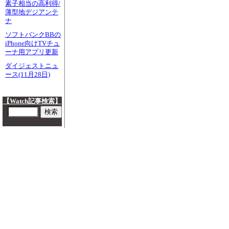
素子相当の高利得/
薄型地デジアンテ
ナ
ソフトバンクBBの
iPhone向けTVチュ
ーナ用アプリ更新
ダイジェストニュ
ース(11月28日)
【Watch記事検索】