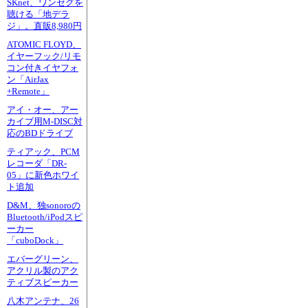
SKnet、ワンセグを
聴ける「地デラ
ジ」。直販8,980円
ATOMIC FLOYD、
イヤーフック/リモ
コン付きイヤフォ
ン「AirJax
+Remote」
アイ・オー、アー
カイブ用M-DISC対
応のBDドライブ
ティアック、PCM
レコーダ「DR-
05」に新色ホワイ
ト追加
D&M、独sonoroの
Bluetooth/iPodスピ
ーカー
「cuboDock」
エバーグリーン、
アクリル製のアク
ティブスピーカー
八木アンテナ、26