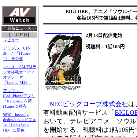
BIGLOBE、アニメ「ソウルイ
－各話105円で第1話は無料
◇ 最新ニュース ◇
【11月30日】
2月13日配信開始
レビュー
視聴料：1話105円
アップル、UIを一
新した「iTunes
11」を公開
マウス、AM/FMラ
ジオ搭載オーディ
オプレーヤー
「Lyumo M33」
アップル、
iPad/iPhoneアプリ
「Remote」を新
NECビッグローブ株式会社
は
iTunesに対応
有料動画配信サービス「
BIGLOB
完実、beats by
おいて、テレビアニメ「ソウル
dr.dreのヘッドフォ
ン「Beats Solo
を開始する。視聴料は1話105
HD」に新色