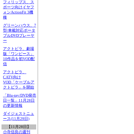
フィリップス、ス
ポーツ向けイヤフ
ォンActionFit 3機
種
グリーンハウス、7
型/車載対応ポータ
ブルDVDプレーヤ
ー
アクトビラ、劇場
版「ワンピース」
10作品を初VOD配
信
アクトビラ、
CATV向け
VOD「ケーブルア
クトビラ」を開始
「Blu-ray/DVD発売
日一覧」11月28日
の更新情報
ダイジェストニュ
ース(11月29日)
【11月28日】
小寺信良の週刊