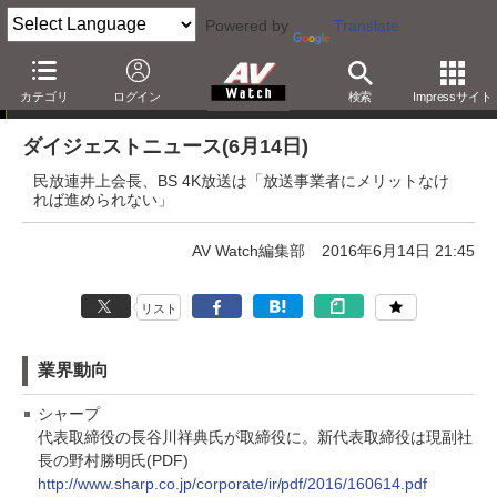
Powered by
Translate
ダイジェストニュース
カテゴリ
ログイン
検索
Impressサイト
ダイジェストニュース(6月14日)
民放連井上会長、BS 4K放送は「放送事業者にメリットなけ
れば進められない」
AV Watch編集部
2016年6月14日 21:45
リスト
業界動向
シャープ
代表取締役の長谷川祥典氏が取締役に。新代表取締役は現副社
長の野村勝明氏(PDF)
http://www.sharp.co.jp/corporate/ir/pdf/2016/160614.pdf