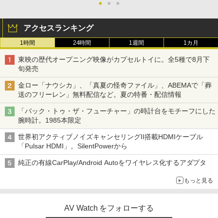
●
●
●
アクセスランキング
1時間
24時間
1週間
1カ月
東映の歴代オープニング映像がカプセルトイに。全5種で8月下
旬発売
金ロー「ナウシカ」、「真夏の怪奇ファイル」、ABEMAで「葬
送のフリーレン」無料配信など。夏の特番・配信情報
「バック・トゥ・ザ・フューチャー」の時計台をモチーフにした
腕時計。1985本限定
世界初アクティブノイズキャンセリングII搭載HDMIケーブル
「Pulsar HDMI」。SilentPowerから
純正の有線CarPlay/Android Autoをワイヤレス化するアダプタ
もっと見る
AV Watch をフォローする