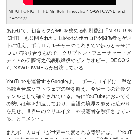
MIKU TONIGHT! Ft. Mr. Itoh, PinocchioP, SAWTOWNE, and
DECO*27
あわせて、初音ミクがMCを務める特別番組「MIKU TON
IGHT!」も公開された。国内外のボカロPや関係者をゲス
トに迎え、ボカロカルチャーのこれまでの歩みと未来に
つ いて語り合うもので、クリプトン・フューチャー・メ
ディアの伊藤博之代表取締役やピノキオピー、DECO*2
7、SAWTOWNEらが出演している。
YouTubeを運営するGoogleは、「ボーカロイドは、単な
る歌声合成ソフトウェアの枠を超え、今や一つの音楽ジ
ャンルとして確立されている。特にYouTubeにおいてそ
の勢いは年々加速しており、言語の境界を超えた広がり
を見せ、世界中のクリエイターや視聴者を熱狂させてい
る」とコメント。
またボーカロイドが世界中で愛される背景には、「YouT