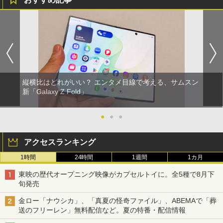
縦横比はどれがいい？ エンタメ目線で考える、サムスン
新「Galaxy Z Fold」
●
●
●
アクセスランキング
1時間
24時間
1週間
1カ月
東映の歴代オープニング映像がカプセルトイに。全5種で8月下
旬発売
金ロー「ナウシカ」、「真夏の怪奇ファイル」、ABEMAで「葬
送のフリーレン」無料配信など。夏の特番・配信情報