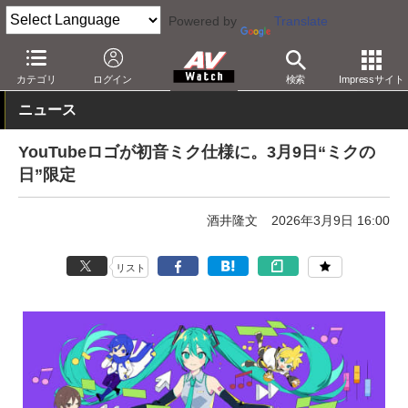
Powered by
Translate
AV Watch
コンテンツ・サービス
映像配信
YouTube
カテゴリ
ログイン
検索
Impressサイト
ニュース
YouTubeロゴが初音ミク仕様に。3月9日“ミクの
日”限定
酒井隆文
2026年3月9日 16:00
リスト