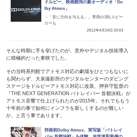
ドルビー、映画館用の新オーディオ「Do
lby Atmos」
－「音に方向を与える」。専用のJBLスピー
カーも
2012年4月24日 20:03
そんな時期に手を挙げたのが、意外やデジタル技術導入
に積極的だった東映でした。
その当時系列館でアトモス対応の劇場をひとつもないに
も関わらず、大泉撮影所のデジタルセンターのダビング
ステージをドルビーアトモス対応に改装、押井守監督の
『THE NEXT GENERATION パトレイバー 首都決戦』が
アトモス音響で仕上げられたのが2015年。それでももう
十年前の事で如何にインフラを新しくするのが難しい
か、と言う事であります。
邦画初Dolby Atmos、実写版「パトレイ
バー 首都決戦」を体験。光学迷彩装備の