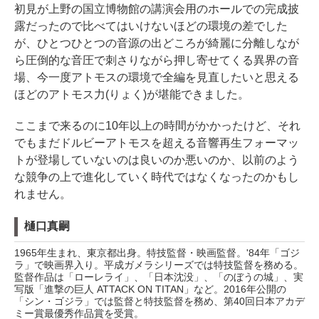
初見が上野の国立博物館の講演会用のホールでの完成披
露だったので比べてはいけないほどの環境の差でした
が、ひとつひとつの音源の出どころが綺麗に分離しなが
ら圧倒的な音圧で刺さりながら押し寄せてくる異界の音
場、今一度アトモスの環境で全編を見直したいと思える
ほどのアトモス力(りょく)が堪能できました。
ここまで来るのに10年以上の時間がかかったけど、それ
でもまだドルビーアトモスを超える音響再生フォーマッ
トが登場していないのは良いのか悪いのか、以前のよう
な競争の上で進化していく時代ではなくなったのかもし
れません。
樋口真嗣
1965年生まれ、東京都出身。特技監督・映画監督。'84年「ゴジ
ラ」で映画界入り。平成ガメラシリーズでは特技監督を務める。
監督作品は「ローレライ」、「日本沈没」、「のぼうの城」、実
写版「進撃の巨人 ATTACK ON TITAN」など。2016年公開の
「シン・ゴジラ」では監督と特技監督を務め、第40回日本アカデ
ミー賞最優秀作品賞を受賞。