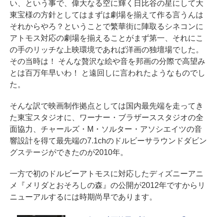
い、という事で、偉大なる空に輝く日比谷の星にして大
東宝様の方針としてはまずは劇場を揃えて作る言うんは
それからやろ？ということで繁華街に陣取るシネコンに
アトモス対応の劇場を揃えることがまず第一、それにこ
の手のリッチな上映環境であれば洋画の独壇場でした。
その当時は！ そんな贅沢な絵や音を邦画の分際で高望み
とは百万年早いわ！ と遠回しに言われたようなものでし
た。
そんな訳で映画制作拠点としては国内最先端を走ってき
た東宝スタジオに、ワーナー・ブラザーススタジオの全
面協力、チャールズ・M・ソルター・アソシエイツの音
響設計を得て最先端の7.1chのドルビーサラウンドダビン
グステージができたのが2010年。
一方で初のドルビーアトモスに対応したディズニーアニ
メ『メリダとおそろしの森』の公開が2012年ですからリ
ニューアルするには時期尚早であります。