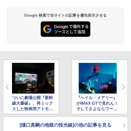
Google 検索で当サイトの記事を優先表示させる
ついに劇場公開『新幹
『ヘイル・メアリー』
線大爆破』、再ミック
がIMAX GTで見れん！
スした映画用アトモス
そしてさよならワーナ
バージョンをご堪能あ
ーマイカル海老名！
れ！
[樋口真嗣の地獄の怪光線]の他の記事を見る