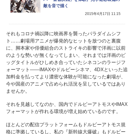
敵を音で描く
2015年4月17日 11:15
それもコロナ禍以降に映画界を襲ったパラダイムシフ
ト……劇場用アニメが爆発的なヒットを放つのと裏腹
に、脚本家や俳優組合のストライキの影響で洋画に以前
のような勢いが無くなってしまい、それまでは洋画のビ
ッグタイトルがひしめき合っていたシネコンのラージフ
ォーマット――IMAXやドルビーシネマ、4DXといった追
加料金を払ってより濃密な体験が可能になった劇場が、
今や国産のアニメで占められ活況を呈しているではあり
ませんか。
それを見越してなのか、国内でドルビーアトモスやIMAX
フォーマットが作れる環境が増え始めているのです。
ほとんどの配信プラットフォームもドルビーアトモス規
格に準拠しているし、私の『新幹線大爆破』もドルビー