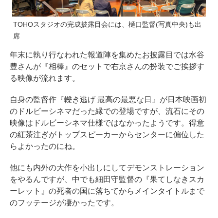
TOHOスタジオの完成披露目会には、樋口監督(写真中央)も出
席
年末に執り行なわれた報道陣を集めたお披露目では水谷
豊さんが『相棒』のセットで右京さんの扮装でご挨拶す
る映像が流れます。
自身の監督作『轢き逃げ 最高の最悪な日』が日本映画初
のドルビーシネマだった縁での登場ですが、流石にその
映像はドルビーシネマ仕様ではなかったようです。得意
の紅茶注ぎがトップスピーカーからセンターに偏位した
らよかったのにね。
他にも内外の大作を小出しにしてデモンストレーション
をやるんですが、中でも細田守監督の『果てしなきスカ
ーレット』の死者の国に落ちてからメインタイトルまで
のフッテージが凄かったです。