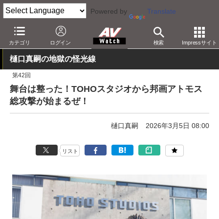
Powered by
Translate
AV Watch
動向
その他
カテゴリ
ログイン
検索
Impressサイト
樋口真嗣の地獄の怪光線
第42回
舞台は整った！TOHOスタジオから邦画アトモス
総攻撃が始まるぜ！
樋口真嗣
2026年3月5日 08:00
リスト