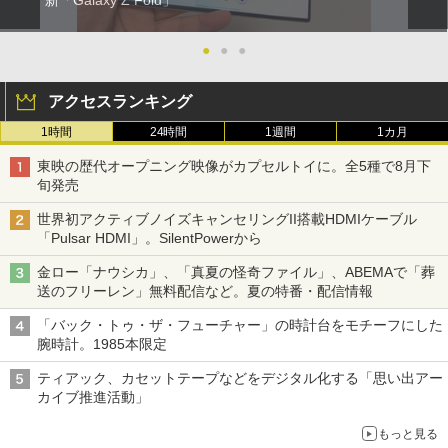
新「Galaxy Z Fold」
●
●
●
アクセスランキング
1時間
24時間
1週間
1カ月
東映の歴代オープニング映像がカプセルトイに。全5種で8月下
旬発売
世界初アクティブノイズキャンセリングII搭載HDMIケーブル
「Pulsar HDMI」。SilentPowerから
金ロー「ナウシカ」、「真夏の怪奇ファイル」、ABEMAで「葬
送のフリーレン」無料配信など。夏の特番・配信情報
「バック・トゥ・ザ・フューチャー」の時計台をモチーフにした
腕時計。1985本限定
ティアック、カセットテープなどをデジタル化する「思い出アー
カイブ推進活動」
もっと見る