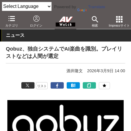
Powered by
Translate
AV Watch
コンテンツ・サービス
音楽配信
Qobuz
カテゴリ
ログイン
検索
Impressサイト
ニュース
Qobuz、独自システムでAI楽曲を識別。プレイリ
ストなどは人間が選定
酒井隆文
2026年3月9日 14:00
リスト