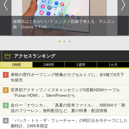
縦横比はどれがいい？ エンタメ目線で考える、サムスン
新「Galaxy Z Fold」
●
●
●
アクセスランキング
1時間
24時間
1週間
1カ月
東映の歴代オープニング映像がカプセルトイに。全5種で8月下
旬発売
世界初アクティブノイズキャンセリングII搭載HDMIケーブル
「Pulsar HDMI」。SilentPowerから
金ロー「ナウシカ」、「真夏の怪奇ファイル」、ABEMAで「葬
送のフリーレン」無料配信など。夏の特番・配信情報
「バック・トゥ・ザ・フューチャー」の時計台をモチーフにした
腕時計。1985本限定