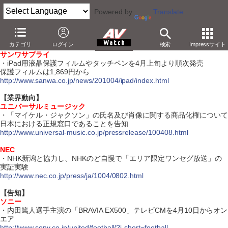
Powered by
Translate
【4月9日】
カテゴリ
ログイン
検索
Impressサイト
【ハードウェア】
サンワサプライ
・iPad用液晶保護フィルムやタッチペンを4月上旬より順次発売
保護フィルムは1,869円から
http://www.sanwa.co.jp/news/201004/ipad/index.html
【業界動向】
ユニバーサルミュージック
・「マイケル・ジャクソン」の氏名及び肖像に関する商品化権について
日本における正規窓口であることを告知
http://www.universal-music.co.jp/pressrelease/100408.html
NEC
・NHK新潟と協力し、NHKのど自慢で「エリア限定ワンセグ放送」の
実証実験
http://www.nec.co.jp/press/ja/1004/0802.html
【告知】
ソニー
・内田篤人選手主演の「BRAVIA EX500」テレビCMを4月10日からオン
エア
http://www.sony.co.jp/united/football/?j-short=football