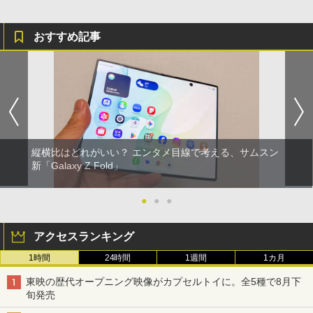
おすすめ記事
縦横比はどれがいい？ エンタメ目線で考える、サムスン
新「Galaxy Z Fold」
●
●
●
アクセスランキング
1時間
24時間
1週間
1カ月
東映の歴代オープニング映像がカプセルトイに。全5種で8月下
旬発売