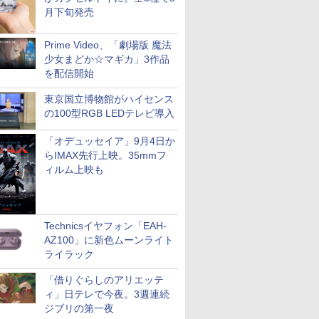
月下旬発売
Prime Video、「劇場版 魔法
少女まどか☆マギカ」3作品
を配信開始
東京国立博物館がハイセンス
の100型RGB LEDテレビ導入
「オデュッセイア」9月4日か
らIMAX先行上映。35mmフ
ィルム上映も
Technicsイヤフォン「EAH-
AZ100」に新色ムーンライト
ライラック
「借りぐらしのアリエッテ
ィ」日テレで今夜。3週連続
ジブリの第一夜