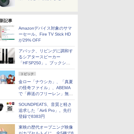
新記事
Amazonデバイス対象のサマ
ーセール。Fire TV Stick HD
が29% OFF
アバック、リビングに調和す
るシアタースピーカー
「HFSP250」。ブックシェ
ルフはペア3万円以下
トピック
金ロー「ナウシカ」、「真夏
の怪奇ファイル」、ABEMA
で「葬送のフリーレン」無料
配信など。夏の特番・配信情
SOUNDPEATS、音質と軽さ
報
追求した「Air6 Pro」。先行
登録で8383円
東映の歴代オープニング映像
がカプセルトイに。全5種で8