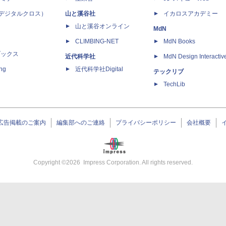
 X（デジタルクロス）
山と溪谷社
イカロスアカデミー
山と溪谷オンライン
MdN
CLIMBING-NET
MdN Books
ブックス
近代科学社
MdN Design Interactiv
ing
近代科学社Digital
テックリブ
TechLib
広告掲載のご案内
編集部へのご連絡
プライバシーポリシー
会社概要
Copyright ©
2026
Impress Corporation. All rights reserved.