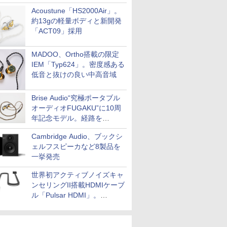
Acoustune「HS2000Air」。
約13gの軽量ボディと新開発
「ACT09」採用
MADOO、Ortho搭載の限定
IEM「Typ624」。密度感ある
低音と抜けの良い中高音域
Brise Audio“究極ポータブル
オーディオFUGAKU”に10周
年記念モデル。経路を
NISHIKIで統一。400万円
Cambridge Audio、ブックシ
ェルフスピーカなど8製品を
一挙発売
世界初アクティブノイズキャ
ンセリングII搭載HDMIケーブ
ル「Pulsar HDMI」。
SilentPowerから