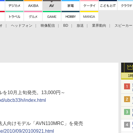
オ
ヘッドフォン
映像配信
BD
放送
業界動向
スピーカー
ェクタ
PS4
BDプレーヤー
映像配信
BD
1
ルを10月上旬発売。13,000円～
od/ubcb33h/index.html
の法人向けモデル「AVN110MRC」を発売
ease/2010/09/20100921.html