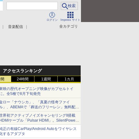
ログイン
Impress サイト
全カテゴリ
音楽配信
アクセスランキング
時間
24時間
1週間
1カ月
東映の歴代オープニング映像がカプセルトイ
に。全5種で8月下旬発売
金ロー「ナウシカ」、「真夏の怪奇ファイ
ル」、ABEMAで「葬送のフリーレン」無料配信
など。夏の特番・配信情報
世界初アクティブノイズキャンセリングII搭載
HDMIケーブル「Pulsar HDMI」。SilentPower
から
純正の有線CarPlay/Android Autoをワイヤレス
化するアダプタ