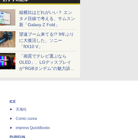
縦横比はどれがいい？ エン
タメ目線で考える、サムスン
新「Galaxy Z Fold」
望遠ブーム来てる!? 9年ぶり
に大復活した、ソニー
「RX10 V」
「画質でテレビ選ぶなら
OLED」、LGディスプレイ
が“RGBタンデム”の魅力訴
求。液晶とのガチ比較も
ICE
天海社
ス
Comic curea
impress QuickBooks
PUBFUN