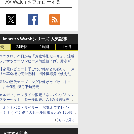
AV Watch をフォローする
Impress Watchシリーズ 人気記事
時間
24時間
1週間
1カ月
ユニクロ、今日から「お盆特別セール」。涼感
シアサッカーワンピース待望値下げ、撥水ギア
ショーツは1990円に
【家電レビュー】手ごわい雑草との戦い、コメ
リの草刈機で完全勝利 掃除機感覚で使えた
東映の歴代オープニング映像がカプセルトイ
に。全5種で8月下旬発売
カルディ、オンライン限定「ネコバッグ＆タン
ブラーセット」を一般販売。7月の抽選販売の
当選無効分
「オクトパストラベラー」70%オフで1,643
円！ もうすぐ終了のセール情報まとめ【8月8日
更新】
もっと見る
ニンテンドーeショップでは「大神 絶景版」が
67%オフで990円
おすすめ記事