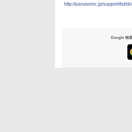
http://panasonic.jp/support/bd/d
Google