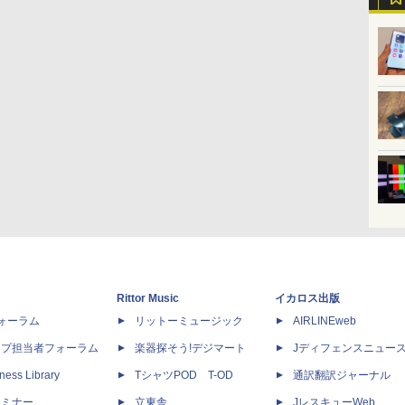
Rittor Music
イカロス出版
dフォーラム
リットーミュージック
AIRLINEweb
ップ担当者フォーラム
楽器探そう!デジマート
Jディフェンスニュー
ness Library
TシャツPOD T-OD
通訳翻訳ジャーナル
セミナー
立東舎
JレスキューWeb