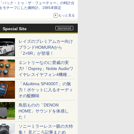
「バック・トゥ・ザ・フューチャー」の時計台
をモチーフにした腕時計。1985本限定
もっと見る
Special Site
レイズのプレミアムカー向け
ブランドHOMURAから
「2×9R」が登場！
エントリーなのに脅威の実
力!「Osprey」Noble Audioワ
イヤレスイヤフォン4機種を
一気に聴く
「A&ultima SP4000T」の魅
力！ポケットに入るオーディ
オの醍醐味
鳥肌ものの「DENON
HOME」サウンドを体感し
た！
ソニーミラーレス一眼の大特
集！ 見どころ記事まとめ