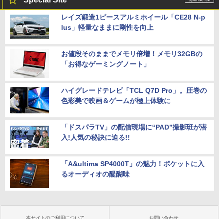
レイズ鍛造1ピースアルミホイール「CE28 N-p
lus」軽量なままに剛性を向上
お値段そのままでメモリ倍増！メモリ32GBの
「お得なゲーミングノート」
ハイグレードテレビ「TCL Q7D Pro」。圧巻の
色彩美で映画＆ゲームが極上体験に
「ドスパラTV」の配信現場に“PAD”撮影班が潜
入!人気の秘訣に迫る!!
「A&ultima SP4000T」の魅力！ポケットに入
るオーディオの醍醐味
本サイトのご利用について
お問い合わせ