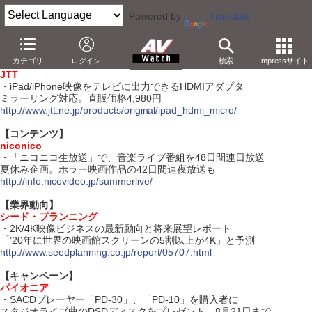
Powered by
Translate
【7月13日】
カテゴリ
ログイン
検索
Impressサイト
【ハードウェア】
JTT
・iPad/iPhone映像をテレビに出力できるHDMIアダプタ
ミラーリング対応。直販価格4,980円
http://www.jtt.ne.jp/products/original/ipad_hdmi_micro/
【コンテンツ】
niconico
・「ニコニコ生放送」で、音楽ライブ番組を48日間連日放送
夏休み企画。ホラー映画作品の42日間連夜放送も
http://info.nicovideo.jp/summerlive/
【業界動向】
シード・プランニング
・2K/4K映像ビジネスの最新動向と将来展望レポート
「'20年に世界の映画館スクリーンの5割以上が4K」と予測
http://www.seedplanning.co.jp/report/05707.html
【キャンペーン】
パイオニア
・SACDプレーヤー「PD-30」、「PD-10」を購入者に
スタジオライブ曲のDSDディスクをプレゼント。8月21日まで