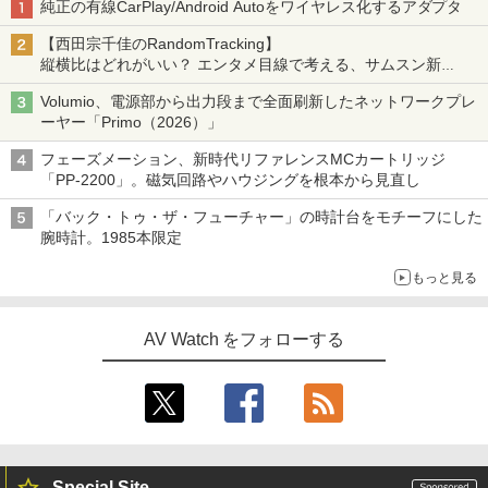
純正の有線CarPlay/Android Autoをワイヤレス化するアダプタ
【西田宗千佳のRandomTracking】
縦横比はどれがいい？ エンタメ目線で考える、サムスン新
「Galaxy Z Fold」
Volumio、電源部から出力段まで全面刷新したネットワークプレ
ーヤー「Primo（2026）」
フェーズメーション、新時代リファレンスMCカートリッジ
「PP-2200」。磁気回路やハウジングを根本から見直し
「バック・トゥ・ザ・フューチャー」の時計台をモチーフにした
腕時計。1985本限定
もっと見る
AV Watch をフォローする
Special Site