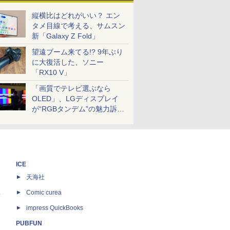
縦横比はどれがいい？ エン
タメ目線で考える、サムスン
新「Galaxy Z Fold」
望遠ブーム来てる!? 9年ぶり
に大復活した、ソニー
「RX10 V」
「画質でテレビ選ぶなら
OLED」、LGディスプレイ
が“RGBタンデム”の魅力訴
求。液晶とのガチ比較も
ICE
天海社
ス
Comic curea
impress QuickBooks
PUBFUN