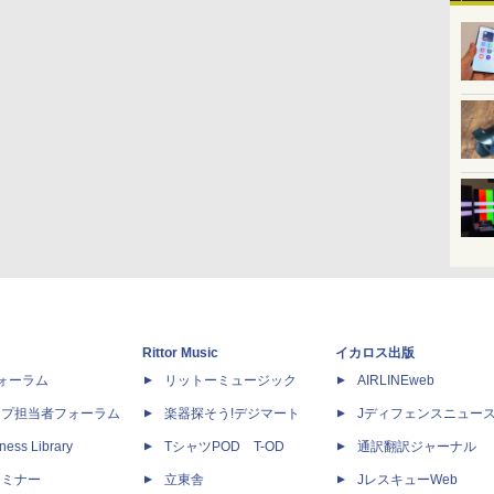
Rittor Music
イカロス出版
dフォーラム
リットーミュージック
AIRLINEweb
ップ担当者フォーラム
楽器探そう!デジマート
Jディフェンスニュー
ness Library
TシャツPOD T-OD
通訳翻訳ジャーナル
セミナー
立東舎
JレスキューWeb