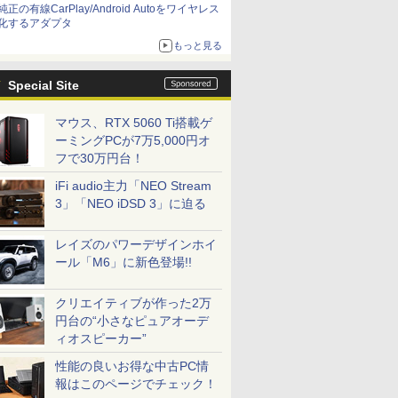
純正の有線CarPlay/Android Autoをワイヤレス
化するアダプタ
もっと見る
Special Site
マウス、RTX 5060 Ti搭載ゲ
ーミングPCが7万5,000円オ
フで30万円台！
iFi audio主力「NEO Stream
3」「NEO iDSD 3」に迫る
レイズのパワーデザインホイ
ール「M6」に新色登場!!
クリエイティブが作った2万
円台の“小さなピュアオーデ
ィオスピーカー”
性能の良いお得な中古PC情
報はこのページでチェック！