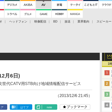
オ
ヘッドフォン
映像配信
BD
放送
業界動向
スピーカー
ェクタ
PS4
BDプレーヤー
映像配信
BD
1
2月6日)
世代CATV用STB向け地域情報配信サービス
（2013/12/6 21:45）
ブックマーク
ェア
はてブ
note