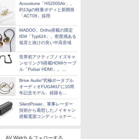
Acoustune「HS2000Air」。
約13gの軽量ボディと新開発
「ACT09」採用
MADOO、Ortho搭載の限定
IEM「Typ624」。密度感ある
低音と抜けの良い中高音域
世界初アクティブノイズキャ
ンセリングII搭載HDMIケーブ
ル「Pulsar HDMI」。
SilentPowerから
Brise Audio“究極ポータブル
オーディオFUGAKU”に10周
年記念モデル。経路を
NISHIKIで統一。400万円
SilentPower、軍事レーダー
技術から着想したノイキャン
搭載電源コンディショナー
「AC iPurifier2」
AV Watch をフォローする