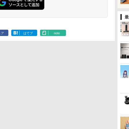
最
ェア
はてブ
note