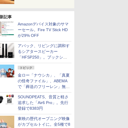
新記事
Amazonデバイス対象のサマ
ーセール。Fire TV Stick HD
が29% OFF
アバック、リビングに調和す
るシアタースピーカー
「HFSP250」。ブックシェ
ルフはペア3万円以下
トピック
金ロー「ナウシカ」、「真夏
の怪奇ファイル」、ABEMA
で「葬送のフリーレン」無料
配信など。夏の特番・配信情
SOUNDPEATS、音質と軽さ
報
追求した「Air6 Pro」。先行
登録で8383円
東映の歴代オープニング映像
がカプセルトイに。全5種で8