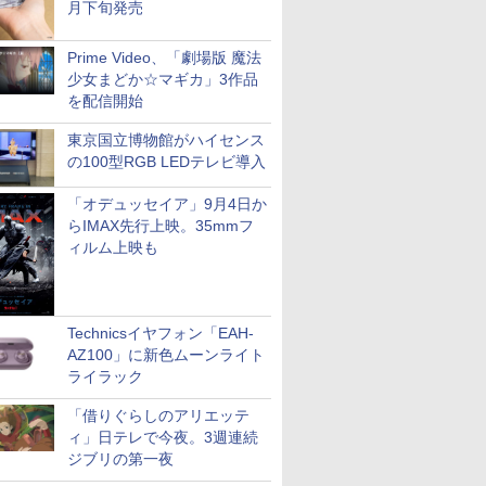
月下旬発売
Prime Video、「劇場版 魔法
少女まどか☆マギカ」3作品
を配信開始
東京国立博物館がハイセンス
の100型RGB LEDテレビ導入
「オデュッセイア」9月4日か
らIMAX先行上映。35mmフ
ィルム上映も
Technicsイヤフォン「EAH-
AZ100」に新色ムーンライト
ライラック
「借りぐらしのアリエッテ
ィ」日テレで今夜。3週連続
ジブリの第一夜