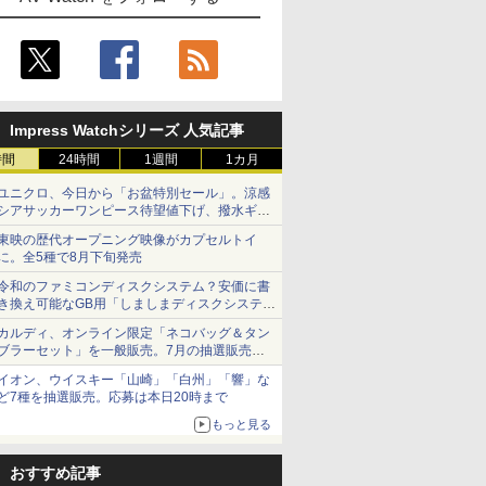
Impress Watchシリーズ 人気記事
時間
24時間
1週間
1カ月
ユニクロ、今日から「お盆特別セール」。涼感
シアサッカーワンピース待望値下げ、撥水ギア
ショーツは1990円に
東映の歴代オープニング映像がカプセルトイ
に。全5種で8月下旬発売
令和のファミコンディスクシステム？安価に書
き換え可能なGB用「しましまディスクシステ
ム」
カルディ、オンライン限定「ネコバッグ＆タン
ブラーセット」を一般販売。7月の抽選販売の
当選無効分
イオン、ウイスキー「山崎」「白州」「響」な
ど7種を抽選販売。応募は本日20時まで
もっと見る
おすすめ記事