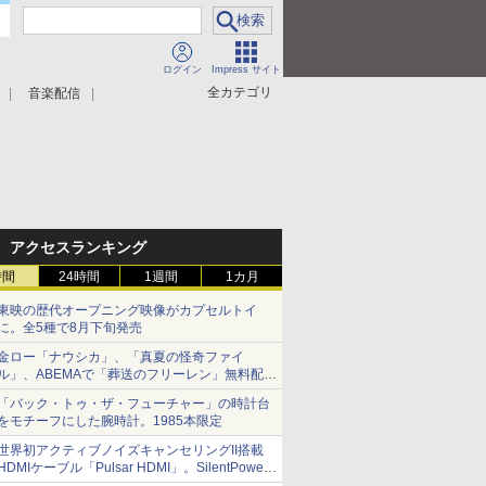
ログイン
Impress サイト
全カテゴリ
音楽配信
アクセスランキング
時間
24時間
1週間
1カ月
東映の歴代オープニング映像がカプセルトイ
に。全5種で8月下旬発売
金ロー「ナウシカ」、「真夏の怪奇ファイ
ル」、ABEMAで「葬送のフリーレン」無料配信
など。夏の特番・配信情報
「バック・トゥ・ザ・フューチャー」の時計台
をモチーフにした腕時計。1985本限定
世界初アクティブノイズキャンセリングII搭載
HDMIケーブル「Pulsar HDMI」。SilentPower
から