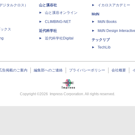
 X（デジタルクロス）
山と溪谷社
イカロスアカデミー
山と溪谷オンライン
MdN
CLIMBING-NET
MdN Books
ブックス
近代科学社
MdN Design Interactiv
ing
近代科学社Digital
テックリブ
TechLib
広告掲載のご案内
編集部へのご連絡
プライバシーポリシー
会社概要
Copyright ©
2026
Impress Corporation. All rights reserved.