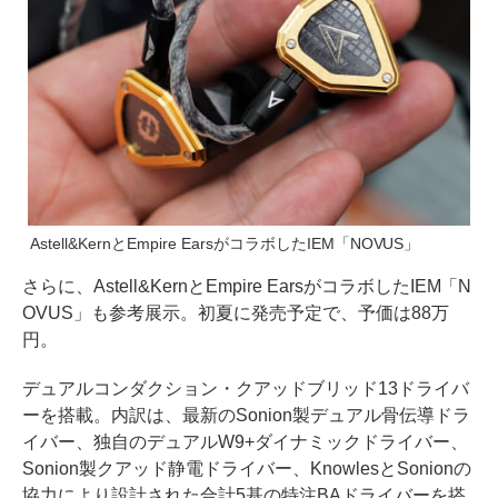
Astell&KernとEmpire EarsがコラボしたIEM「NOVUS」
さらに、Astell&KernとEmpire EarsがコラボしたIEM「N
OVUS」も参考展示。初夏に発売予定で、予価は88万
円。
デュアルコンダクション・クアッドブリッド13ドライバ
ーを搭載。内訳は、最新のSonion製デュアル骨伝導ドラ
イバー、独自のデュアルW9+ダイナミックドライバー、
Sonion製クアッド静電ドライバー、KnowlesとSonionの
協力により設計された合計5基の特注BAドライバーを搭