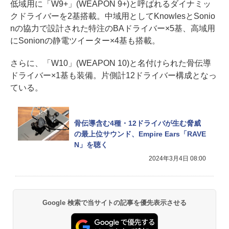
低域用に「W9+」(WEAPON 9+)と呼ばれるダイナミッ
クドライバーを2基搭載。中域用としてKnowlesとSonio
nの協力で設計された特注のBAドライバー×5基、高域用
にSonionの静電ツイーター×4基も搭載。
さらに、「W10」(WEAPON 10)と名付けられた骨伝導
ドライバー×1基も装備。片側計12ドライバー構成となっ
ている。
骨伝導含む4種・12ドライバが生む脅威
の最上位サウンド、Empire Ears「RAVE
N」を聴く
2024年3月4日 08:00
Google 検索で当サイトの記事を優先表示させる