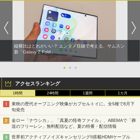
縦横比はどれがいい？ エンタメ目線で考える、サムスン
新「Galaxy Z Fold」
●
●
●
アクセスランキング
1時間
24時間
1週間
1カ月
東映の歴代オープニング映像がカプセルトイに。全5種で8月下
旬発売
金ロー「ナウシカ」、「真夏の怪奇ファイル」、ABEMAで「葬
送のフリーレン」無料配信など。夏の特番・配信情報
世界初アクティブノイズキャンセリングII搭載HDMIケーブル