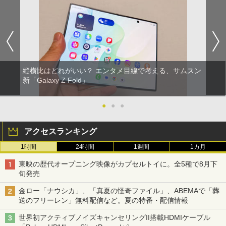
縦横比はどれがいい？ エンタメ目線で考える、サムスン
新「Galaxy Z Fold」
●
●
●
アクセスランキング
1時間
24時間
1週間
1カ月
東映の歴代オープニング映像がカプセルトイに。全5種で8月下
旬発売
金ロー「ナウシカ」、「真夏の怪奇ファイル」、ABEMAで「葬
送のフリーレン」無料配信など。夏の特番・配信情報
世界初アクティブノイズキャンセリングII搭載HDMIケーブル