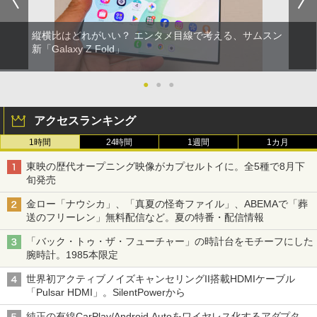
縦横比はどれがいい？ エンタメ目線で考える、サムスン
新「Galaxy Z Fold」
●
●
●
アクセスランキング
1時間
24時間
1週間
1カ月
東映の歴代オープニング映像がカプセルトイに。全5種で8月下
旬発売
金ロー「ナウシカ」、「真夏の怪奇ファイル」、ABEMAで「葬
送のフリーレン」無料配信など。夏の特番・配信情報
「バック・トゥ・ザ・フューチャー」の時計台をモチーフにした
腕時計。1985本限定
世界初アクティブノイズキャンセリングII搭載HDMIケーブル
「Pulsar HDMI」。SilentPowerから
純正の有線CarPlay/Android Autoをワイヤレス化するアダプタ