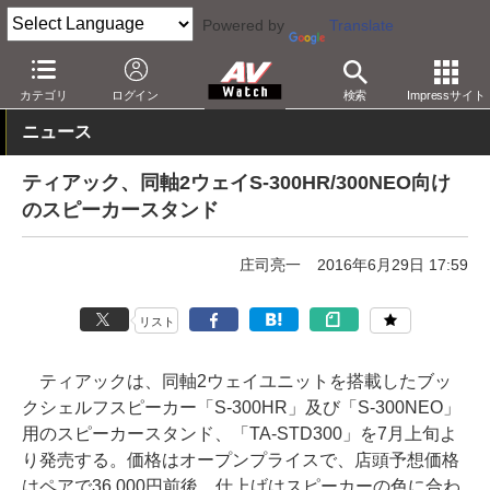
Powered by
Translate
AV Watch
製品
AV周辺機器
カテゴリ
ログイン
検索
Impressサイト
ニュース
ティアック、同軸2ウェイS-300HR/300NEO向け
のスピーカースタンド
庄司亮一
2016年6月29日 17:59
リスト
ティアックは、同軸2ウェイユニットを搭載したブッ
クシェルフスピーカー「S-300HR」及び「S-300NEO」
用のスピーカースタンド、「TA-STD300」を7月上旬よ
り発売する。価格はオープンプライスで、店頭予想価格
はペアで36,000円前後。仕上げはスピーカーの色に合わ