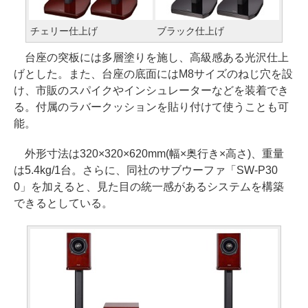
チェリー仕上げ
ブラック仕上げ
台座の突板には多層塗りを施し、高級感ある光沢仕上
げとした。また、台座の底面にはM8サイズのねじ穴を設
け、市販のスパイクやインシュレーターなどを装着でき
る。付属のラバークッションを貼り付けて使うことも可
能。
外形寸法は320×320×620mm(幅×奥行き×高さ)、重量
は5.4kg/1台。さらに、同社のサブウーファ「SW-P30
0」を加えると、見た目の統一感があるシステムを構築
できるとしている。