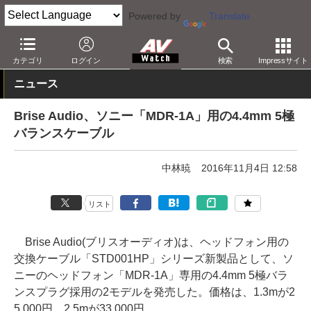
Powered by
Translate
AV Watch
製品
オーディオアクセサリ
カテゴリ
ログイン
検索
Impressサイト
ニュース
Brise Audio、ソニー「MDR-1A」用の4.4mm 5極
バランスケーブル
中林暁
2016年11月4日 12:58
リスト
Brise Audio(ブリスオーディオ)は、ヘッドフォン用の
交換ケーブル「STD001HP」シリーズ新製品として、ソ
ニーのヘッドフォン「MDR-1A」専用の4.4mm 5極バラ
ンスプラグ採用の2モデルを発売した。価格は、1.3mが2
5,000円、2.5mが33,000円。