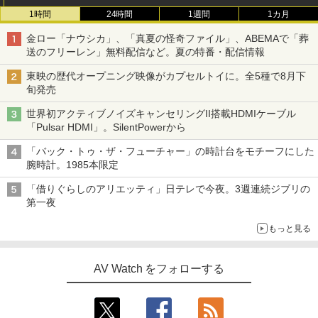
1時間
24時間
1週間
1カ月
金ロー「ナウシカ」、「真夏の怪奇ファイル」、ABEMAで「葬
送のフリーレン」無料配信など。夏の特番・配信情報
東映の歴代オープニング映像がカプセルトイに。全5種で8月下
旬発売
世界初アクティブノイズキャンセリングII搭載HDMIケーブル
「Pulsar HDMI」。SilentPowerから
「バック・トゥ・ザ・フューチャー」の時計台をモチーフにした
腕時計。1985本限定
「借りぐらしのアリエッティ」日テレで今夜。3週連続ジブリの
第一夜
もっと見る
AV Watch をフォローする