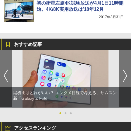
初の衛星左旋4K試験放送が4月1日11時開
始。4K/8K実用放送は'18年12月
2017年3月31日
おすすめ記事
縦横比はどれがいい？ エンタメ目線で考える、サムスン
新「Galaxy Z Fold」
●
●
●
アクセスランキング