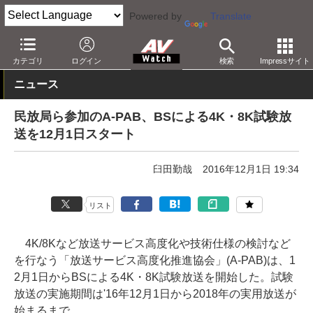
Powered by
Translate
AV Watch
コンテンツ・サービス
放送
8K
カテゴリ
ログイン
検索
Impressサイト
ニュース
民放局ら参加のA-PAB、BSによる4K・8K試験放
送を12月1日スタート
臼田勤哉
2016年12月1日 19:34
リスト
4K/8Kなど放送サービス高度化や技術仕様の検討など
を行なう「放送サービス高度化推進協会」(A-PAB)は、1
2月1日からBSによる4K・8K試験放送を開始した。試験
放送の実施期間は'16年12月1日から2018年の実用放送が
始まるまで。