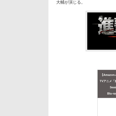
大輔が演じる。
【Amazon.
TVアニメ「
Sea
Blu-r