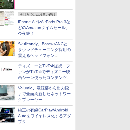
今日みつけたお買い得品
iPhone AirやAirPods Pro 3な
どのAmazonタイムセール、
今夜終了
Skullcandy、BoseのANCと
サウンドチューニング採用の
震えるヘッドフォン
「Crusher 1080 ANC」
ディズニーとTikTok提携、フ
ァンがTikTokでディズニー映
画シーン使ったコンテンツ制
作、Disney+にも配信
Volumio、電源部から出力段
まで全面刷新したネットワー
クプレーヤー
「Primo（2026）」
純正の有線CarPlay/Android
Autoをワイヤレス化するアダ
プタ