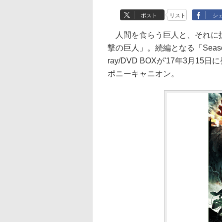
ポスト
リスト
シ
人間を食らう巨人と、それに抗
撃の巨人」。続編となる「Seaso
ray/DVD BOXが'17年3月
ポニーキャニオン。