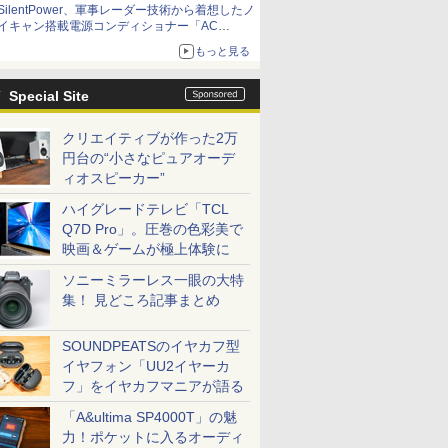
SilentPower、軍事レーダー技術から着想したノ
イキャン搭載電源コンディショナー「AC
iPurifier2」
もっと見る
Special Site
クリエイティブが作った2万
円台の“小さなピュアオーデ
ィオスピーカー”
ハイグレードテレビ「TCL
Q7D Pro」。圧巻の色彩美で
映画＆ゲームが極上体験に
ソニーミラーレス一眼の大特
集！ 見どころ記事まとめ
SOUNDPEATSのイヤカフ型
イヤフォン「UU2イヤーカ
フ」をイヤカフマニアが語る
「A&ultima SP4000T」の魅
力！ポケットに入るオーディ