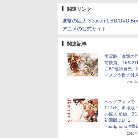
関連リンク
進撃の巨人 Season 1 BD/DVD Bo
アニメの公式サイト
関連記事
実写版「進撃の
前後篇、'16年2
にBD連続発売。
ィスクや冊子付
2015
ヘッドフォンで
11.1ch、劇場版
の巨人 前編」BD/
初回版にDTS
Headphone:X収
2015