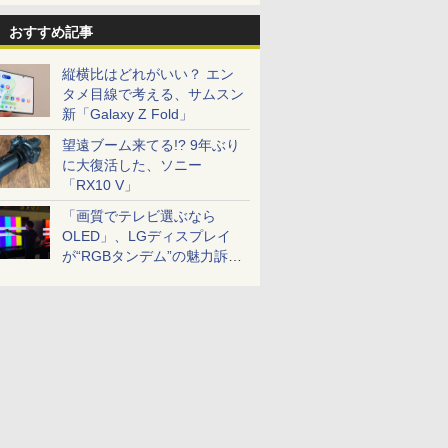
おすすめ記事
縦横比はどれがいい？ エン
タメ目線で考える、サムスン
新「Galaxy Z Fold」
望遠ブーム来てる!? 9年ぶり
に大復活した、ソニー
「RX10 V」
「画質でテレビ選ぶなら
OLED」、LGディスプレイ
が“RGBタンデム”の魅力訴
求。液晶とのガチ比較も