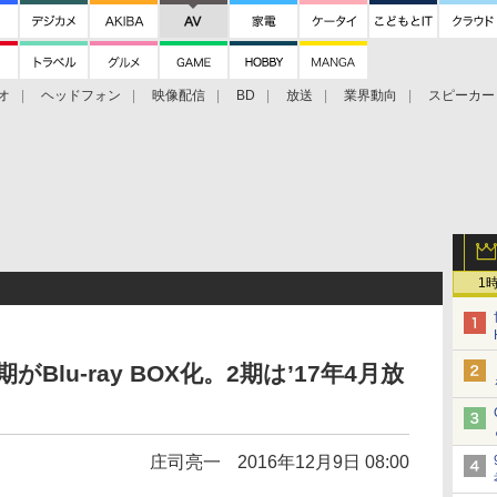
オ
ヘッドフォン
映像配信
BD
放送
業界動向
スピーカー
ェクタ
PS4
BDプレーヤー
映像配信
BD
1
Blu-ray BOX化。2期は’17年4月放
庄司亮一
2016年12月9日 08:00