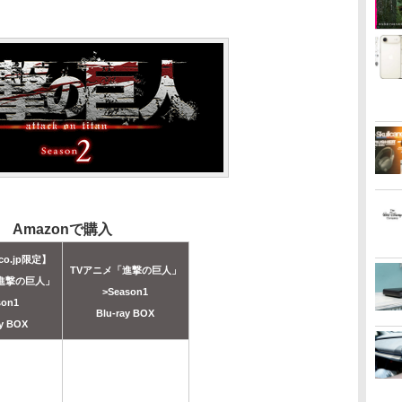
Amazonで購入
co.jp限定】
TVアニメ「進撃の巨人」
進撃の巨人」
>Season1
son1
Blu-ray BOX
ay BOX