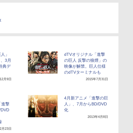
x
巨人」
dTVオリジナル「進撃
月、3月
の巨人 反撃の狼煙」の
特典デ
映像が解禁。巨人仕様
き
のdTVターミナルも
年12月9日
2015年7月31日
4月新アニメ「進撃の巨
「進撃
人」、7月からBD/DVD
DVD
化
2013年4月8日
録
年2月23日