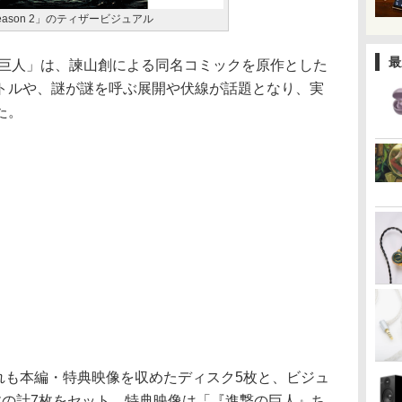
ason 2」のティザービジュアル
最
の巨人」は、諫山創による同名コミックを原作とした
トルや、謎が謎を呼ぶ展開や伏線が話題となり、実
た。
いずれも本編・特典映像を収めたディスク5枚と、ビジュ
枚の計7枚をセット。特典映像は「『進撃の巨人』ち