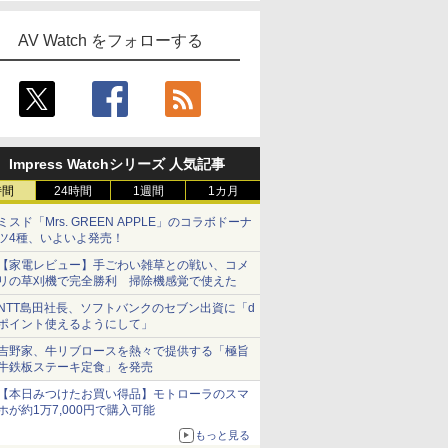
AV Watch をフォローする
Impress Watchシリーズ 人気記事
時間
24時間
1週間
1カ月
ミスド「Mrs. GREEN APPLE」のコラボドーナ
ツ4種、いよいよ発売！
【家電レビュー】手ごわい雑草との戦い、コメ
リの草刈機で完全勝利 掃除機感覚で使えた
NTT島田社長、ソフトバンクのセブン出資に「d
ポイント使えるようにして」
吉野家、牛リブロースを熱々で提供する「極旨
牛鉄板ステーキ定食」を発売
【本日みつけたお買い得品】モトローラのスマ
ホが約1万7,000円で購入可能
もっと見る