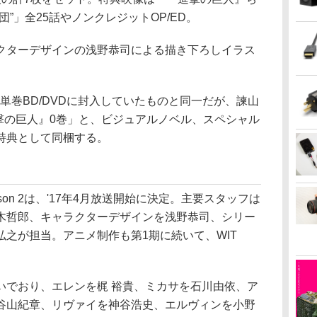
”」全25話やノンクレジットOP/ED。
ターデザインの浅野恭司による描き下ろしイラス
た単巻BD/DVDに封入していたものと同一だが、諫山
撃の巨人』0巻」と、ビジュアルノベル、スペシャル
特典として同梱する。
on 2は、'17年4月放送開始に決定。主要スタッフは
木哲郎、キャラクターデザインを浅野恭司、シリー
之が担当。アニメ制作も第1期に続いて、WIT
でおり、エレンを梶 裕貴、ミカサを石川由依、ア
谷山紀章、リヴァイを神谷浩史、エルヴィンを小野