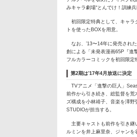
みキャラ劇場“とんでけ！訓練兵団
初回限定特典として、キャラク
トを使ったBOXを用意。
なお、'13〜14年に発売され
創による「未発表漫画65P『進
フルカラーコミックを初回限定
第2期は’17年4月放送に決定
TVアニメ「進撃の巨人」Seas
前作から引き続き、総監督を荒
ズ構成を小林靖子、音楽を澤野弘
STUDIOが担当する。
主要キャストも前作を引き継い
ルミンを井上麻里奈、ジャンを