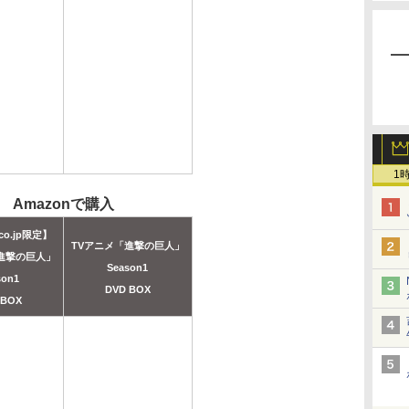
1
Amazonで購入
co.jp限定】
TVアニメ「進撃の巨人」
進撃の巨人」
Season1
son1
DVD BOX
 BOX