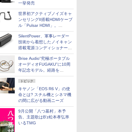
一挙発売
世界初アクティブノイズキャ
ンセリングII搭載HDMIケーブ
ル「Pulsar HDMI」。
SilentPowerから
SilentPower、軍事レーダー
技術から着想したノイキャン
搭載電源コンディショナー
「AC iPurifier2」
Brise Audio“究極ポータブル
オーディオFUGAKU”に10周
年記念モデル。経路を
NISHIKIで統一。400万円
トピック
キヤノン「EOS R6 V」の使
命とは? スチル機とシネマ機
の間に広がる動画ニーズ
9月公開「八つ墓村」本予
告。主題歌はB'z松本孝弘率
いるTMG