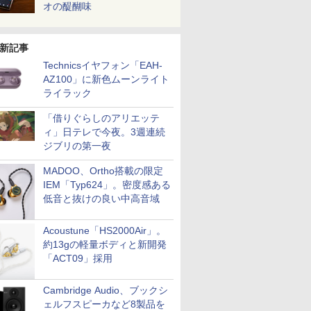
オの醍醐味
新記事
Technicsイヤフォン「EAH-
AZ100」に新色ムーンライト
ライラック
「借りぐらしのアリエッテ
ィ」日テレで今夜。3週連続
ジブリの第一夜
MADOO、Ortho搭載の限定
IEM「Typ624」。密度感ある
低音と抜けの良い中高音域
Acoustune「HS2000Air」。
約13gの軽量ボディと新開発
「ACT09」採用
Cambridge Audio、ブックシ
ェルフスピーカなど8製品を