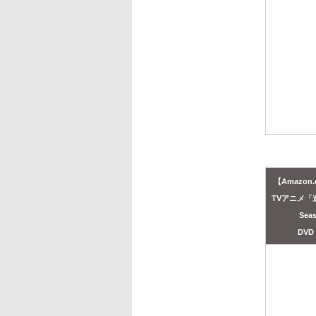
【Amazon.
TVアニメ「
Sea
DVD