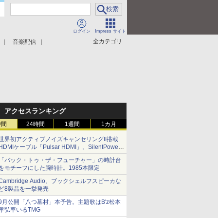
ログイン
Impress サイト
全カテゴリ
音楽配信
アクセスランキング
時間
24時間
1週間
1カ月
世界初アクティブノイズキャンセリングII搭載
HDMIケーブル「Pulsar HDMI」。SilentPower
から
「バック・トゥ・ザ・フューチャー」の時計台
をモチーフにした腕時計。1985本限定
Cambridge Audio、ブックシェルフスピーカな
ど8製品を一挙発売
9月公開「八つ墓村」本予告。主題歌はB'z松本
孝弘率いるTMG