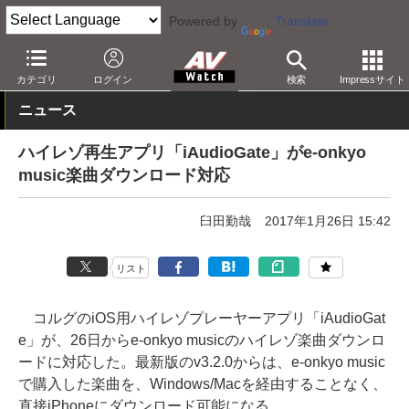
Powered by
Translate
AV Watch
製品
アプリ/ソフトウェア
カテゴリ
ログイン
検索
Impressサイト
ニュース
ハイレゾ再生アプリ「iAudioGate」がe-onkyo
music楽曲ダウンロード対応
臼田勤哉
2017年1月26日 15:42
リスト
コルグのiOS用ハイレゾプレーヤーアプリ「iAudioGat
e」が、26日からe-onkyo musicのハイレゾ楽曲ダウンロ
ードに対応した。最新版のv3.2.0からは、e-onkyo music
で購入した楽曲を、Windows/Macを経由することなく、
直接iPhoneにダウンロード可能になる。