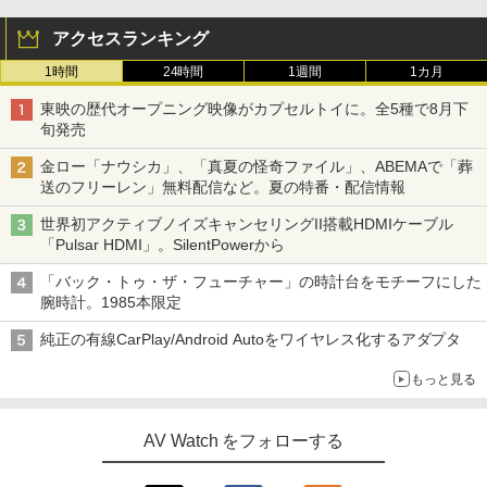
アクセスランキング
1時間
24時間
1週間
1カ月
東映の歴代オープニング映像がカプセルトイに。全5種で8月下
旬発売
金ロー「ナウシカ」、「真夏の怪奇ファイル」、ABEMAで「葬
送のフリーレン」無料配信など。夏の特番・配信情報
世界初アクティブノイズキャンセリングII搭載HDMIケーブル
「Pulsar HDMI」。SilentPowerから
「バック・トゥ・ザ・フューチャー」の時計台をモチーフにした
腕時計。1985本限定
純正の有線CarPlay/Android Autoをワイヤレス化するアダプタ
もっと見る
AV Watch をフォローする