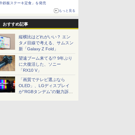
牛鉄板ステーキ定食」を発売
もっと見る
おすすめ記事
縦横比はどれがいい？ エン
タメ目線で考える、サムスン
新「Galaxy Z Fold」
望遠ブーム来てる!? 9年ぶり
に大復活した、ソニー
「RX10 V」
「画質でテレビ選ぶなら
OLED」、LGディスプレイ
が“RGBタンデム”の魅力訴
求。液晶とのガチ比較も