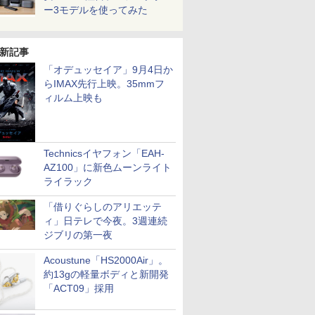
ー3モデルを使ってみた
新記事
「オデュッセイア」9月4日か
らIMAX先行上映。35mmフ
ィルム上映も
Technicsイヤフォン「EAH-
AZ100」に新色ムーンライト
ライラック
「借りぐらしのアリエッテ
ィ」日テレで今夜。3週連続
ジブリの第一夜
Acoustune「HS2000Air」。
約13gの軽量ボディと新開発
「ACT09」採用