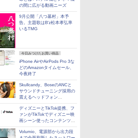
の間に広がる動画ニーズ
9月公開「八つ墓村」本予
告。主題歌はB'z松本孝弘率
いるTMG
今日みつけたお買い得品
iPhone AirやAirPods Pro 3な
どのAmazonタイムセール、
今夜終了
Skullcandy、BoseのANCと
サウンドチューニング採用の
震えるヘッドフォン
「Crusher 1080 ANC」
ディズニーとTikTok提携、フ
ァンがTikTokでディズニー映
画シーン使ったコンテンツ制
作、Disney+にも配信
Volumio、電源部から出力段
まで全面刷新したネットワー