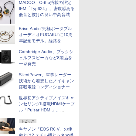
MADOO、Ortho搭載の限定
IEM「Typ624」。密度感ある
低音と抜けの良い中高音域
Brise Audio“究極ポータブル
オーディオFUGAKU”に10周
年記念モデル。経路を
NISHIKIで統一。400万円
Cambridge Audio、ブックシ
ェルフスピーカなど8製品を
一挙発売
SilentPower、軍事レーダー
技術から着想したノイキャン
搭載電源コンディショナー
「AC iPurifier2」
世界初アクティブノイズキャ
ンセリングII搭載HDMIケーブ
ル「Pulsar HDMI」。
SilentPowerから
トピック
キヤノン「EOS R6 V」の使
命とは? スチル機とシネマ機