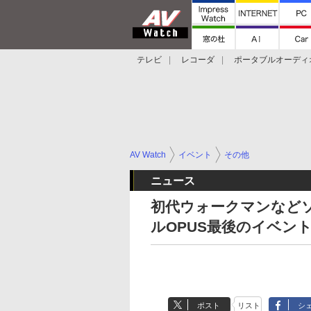
テレビ
レコーダ
ポータブルオーディ
スマートスピーカー
デジカメ
プロジ
AV Watch
イベント
その他
ニュース
初代ウォークマンなどソ
ルOPUS最後のイベン
ポスト
リスト
シ