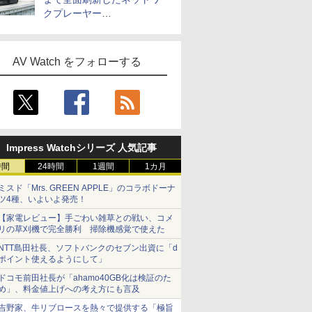
クプレーヤー
「Primo（2026）」
AV Watch をフォローする
Impress Watchシリーズ 人気記事
時間
24時間
1週間
1カ月
ミスド「Mrs. GREEN APPLE」のコラボドーナ
ツ4種、いよいよ発売！
【家電レビュー】手ごわい雑草との戦い、コメ
リの草刈機で完全勝利 掃除機感覚で使えた
NTT島田社長、ソフトバンクのセブン出資に「d
ポイント使えるようにして」
ドコモ前田社長が「ahamo40GB化は検証のた
め」、料金値上げへの考え方にも言及
吉野家、牛リブロースを熱々で提供する「極旨