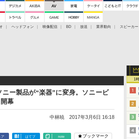
オ
ヘッドフォン
映像配信
BD
放送
業界動向
スピーカー
ェクタ
PS4
BDプレーヤー
映像配信
BD
1
ニー製品が“楽器”に変身。ソニービ
ト開幕
中林暁
2017年3月6日 16:18
ブックマーク
ェア
はてブ
note