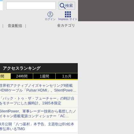
ログイン
Impress サイト
全カテゴリ
音楽配信
アクセスランキング
時間
24時間
1週間
1カ月
世界初アクティブノイズキャンセリングII搭載
HDMIケーブル「Pulsar HDMI」。SilentPower
から
「バック・トゥ・ザ・フューチャー」の時計台
をモチーフにした腕時計。1985本限定
SilentPower、軍事レーダー技術から着想したノ
イキャン搭載電源コンディショナー「AC
iPurifier2」
9月公開「八つ墓村」本予告。主題歌はB'z松本
孝弘率いるTMG