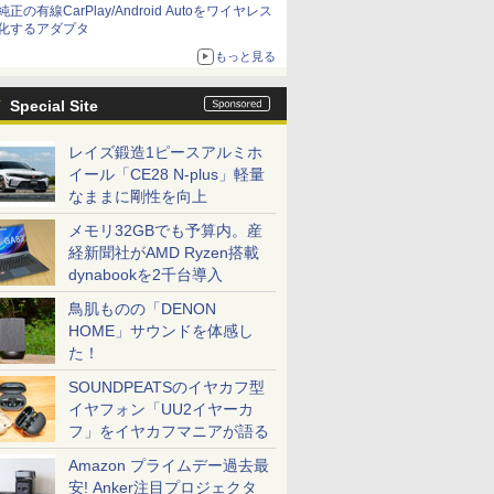
純正の有線CarPlay/Android Autoをワイヤレス
化するアダプタ
もっと見る
Special Site
レイズ鍛造1ピースアルミホ
イール「CE28 N-plus」軽量
なままに剛性を向上
メモリ32GBでも予算内。産
経新聞社がAMD Ryzen搭載
dynabookを2千台導入
鳥肌ものの「DENON
HOME」サウンドを体感し
た！
SOUNDPEATSのイヤカフ型
イヤフォン「UU2イヤーカ
フ」をイヤカフマニアが語る
Amazon プライムデー過去最
安! Anker注目プロジェクタ