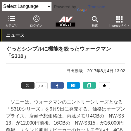
Powered by
Translate
AV Watch
製品
ポータブルオーディオ
ウォークマン
カテゴリ
ログイン
検索
Impressサイト
ニュース
ぐっとシンプルに機能を絞ったウォークマン
「S310」
臼田勤哉
2017年8月4日 13:02
リスト
ソニーは、ウォークマンのエントリーシリーズとなる
「S310シリーズ」を9月9日に発売する。価格はオープン
プライス。店頭予想価格は、内蔵メモリ4GBの「NW-S3
13」が12,000円前後、16GBの「NW-S315」が16,000円
前後。スタンド兼用スピーカーのセットモデルは、4GB