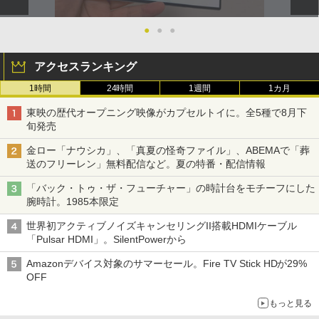
●
●
●
アクセスランキング
1時間
24時間
1週間
1カ月
東映の歴代オープニング映像がカプセルトイに。全5種で8月下
旬発売
金ロー「ナウシカ」、「真夏の怪奇ファイル」、ABEMAで「葬
送のフリーレン」無料配信など。夏の特番・配信情報
「バック・トゥ・ザ・フューチャー」の時計台をモチーフにした
腕時計。1985本限定
世界初アクティブノイズキャンセリングII搭載HDMIケーブル
「Pulsar HDMI」。SilentPowerから
Amazonデバイス対象のサマーセール。Fire TV Stick HDが29%
OFF
もっと見る