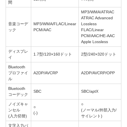
間
MP3/WMA/ATRAC
ATRAC Advanced
音楽コーデ
MP3/WMA/FLAC/Linear
Lossless
ック
PCM/AAC
FLAC/Linear
PCM/AAC/HE-AAC
Apple Lossless
ディスプレ
1.7型/120×160ドット
2型/240×320ドット
イ
Bluetooth
プロファイ
A2DP/AVCRP
A2DP/AVCRP/OPP
ル
Bluetooth
SBC
SBC/aptX
コーデック
ノイズキャ
○
○
ンセル
(ノーマル/外部入力/
(-)
(入力切替)
サイレント)
文字入力パ