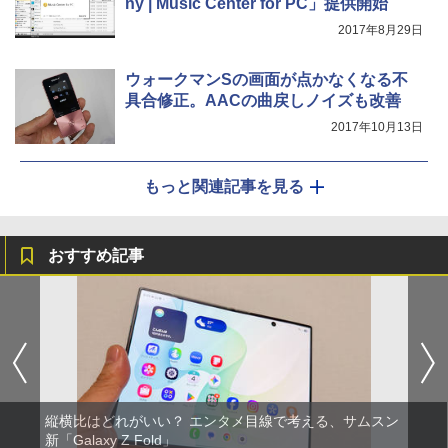
ny | Music Center for PC」提供開始
2017年8月29日
ウォークマンSの画面が点かなくなる不
具合修正。AACの曲戻しノイズも改善
2017年10月13日
もっと関連記事を見る
おすすめ記事
縦横比はどれがいい？ エンタメ目線で考える、サムスン
新「Galaxy Z Fold」