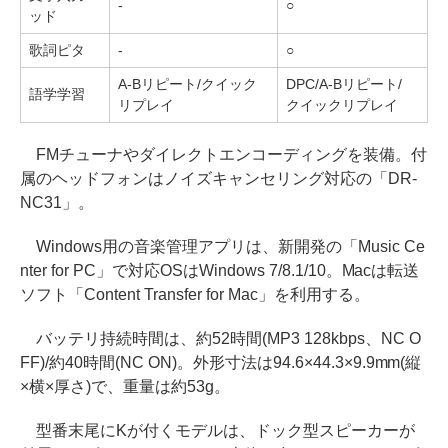
-
○
ッド
歌詞ピタ
-
○
A-Bリピート/クイック
DPC/A-Bリピート/
語学学習
リプレイ
クイックリプレイ
FMチューナやダイレクトエンコーディングを装備。付
属のヘッドフォンはノイズキャンセリング対応の「DR-
NC31」。
Windows用の音楽管理アプリは、新開発の「Music Ce
nter for PC」で対応OSはWindows 7/8.1/10。Macは転送
ソフト「Content Transfer for Mac」を利用する。
バッテリ持続時間は、約52時間(MP3 128kbps、NC O
FF)/約40時間(NC ON)。外形寸法は94.6×44.3×9.9mm(縦
×横×厚さ)で、重量は約53g。
型番末尾にKが付くモデルは、ドック型スピーカーが