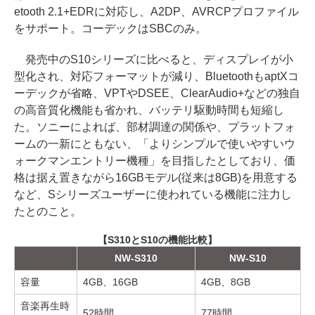
etooth 2.1+EDRに対応し、A2DP、AVRCPプロファイル
をサポート。コーデックはSBCのみ。
発売中のS10シリーズに比べると、ディスプレイが小
型化され、対応フォーマットが減り、BluetoothもaptXコ
ーデックが省略、VPTやDSEE、ClearAudio+などの独自
の高音質化機能も省かれ、バッテリ駆動時間も短縮し
た。ソニーによれば、部材調達の関係や、プラットフォ
ームの一新にともない、「よりシンプルで使いやすいウ
ォークマンエントリー機種」を目指したとしており、価
格は据え置きながら16GBモデル(従来は8GB)を用意する
など、Sシリーズユーザーに使われている機能に注力し
たとのこと。
【S310とS10の機能比較】
NW-S310
NW-S10
容量
4GB、16GB
4GB、8GB
音楽再生時
52時間
77時間