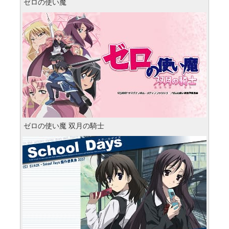
ゼロの使い魔
ゼロの使い魔 双月の騎士