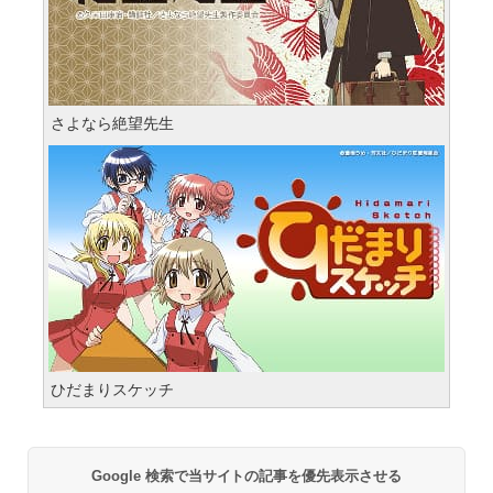
さよなら絶望先生
ひだまりスケッチ
Google 検索で当サイトの記事を優先表示させる