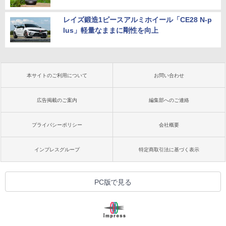
レイズ鍛造1ピースアルミホイール「CE28 N-p
lus」軽量なままに剛性を向上
本サイトのご利用について
お問い合わせ
広告掲載のご案内
編集部へのご連絡
プライバシーポリシー
会社概要
インプレスグループ
特定商取引法に基づく表示
PC版で見る