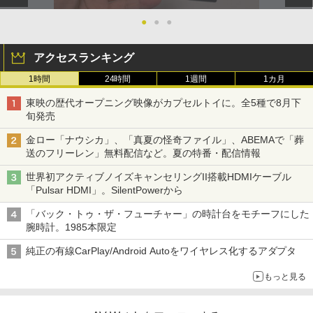
●
●
●
アクセスランキング
1時間
24時間
1週間
1カ月
東映の歴代オープニング映像がカプセルトイに。全5種で8月下
旬発売
金ロー「ナウシカ」、「真夏の怪奇ファイル」、ABEMAで「葬
送のフリーレン」無料配信など。夏の特番・配信情報
世界初アクティブノイズキャンセリングII搭載HDMIケーブル
「Pulsar HDMI」。SilentPowerから
「バック・トゥ・ザ・フューチャー」の時計台をモチーフにした
腕時計。1985本限定
純正の有線CarPlay/Android Autoをワイヤレス化するアダプタ
もっと見る