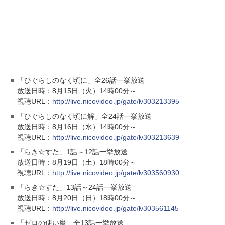
「ひぐらしのなく頃に」全26話一挙放送
放送日時：8月15日（火）14時00分～
視聴URL：
http://live.nicovideo.jp/gate/lv303213395
「ひぐらしのなく頃に解」全24話一挙放送
放送日時：8月16日（水）14時00分～
視聴URL：
http://live.nicovideo.jp/gate/lv303213639
「らき☆すた」1話～12話一挙放送
放送日時：8月19日（土）18時00分～
視聴URL：
http://live.nicovideo.jp/gate/lv303560930
「らき☆すた」13話～24話一挙放送
放送日時：8月20日（日）18時00分～
視聴URL：
http://live.nicovideo.jp/gate/lv303561145
「ゼロの使い魔」全13話一挙放送