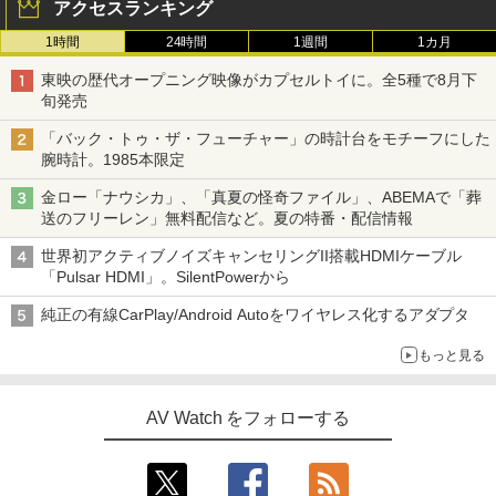
アクセスランキング
1時間
24時間
1週間
1カ月
東映の歴代オープニング映像がカプセルトイに。全5種で8月下
旬発売
「バック・トゥ・ザ・フューチャー」の時計台をモチーフにした
腕時計。1985本限定
金ロー「ナウシカ」、「真夏の怪奇ファイル」、ABEMAで「葬
送のフリーレン」無料配信など。夏の特番・配信情報
世界初アクティブノイズキャンセリングII搭載HDMIケーブル
「Pulsar HDMI」。SilentPowerから
純正の有線CarPlay/Android Autoをワイヤレス化するアダプタ
もっと見る
AV Watch をフォローする