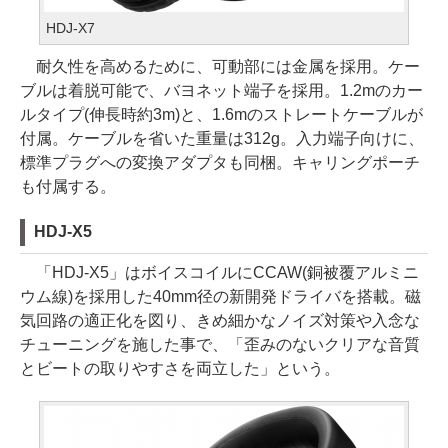
HDJ-X7
耐久性を高めるために、可動部には金属を採用。ケー
ブルは着脱可能で、バヨネット端子を採用。1.2mのカー
ルタイプ(伸長時約3m)と、1.6mのストレートケーブルが
付属。ケーブルを省いた重量は312g。入力端子向けに、
標準プラグへの変換アダプタも同梱。キャリングポーチ
も付属する。
HDJ-X5
「HDJ-X5」はボイスコイルにCCAW(銅被覆アルミニ
ウム線)を採用した40mm径の新開発ドライバを搭載。磁
気回路の適正化を図り、きめ細かなノイズ対策や入念な
チューニングを施した事で、「歪みのないクリアな音質
とビートの取りやすさを両立した」という。