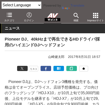
Powered by
Translate
AV Watch
製品
ヘッドフォン
パイオニア
カテゴリ
ログイン
検索
Impressサイト
ニュース
Pioneer DJ、40kHzまで再生できるHDドライバ採
用のハイエンドDJヘッドフォン
山崎健太郎
2017年8月31日 18:57
リスト
Pioneer DJは、DJヘッドフォン3機種を発売する。価
格は全てオープンプライス。店頭予想価格は、プロ向け
のフラッグシップ「HDJ-X10」が10月上旬で35,000円前
後、上位モデルを継承する「HDJ-X7」が10月上旬で29,
000円前後、「HDJ-X5」が9月中旬で9,900円前後。カラ