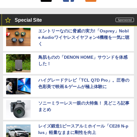
Special Site
エントリーなのに脅威の実力!「Osprey」Nobl
e Audioワイヤレスイヤフォン4機種を一気に聴
く
鳥肌ものの「DENON HOME」サウンドを体感
した！
ハイグレードテレビ「TCL Q7D Pro」。圧巻の
色彩美で映画＆ゲームが極上体験に
ソニーミラーレス一眼の大特集！ 見どころ記事
まとめ
レイズ鍛造1ピースアルミホイール「CE28 N-p
lus」軽量なままに剛性を向上