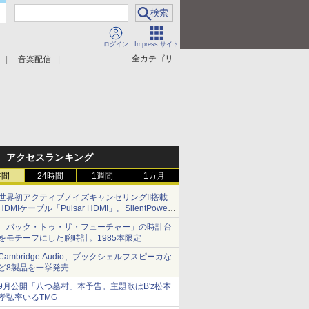
ログイン
Impress サイト
全カテゴリ
音楽配信
アクセスランキング
時間
24時間
1週間
1カ月
世界初アクティブノイズキャンセリングII搭載
HDMIケーブル「Pulsar HDMI」。SilentPower
から
「バック・トゥ・ザ・フューチャー」の時計台
をモチーフにした腕時計。1985本限定
Cambridge Audio、ブックシェルフスピーカな
ど8製品を一挙発売
9月公開「八つ墓村」本予告。主題歌はB'z松本
孝弘率いるTMG