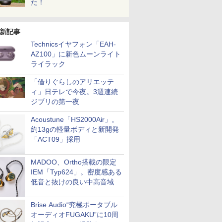
た！
新記事
Technicsイヤフォン「EAH-
AZ100」に新色ムーンライト
ライラック
「借りぐらしのアリエッテ
ィ」日テレで今夜。3週連続
ジブリの第一夜
Acoustune「HS2000Air」。
約13gの軽量ボディと新開発
「ACT09」採用
MADOO、Ortho搭載の限定
IEM「Typ624」。密度感ある
低音と抜けの良い中高音域
Brise Audio“究極ポータブル
オーディオFUGAKU”に10周