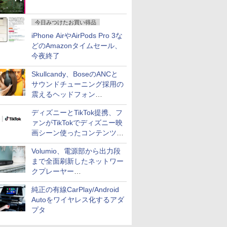
今日みつけたお買い得品
iPhone AirやAirPods Pro 3な
どのAmazonタイムセール、
今夜終了
Skullcandy、BoseのANCと
サウンドチューニング採用の
震えるヘッドフォン
「Crusher 1080 ANC」
ディズニーとTikTok提携、フ
ァンがTikTokでディズニー映
画シーン使ったコンテンツ制
作、Disney+にも配信
Volumio、電源部から出力段
まで全面刷新したネットワー
クプレーヤー
「Primo（2026）」
純正の有線CarPlay/Android
Autoをワイヤレス化するアダ
プタ