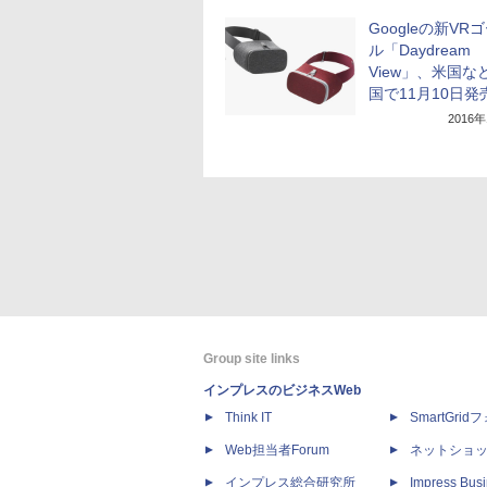
Googleの新VR
ル「Daydream
View」、米国な
国で11月10日発
2016
Group site links
インプレスのビジネスWeb
Think IT
SmartGri
Web担当者Forum
ネットショ
インプレス総合研究所
Impress Busi