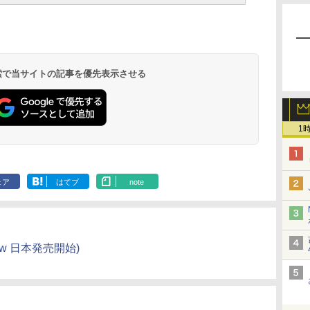
 検索で当サイトの記事を優先表示させる
1
ェア
はてブ
note
 View 日本発売開始)