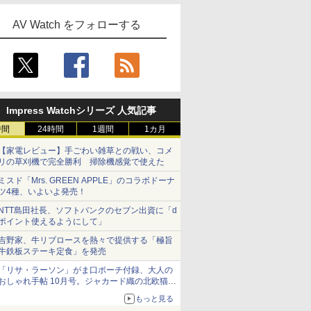
AV Watch をフォローする
Impress Watchシリーズ 人気記事
時間
24時間
1週間
1カ月
【家電レビュー】手ごわい雑草との戦い、コメ
リの草刈機で完全勝利 掃除機感覚で使えた
ミスド「Mrs. GREEN APPLE」のコラボドーナ
ツ4種、いよいよ発売！
NTT島田社長、ソフトバンクのセブン出資に「d
ポイント使えるようにして」
吉野家、牛リブロースを熱々で提供する「極旨
牛鉄板ステーキ定食」を発売
「リサ・ラーソン」がま口ポーチ付録、大人の
おしゃれ手帖 10月号。ジャカード織の北欧猫デ
ザイン
もっと見る