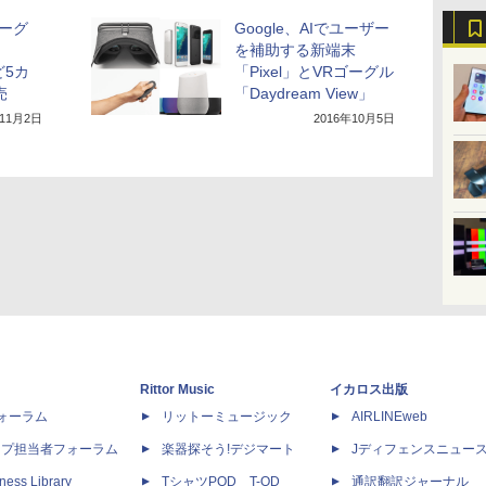
ゴーグ
Google、AIでユーザー
を補助する新端末
ど5カ
「Pixel」とVRゴーグル
売
「Daydream View」
年11月2日
2016年10月5日
Rittor Music
イカロス出版
dフォーラム
リットーミュージック
AIRLINEweb
ップ担当者フォーラム
楽器探そう!デジマート
Jディフェンスニュー
ness Library
TシャツPOD T-OD
通訳翻訳ジャーナル