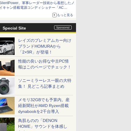
SilentPower、軍事レーダー技術から着想したノ
イキャン搭載電源コンディショナー「AC
iPurifier2」
もっと見る
Special Site
レイズのプレミアムカー向け
ブランドHOMURAから
「2×9R」が登場！
性能の良いお得な中古PC情
報はこのページでチェック！
ソニーミラーレス一眼の大特
集！ 見どころ記事まとめ
メモリ32GBでも予算内。産
経新聞社がAMD Ryzen搭載
dynabookを2千台導入
鳥肌ものの「DENON
HOME」サウンドを体感し