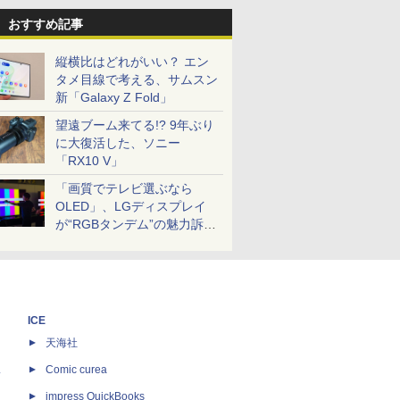
おすすめ記事
縦横比はどれがいい？ エン
タメ目線で考える、サムスン
新「Galaxy Z Fold」
望遠ブーム来てる!? 9年ぶり
に大復活した、ソニー
「RX10 V」
「画質でテレビ選ぶなら
OLED」、LGディスプレイ
が“RGBタンデム”の魅力訴
求。液晶とのガチ比較も
ICE
天海社
ス
Comic curea
impress QuickBooks