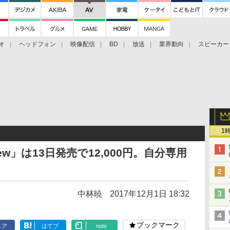
オ
ヘッドフォン
映像配信
BD
放送
業界動向
スピーカー
ェクタ
PS4
BDプレーヤー
映像配信
BD
1
 View」は13日発売で12,000円。自分専用
中林暁
2017年12月1日 18:32
ブックマーク
ェア
はてブ
note