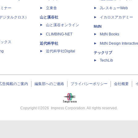
セミナー
立東舎
JレスキューWeb
 X（デジタルクロス）
山と溪谷社
イカロスアカデミー
山と溪谷オンライン
MdN
CLIMBING-NET
MdN Books
ブックス
近代科学社
MdN Design Interactiv
ing
近代科学社Digital
テックリブ
TechLib
広告掲載のご案内
編集部へのご連絡
プライバシーポリシー
会社概要
Copyright ©
2026
Impress Corporation. All rights reserved.