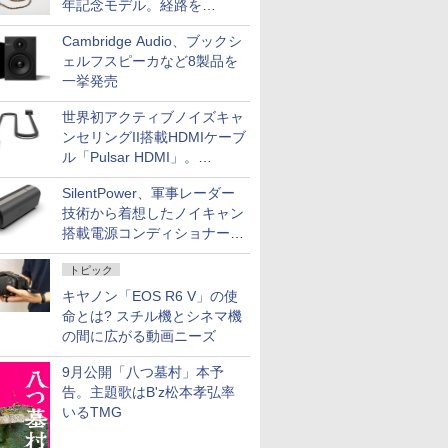
年記念モデル。経路を
NISHIKIで統一。400万円
Cambridge Audio、ブックシ
ェルフスピーカなど8製品を
一挙発売
世界初アクティブノイズキャ
ンセリングII搭載HDMIケーブ
ル「Pulsar HDMI」。
SilentPowerから
SilentPower、軍事レーダー
技術から着想したノイキャン
搭載電源コンディショナー
「AC iPurifier2」
トピック
キヤノン「EOS R6 V」の使
命とは? スチル機とシネマ機
の間に広がる動画ニーズ
9月公開「八つ墓村」本予
告。主題歌はB'z松本孝弘率
いるTMG