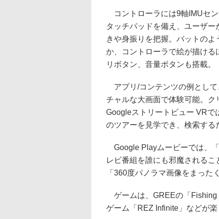
コントローラには9軸IMUセンサーとB
タッチパッドを備え、ユーザー
きや身振りを把握。バットのよ
か、コントローラで絵が描ける
リボタン、音量ボタンも搭載。
アプリ/コンテンツの例として、Y
チャルな大画面で体験可能。ク
Googleストリートビュー V
のツアーを見学でき、検索する
Google Playムービーで
レビ番組を誰にも邪魔されること
「360度パノラマ画像をまった
ゲームは、GREEの「Fishing
ゲーム「REZ Infinite」など