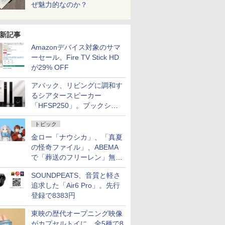
ぜ魅力的なのか？
新記事
Amazonデバイス対象のサマ
ーセール。Fire TV Stick HD
が29% OFF
アバック、リビングに調和す
るシアタースピーカー
「HFSP250」。ブックシェ
ルフはペア3万円以下
トピック
金ロー「ナウシカ」、「真夏
の怪奇ファイル」、ABEMA
で「葬送のフリーレン」無料
配信など。夏の特番・配信情
SOUNDPEATS、音質と軽さ
報
追求した「Air6 Pro」。先行
登録で8383円
東映の歴代オープニング映像
がカプセルトイに。全5種で8