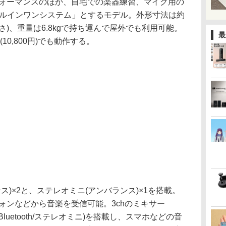
フォーマンスのほか、自宅での楽器練習、マイク用の
ールインワンシステム」とするモデル。外形寸法は約
き×高さ)、重量は6.8kgで持ち運んで屋外でも利用可能。
最
0,800円)でも動作する。
ス)×2と、ステレオミニ(アンバランス)×1を搭載。
ートフォンなどから音楽を受信可能。3chのミキサー
がBluetooth/ステレオミニ)を搭載し、スマホなどの音