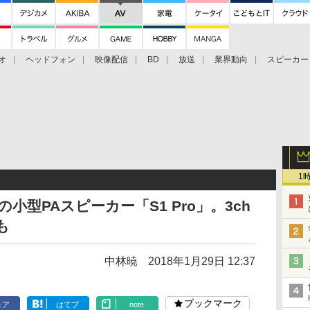
オ
ヘッドフォン
映像配信
BD
放送
業界動向
スピーカー
ェクタ
PS4
BDプレーヤー
映像配信
BD
1
蔵の小型PAスピーカー「S1 Pro」。3ch
も
中林暁
2018年1月29日 12:37
ブックマーク
ェア
はてブ
note