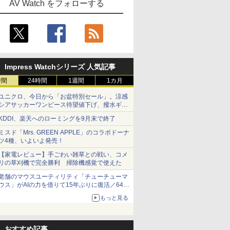
AV Watch をフォローする
Impress Watchシリーズ 人気記事
時間
24時間
1週間
1カ月
ユニクロ、今日から「お盆特別セール」。涼感
シアサッカーワンピース待望値下げ、撥水ギア
ショーツは1990円に
KDDI、楽天へのローミングを9月末で終了
ミスド「Mrs. GREEN APPLE」のコラボドーナ
ツ4種、いよいよ発売！
【家電レビュー】手ごわい雑草との戦い、コメ
リの草刈機で完全勝利 掃除機感覚で使えた
老舗のマウスユーティリティ「チューチューマ
ウス」がAIの力を借りて15年ぶりに復活／64bit
化、Windows 10/11、「Chrome」も走り回
もっと見る
る。復活記念で2026年末まで500円
おすすめ記事