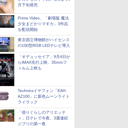
月下旬発売
Prime Video、「劇場版 魔法
少女まどか☆マギカ」3作品
を配信開始
東京国立博物館がハイセンス
の100型RGB LEDテレビ導入
「オデュッセイア」9月4日か
らIMAX先行上映。35mmフ
ィルム上映も
Technicsイヤフォン「EAH-
AZ100」に新色ムーンライト
ライラック
「借りぐらしのアリエッテ
ィ」日テレで今夜。3週連続
ジブリの第一夜