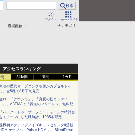
ログイン
Impress サイト
全カテゴリ
音楽配信
アクセスランキング
時間
24時間
1週間
1カ月
東映の歴代オープニング映像がカプセルトイ
に。全5種で8月下旬発売
金ロー「ナウシカ」、「真夏の怪奇ファイ
ル」、ABEMAで「葬送のフリーレン」無料配信
など。夏の特番・配信情報
「バック・トゥ・ザ・フューチャー」の時計台
をモチーフにした腕時計。1985本限定
世界初アクティブノイズキャンセリングII搭載
HDMIケーブル「Pulsar HDMI」。SilentPower
から