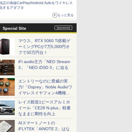
純正の有線CarPlay/Android Autoをワイヤレス
化するアダプタ
もっと見る
Special Site
マウス、RTX 5060 Ti搭載ゲ
ーミングPCが7万5,000円オ
フで30万円台！
iFi audio主力「NEO Stream
3」「NEO iDSD 3」に迫る
エントリーなのに脅威の実
力!「Osprey」Noble Audioワ
イヤレスイヤフォン4機種を
一気に聴く
レイズ鍛造1ピースアルミホ
イール「CE28 N-plus」軽量
なままに剛性を向上
AIスマートノートの
iFLYTEK「AINOTE 2」はな