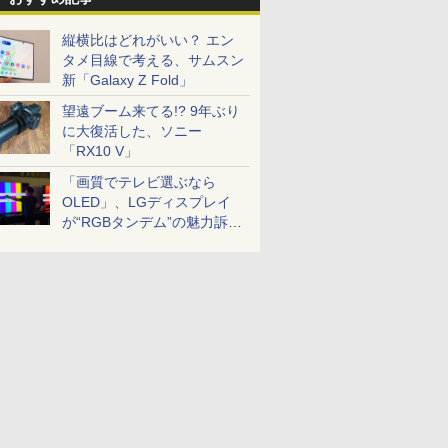
縦横比はどれがいい？ エン
タメ目線で考える、サムスン
新「Galaxy Z Fold」
望遠ブーム来てる!? 9年ぶり
に大復活した、ソニー
「RX10 V」
「画質でテレビ選ぶなら
OLED」、LGディスプレイ
が“RGBタンデム”の魅力訴
求。液晶とのガチ比較も