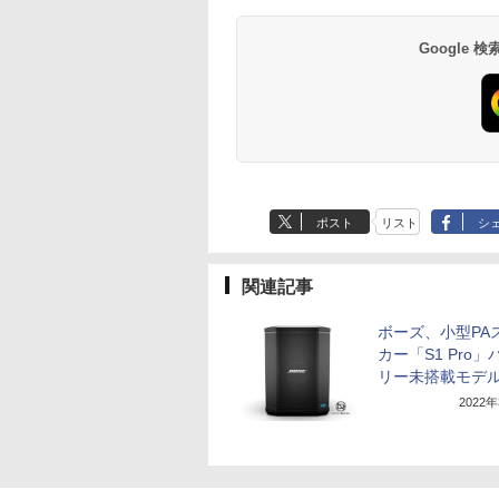
Google
ポスト
リスト
シ
関連記事
ボーズ、小型PA
カー「S1 Pro」
リー未搭載モデ
2022