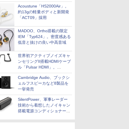
Acoustune「HS2000Air」。
約13gの軽量ボディと新開発
「ACT09」採用
MADOO、Ortho搭載の限定
IEM「Typ624」。密度感ある
低音と抜けの良い中高音域
世界初アクティブノイズキャ
ンセリングII搭載HDMIケーブ
ル「Pulsar HDMI」。
SilentPowerから
Cambridge Audio、ブックシ
ェルフスピーカなど8製品を
一挙発売
SilentPower、軍事レーダー
技術から着想したノイキャン
搭載電源コンディショナー
「AC iPurifier2」