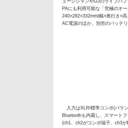
ュージシャンやDJのライブパ
PAにも利用可能な「究極のオ
240×282×332mm(幅×奥行
AC電源のほか、別売のバッテリ(1
入力はXLR/標準コンボ(バラン
Bluetoothも内蔵し、スマ
(ch1、ch2がコンボ端子、ch3