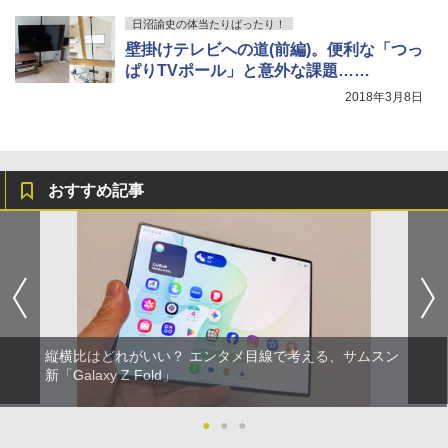
日沼諭史の体当たりばったり！
壁掛けテレビへの道(前編)。便利な「つっ
ぱりTVポール」と意外な課題……
2018年3月8日
おすすめ記事
縦横比はどれがいい？ エンタメ目線で考える、サムスン
新「Galaxy Z Fold」
●
●
●