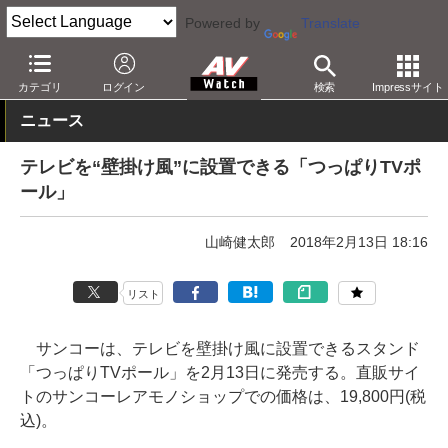
Powered by
Translate
AV Watch
製品
AV周辺機器
カテゴリ
ログイン
検索
Impressサイト
ニュース
テレビを“壁掛け風”に設置できる「つっぱりTVポ
ール」
山崎健太郎
2018年2月13日 18:16
リスト
サンコーは、テレビを壁掛け風に設置できるスタンド
「つっぱりTVポール」を2月13日に発売する。直販サイ
トのサンコーレアモノショップでの価格は、19,800円(税
込)。