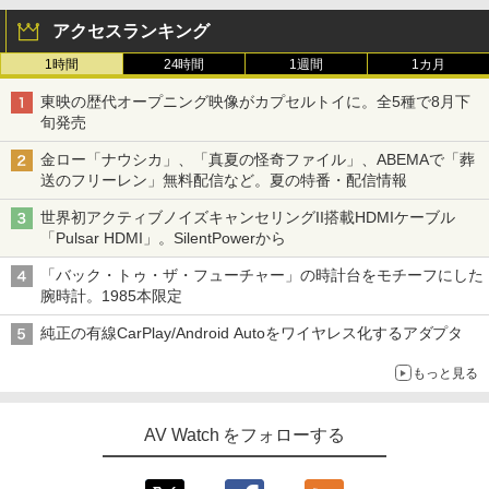
アクセスランキング
1時間
24時間
1週間
1カ月
東映の歴代オープニング映像がカプセルトイに。全5種で8月下
旬発売
金ロー「ナウシカ」、「真夏の怪奇ファイル」、ABEMAで「葬
送のフリーレン」無料配信など。夏の特番・配信情報
世界初アクティブノイズキャンセリングII搭載HDMIケーブル
「Pulsar HDMI」。SilentPowerから
「バック・トゥ・ザ・フューチャー」の時計台をモチーフにした
腕時計。1985本限定
純正の有線CarPlay/Android Autoをワイヤレス化するアダプタ
もっと見る
AV Watch をフォローする