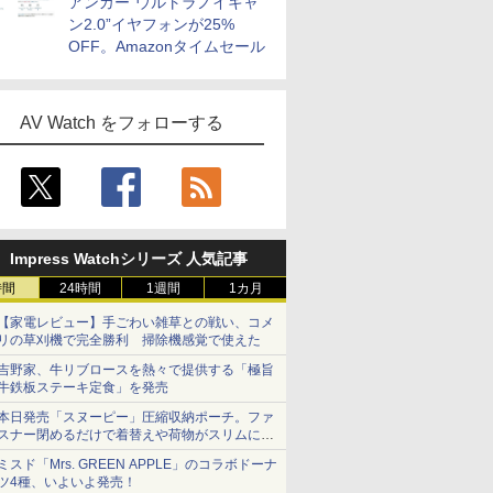
アンカー“ウルトラノイキャ
ン2.0”イヤフォンが25%
OFF。Amazonタイムセール
AV Watch をフォローする
Impress Watchシリーズ 人気記事
時間
24時間
1週間
1カ月
【家電レビュー】手ごわい雑草との戦い、コメ
リの草刈機で完全勝利 掃除機感覚で使えた
吉野家、牛リブロースを熱々で提供する「極旨
牛鉄板ステーキ定食」を発売
本日発売「スヌーピー」圧縮収納ポーチ。ファ
スナー閉めるだけで着替えや荷物がスリムにま
とまる
ミスド「Mrs. GREEN APPLE」のコラボドーナ
ツ4種、いよいよ発売！