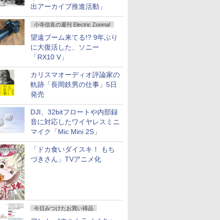
出アーカイブ推進活動」
小寺信良の週刊 Electric Zooma!
望遠ブーム来てる!? 9年ぶり
に大復活した、ソニー
「RX10 V」
カリスマオーディオ評論家の
軌跡「長岡鉄男の仕事」5日
発売
DJI、32bitフロートや内部録
音に対応したワイヤレスミニ
マイク「Mic Mini 2S」
「ドカ食いダイスキ！ もち
づきさん」TVアニメ化
今日みつけたお買い得品