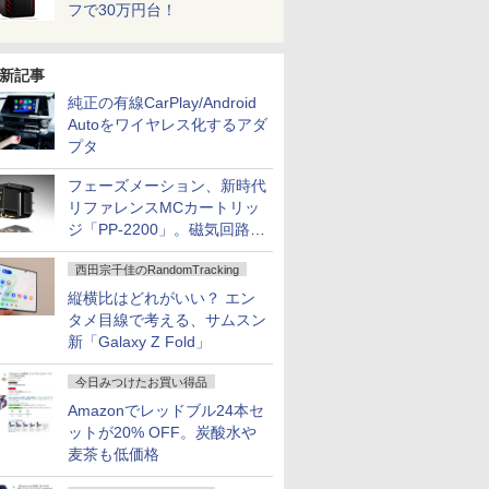
フで30万円台！
新記事
純正の有線CarPlay/Android
Autoをワイヤレス化するアダ
プタ
フェーズメーション、新時代
リファレンスMCカートリッ
ジ「PP-2200」。磁気回路や
ハウジングを根本から見直し
西田宗千佳のRandomTracking
縦横比はどれがいい？ エン
タメ目線で考える、サムスン
新「Galaxy Z Fold」
今日みつけたお買い得品
Amazonでレッドブル24本セ
ットが20% OFF。炭酸水や
麦茶も低価格