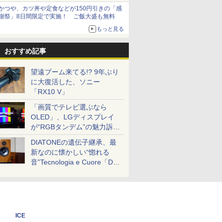
かつや、カツ丼や定食などが150円引きの「感
謝祭」8日間限定で実施！ ご飯大盛も無料
もっと見る
おすすめ記事
望遠ブーム来てる!? 9年ぶり
に大復活した、ソニー
「RX10 V」
「画質でテレビ選ぶなら
OLED」、LGディスプレイ
が“RGBタンデム”の魅力訴
求。液晶とのガチ比較も
DIATONEの遺伝子継承、最
新なのに懐かしい“惚れる
音”Tecnologia e Cuore「DS-
TC52B」を聴く
ICE