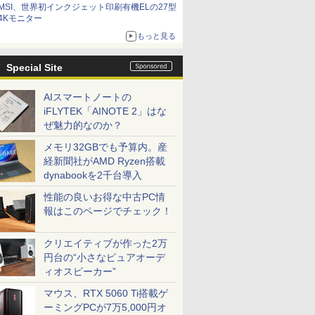
MSI、世界初インクジェット印刷有機ELの27型
4Kモニター
もっと見る
Special Site
AIスマートノートの
iFLYTEK「AINOTE 2」はな
ぜ魅力的なのか？
メモリ32GBでも予算内。産
経新聞社がAMD Ryzen搭載
dynabookを2千台導入
性能の良いお得な中古PC情
報はこのページでチェック！
クリエイティブが作った2万
円台の“小さなピュアオーデ
ィオスピーカー”
マウス、RTX 5060 Ti搭載ゲ
ーミングPCが7万5,000円オ