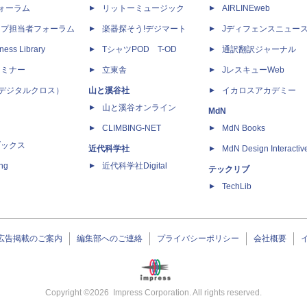
dフォーラム
リットーミュージック
AIRLINEweb
ップ担当者フォーラム
楽器探そう!デジマート
Jディフェンスニュー
ness Library
TシャツPOD T-OD
通訳翻訳ジャーナル
セミナー
立東舎
JレスキューWeb
 X（デジタルクロス）
山と溪谷社
イカロスアカデミー
山と溪谷オンライン
MdN
CLIMBING-NET
MdN Books
ブックス
近代科学社
MdN Design Interactiv
ing
近代科学社Digital
テックリブ
TechLib
広告掲載のご案内
編集部へのご連絡
プライバシーポリシー
会社概要
Copyright ©
2026
Impress Corporation. All rights reserved.