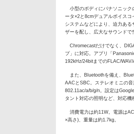
小型のボディにパナソニックの
ータ×2と8cmデュアルボイス
システムなどにより、迫力ある
ザーを配し、広大なサウンドで
Chromecastだけでなく、
プ」に対応。アプリ「Panasonic
192kHz/24bitまでのFLAC/W
また、Bluetoothを備え、B
AACとSBC。ステレオミニの音声
802.11ac/a/b/g/n。設定はGo
タント対応の照明など、対応機種
消費電力は約11W。電源はACアダ
×高さ)、重量は約1.7kg。