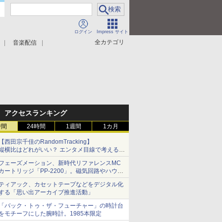
ログイン
Impress サイト
全カテゴリ
音楽配信
アクセスランキング
時間
24時間
1週間
1カ月
【西田宗千佳のRandomTracking】
縦横比はどれがいい？ エンタメ目線で考える、
サムスン新「Galaxy Z Fold」
フェーズメーション、新時代リファレンスMC
カートリッジ「PP-2200」。磁気回路やハウジ
ングを根本から見直し
ティアック、カセットテープなどをデジタル化
する「思い出アーカイブ推進活動」
「バック・トゥ・ザ・フューチャー」の時計台
をモチーフにした腕時計。1985本限定