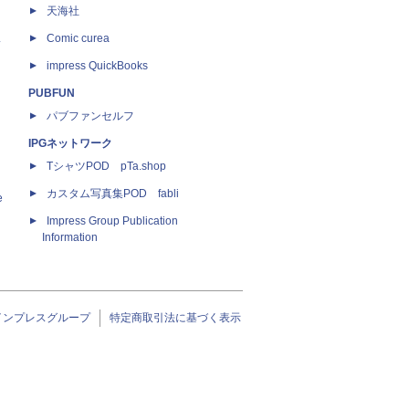
天海社
ス
Comic curea
impress QuickBooks
PUBFUN
パブファンセルフ
IPGネットワーク
TシャツPOD pTa.shop
カスタム写真集POD fabli
e
Impress Group Publication
Information
インプレスグループ
特定商取引法に基づく表示