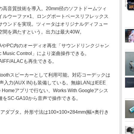
高音質技術を導入。20mm径のソフトドームツィ
コイルウーファ×1、ロングポートベースリフレックス
サウンドを実現。ツィータはオリジナルディフュー
空間を満たすという。出力は最大40W。
DIGAやPC内のオーディオ再生「サウンドリンクジャン
 Music Control」により楽曲操作できる。
AV/AIFF/ALACも再生できる。
luetoothスピーカーとして利用可能。対応コーデックは
入力(AUX IN)も装備している。無線LANはIEEE
ogle Homeアプリで行ない、Works With Googleアシス
をSC-GA10から音声で操作できる。
プタ。外形寸法は100×100×284mm(幅×奥行き