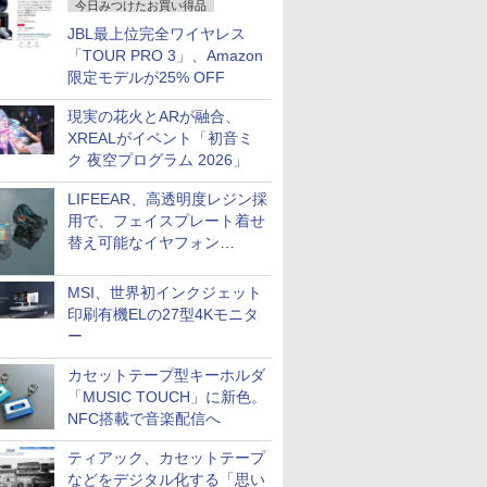
今日みつけたお買い得品
JBL最上位完全ワイヤレス
「TOUR PRO 3」、Amazon
限定モデルが25% OFF
現実の花火とARが融合、
XREALがイベント「初音ミ
ク 夜空プログラム 2026」
LIFEEAR、高透明度レジン採
用で、フェイスプレート着せ
替え可能なイヤフォン
「Nova Shell」
MSI、世界初インクジェット
印刷有機ELの27型4Kモニタ
ー
カセットテープ型キーホルダ
「MUSIC TOUCH」に新色。
NFC搭載で音楽配信へ
ティアック、カセットテープ
などをデジタル化する「思い