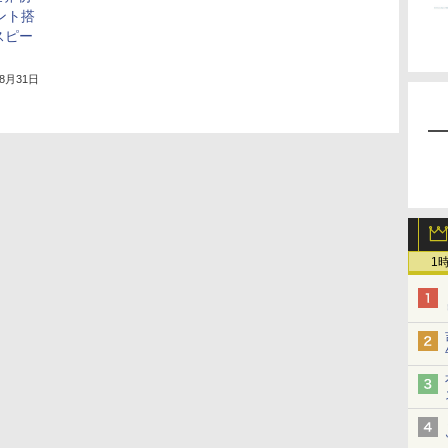
タント搭
トスピー
年8月31日
1