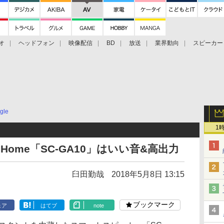
オ
ヘッドフォン
映像配信
BD
放送
業界動向
スピーカー
ェクタ
PS4
BDプレーヤー
映像配信
BD
gle
1
 Home「SC-GA10」はいい音&高出力
臼田勤哉
2018年5月8日 13:15
ブックマーク
ェア
はてブ
note