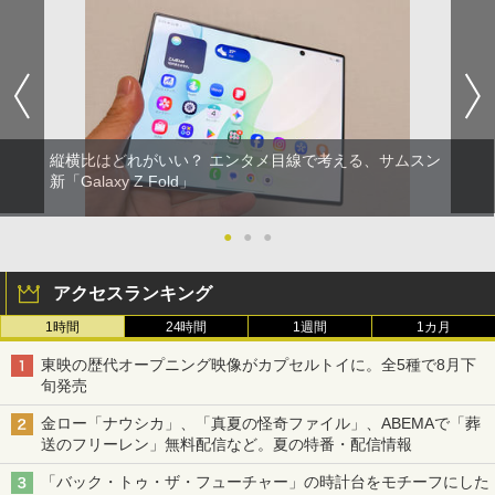
縦横比はどれがいい？ エンタメ目線で考える、サムスン
新「Galaxy Z Fold」
●
●
●
アクセスランキング
1時間
24時間
1週間
1カ月
東映の歴代オープニング映像がカプセルトイに。全5種で8月下
旬発売
金ロー「ナウシカ」、「真夏の怪奇ファイル」、ABEMAで「葬
送のフリーレン」無料配信など。夏の特番・配信情報
「バック・トゥ・ザ・フューチャー」の時計台をモチーフにした