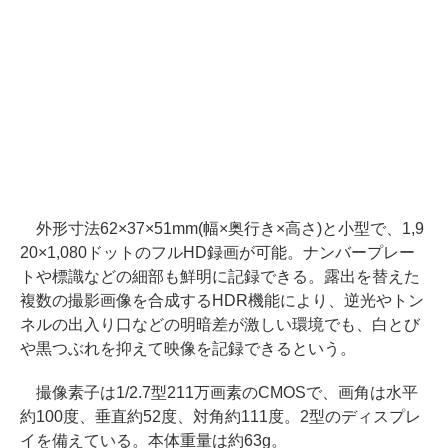
外形寸法62×37×51mm(幅×奥行き×高さ)と小型で、1,9
20×1,080ドットのフルHD録画が可能。ナンバープレー
トや標識などの細部も鮮明に記録できる。露出を替えた
複数の撮影画像を合成するHDR機能により、逆光やトン
ネルの出入り口などの明暗差が激しい環境でも、白とび
や黒つぶれを抑えて映像を記録できるという。
撮像素子は1/2.7型211万画素のCMOSで、画角は水平
約100度、垂直約52度、対角約111度。2型のディスプレ
イを備えている。本体重量は約63g。