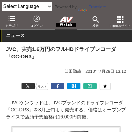
Powered by
Translate
AV Watch
製品
カーナビ/オーディオ
カテゴリ
ログイン
検索
Impressサイト
ニュース
JVC、実売1.6万円のフルHDドライブレコーダ
「GC-DR3」
臼田勤哉
2018年7月26日 13:12
リスト
JVCケンウッドは、JVCブランドのドライブレコーダ
「GC-DR3」を8月上旬より発売する。価格はオープンプ
ライスで店頭予想価格は16,000円前後。