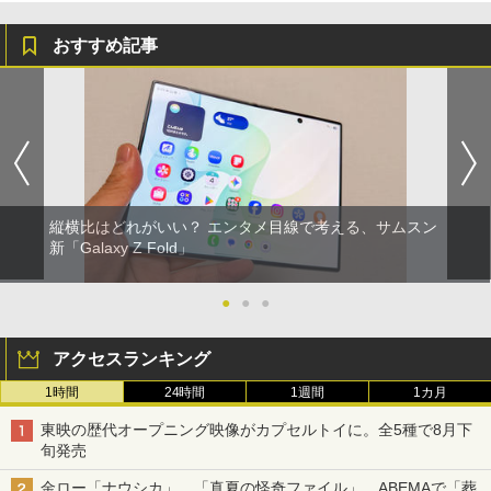
おすすめ記事
縦横比はどれがいい？ エンタメ目線で考える、サムスン
新「Galaxy Z Fold」
●
●
●
アクセスランキング
1時間
24時間
1週間
1カ月
東映の歴代オープニング映像がカプセルトイに。全5種で8月下
旬発売
金ロー「ナウシカ」、「真夏の怪奇ファイル」、ABEMAで「葬