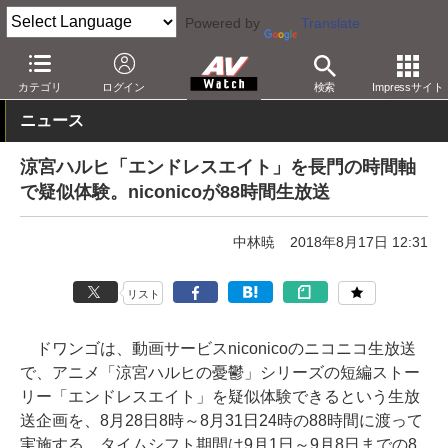
Powered by
Translate
AV Watch
コンテンツ・サービス
映像配信
niconico
カテゴリ
ログイン
検索
Impressサイト
ニュース
涼宮ハルヒ「エンドレスエイト」を長門の時間軸
で疑似体験。niconicoが88時間生放送
中林暁
2018年8月17日 12:31
リスト
ドワンゴは、動画サービスniconicoのニコニコ生放送
で、アニメ「涼宮ハルヒの憂鬱」シリーズの短編ストー
リー「エンドレスエイト」を疑似体験できるという生放
送企画を、8月28日8時～8月31日24時の88時間に渡って
実施する。タイムシフト期間は9月1日～9月8日までの8