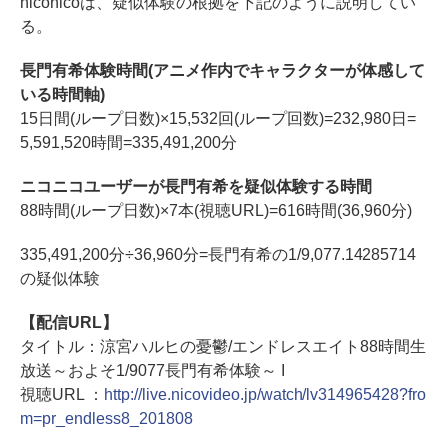
niconicoは、疑似体験の根拠を下記のように説明してい
る。
長門有希体験時間(アニメ作内でキャラクターが体感して
いる時間軸)
15日間(ループ日数)×15,532回(ループ回数)=232,980日=
5,591,520時間=335,491,200分
ニコニコユーザーが長門有希を疑似体験する時間
88時間(ループ日数)×7本(視聴URL)=616時間(36,960分)
335,491,200分÷36,960分=長門有希の1/9,077.14285714
の疑似体験
【配信URL】
タイトル：涼宮ハルヒの憂鬱/エンドレスエイト88時間生
放送～およそ1/9077長門有希体験～ I
視聴URL ：
http://live.nicovideo.jp/watch/lv314965428?fro
m=pr_endless8_201808