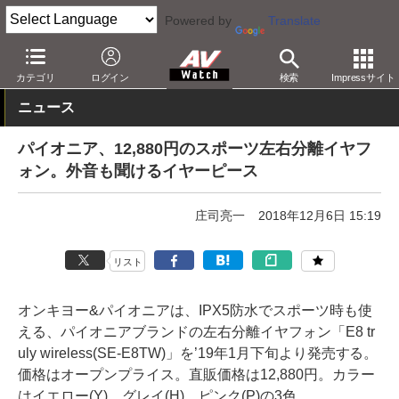
Powered by
Translate
AV Watch
製品
ヘッドフォン
パイオニア
カテゴリ
ログイン
検索
Impressサイト
ニュース
パイオニア、12,880円のスポーツ左右分離イヤフ
ォン。外音も聞けるイヤーピース
庄司亮一
2018年12月6日 15:19
リスト
オンキヨー&パイオニアは、IPX5防水でスポーツ時も使
える、パイオニアブランドの左右分離イヤフォン「E8 tr
uly wireless(SE-E8TW)」を’19年1月下旬より発売する。
価格はオープンプライス。直販価格は12,880円。カラー
はイエロー(Y)、グレイ(H)、ピンク(P)の3色。