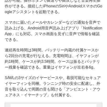
話が可能。操作ボタンで曲送りや曲戻しなど音楽再生操
作ができる。接続したiPhoneのSiriやAndroidスマホのGo
ogleアシスタントを起動できる。
スマホに届いたメールやカレンダーなどの通知を音声で
読み上げる、Android用音声読み上げアプリ「Notification
App」にも対応。スマホ画面を見ずに音声で情報を確認
できる。
連続再生時間は3時間。バッテリー内蔵の付属ケースか
ら2回分の充電が行なえる。充電時間は、イヤフォンが
約1時間、ケースが約3.5時間。ケースは振るとバッテリ
ー残量を確認できる。重量はイヤフォンが左右各6g。
S/M/Lの3サイズのイヤーピースや、着脱可能なセキュア
イヤーフィンを同梱。ランニング時の安全に配慮し、外
音を取り込んで周囲の音も聞ける「アンビエント・アウ
ェアネス・イヤーチップ」も付属する。