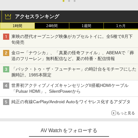
●
●
●
アクセスランキング
1時間
24時間
1週間
1カ月
東映の歴代オープニング映像がカプセルトイに。全5種で8月下
旬発売
金ロー「ナウシカ」、「真夏の怪奇ファイル」、ABEMAで「葬
送のフリーレン」無料配信など。夏の特番・配信情報
「バック・トゥ・ザ・フューチャー」の時計台をモチーフにした
腕時計。1985本限定
世界初アクティブノイズキャンセリングII搭載HDMIケーブル
「Pulsar HDMI」。SilentPowerから
純正の有線CarPlay/Android Autoをワイヤレス化するアダプタ
もっと見る
AV Watch をフォローする