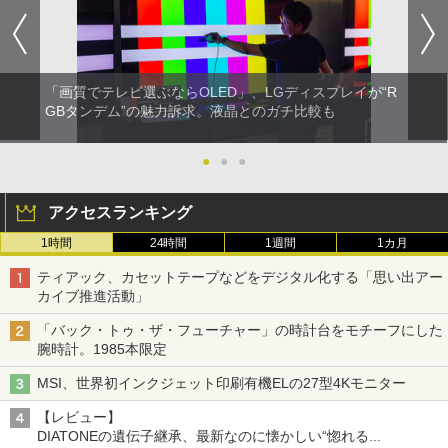
「画質でテレビ選ぶならOLED」、LGディスプレイが“R
GBタンデム”の魅力訴求。液晶とのガチ比較も
●
●
●
アクセスランキング
1時間
24時間
1週間
1カ月
ティアック、カセットテープなどをデジタル化する「思い出アー
カイブ推進活動」
「バック・トゥ・ザ・フューチャー」の時計台をモチーフにした
腕時計。1985本限定
MSI、世界初インクジェット印刷有機ELの27型4Kモニター
【レビュー】
DIATONEの遺伝子継承、最新なのに懐かしい“惚れる