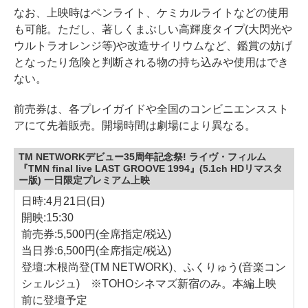
なお、上映時はペンライト、ケミカルライトなどの使用
も可能。ただし、著しくまぶしい高輝度タイプ(大閃光や
ウルトラオレンジ等)や改造サイリウムなど、鑑賞の妨げ
となったり危険と判断される物の持ち込みや使用はでき
ない。
前売券は、各プレイガイドや全国のコンビニエンススト
アにて先着販売。開場時間は劇場により異なる。
TM NETWORKデビュー35周年記念祭! ライヴ・フィルム
『TMN final live LAST GROOVE 1994』(5.1ch HDリマスタ
ー版) 一日限定プレミアム上映
日時:4月21日(日)
開映:15:30
前売券:5,500円(全席指定/税込)
当日券:6,500円(全席指定/税込)
登壇:木根尚登(TM NETWORK)、ふくりゅう(音楽コン
シェルジュ) ※TOHOシネマズ新宿のみ。本編上映
前に登壇予定