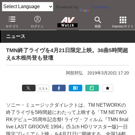
Powered by
Translate
AV Watch
コンテンツ・サービス
映画
映画作品
カテゴリ
ログイン
検索
Impressサイト
ニュース
TMN終了ライヴを4月21日限定上映。36曲5時間超
え&木根尚登も登壇
阿部邦弘
2019年3月20日 17:20
リスト
ソニー・ミュージックダイレクトは、TM NETWORKの
終了ライヴを5時間超にわたって上映する「TM NETWO
RKデビュー35周年記念祭! ライヴ・フィルム『TMN final
live LAST GROOVE 1994』(5.1ch HDリマスター版)一日
限定プレミアム上映」を4月21日に開催する。全国14都