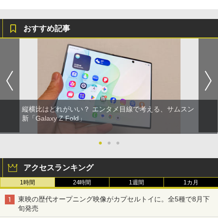
おすすめ記事
縦横比はどれがいい？ エンタメ目線で考える、サムスン
新「Galaxy Z Fold」
●
●
●
アクセスランキング
1時間
24時間
1週間
1カ月
東映の歴代オープニング映像がカプセルトイに。全5種で8月下
旬発売