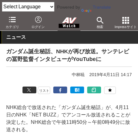
Powered by
Translate
AV Watch
コンテンツ・サービス
放送
カテゴリ
ログイン
検索
Impressサイト
ニュース
ガンダム誕生秘話、NHKが再び放送。サンテレビ
の冨野監督インタビューがYouTubeに
中林暁
2019年4月11日 14:17
リスト
NHK総合で放送された「ガンダム誕生秘話」が、4月11
日のNHK「NET BUZZ」でアンコール放送されることが
決定した。NHK総合で午後11時50分～午前0時49分に放
送される。