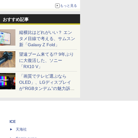
もっと見る
おすすめ記事
縦横比はどれがいい？ エン
タメ目線で考える、サムスン
新「Galaxy Z Fold」
望遠ブーム来てる!? 9年ぶり
に大復活した、ソニー
「RX10 V」
「画質でテレビ選ぶなら
OLED」、LGディスプレイ
が“RGBタンデム”の魅力訴
求。液晶とのガチ比較も
ICE
天海社