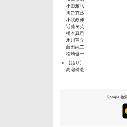
小田雅弘
川口克己
小牧政伸
近藤良英
橋本真司
氷川竜介
藤田純二
松崎健一
【語り】
高瀬耕造
Google