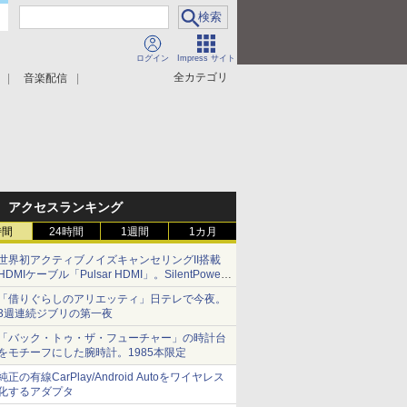
ログイン
Impress サイト
全カテゴリ
音楽配信
アクセスランキング
時間
24時間
1週間
1カ月
世界初アクティブノイズキャンセリングII搭載
HDMIケーブル「Pulsar HDMI」。SilentPower
から
「借りぐらしのアリエッティ」日テレで今夜。
3週連続ジブリの第一夜
「バック・トゥ・ザ・フューチャー」の時計台
をモチーフにした腕時計。1985本限定
純正の有線CarPlay/Android Autoをワイヤレス
化するアダプタ