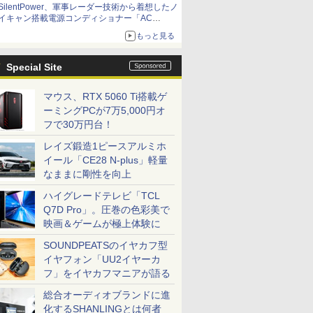
SilentPower、軍事レーダー技術から着想したノ
イキャン搭載電源コンディショナー「AC
iPurifier2」
もっと見る
Special Site
マウス、RTX 5060 Ti搭載ゲ
ーミングPCが7万5,000円オ
フで30万円台！
レイズ鍛造1ピースアルミホ
イール「CE28 N-plus」軽量
なままに剛性を向上
ハイグレードテレビ「TCL
Q7D Pro」。圧巻の色彩美で
映画＆ゲームが極上体験に
SOUNDPEATSのイヤカフ型
イヤフォン「UU2イヤーカ
フ」をイヤカフマニアが語る
総合オーディオブランドに進
化するSHANLINGとは何者