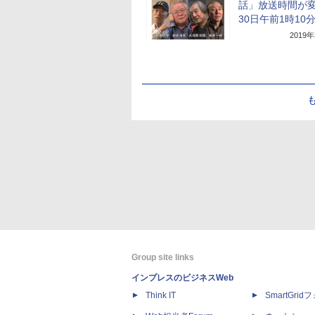
話」放送時間が
30日午前1時10
2019
Group site links
インプレスのビジネスWeb
Think IT
SmartGri