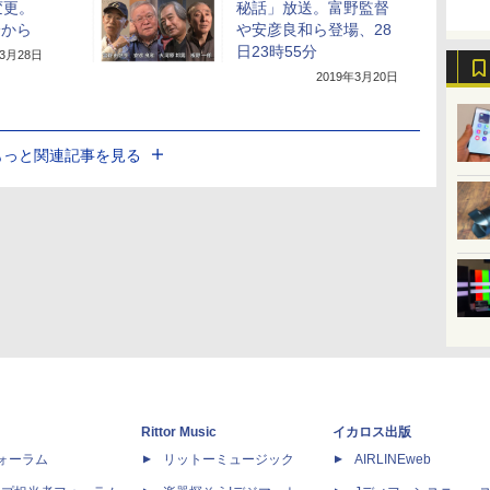
変更。
秘話」放送。富野監督
分から
や安彦良和ら登場、28
日23時55分
年3月28日
2019年3月20日
もっと関連記事を見る
Rittor Music
イカロス出版
dフォーラム
リットーミュージック
AIRLINEweb