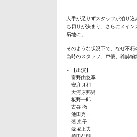
人手が足りずスタッフが泊り込
ち切りが決まり、さらにメイン
窮地に。
そのような状況下で、なぜ不朽
当時のスタッフ、声優、雑誌編
【出演】
富野由悠季
安彦良和
大河原邦男
板野一郎
古谷 徹
池田秀一
藩 恵子
飯塚正夫
植田益朗