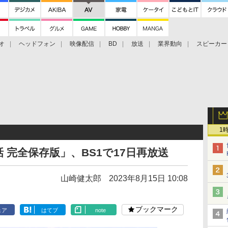
オ
ヘッドフォン
映像配信
BD
放送
業界動向
スピーカー
ェクタ
PS4
BDプレーヤー
映像配信
BD
1
 完全保存版」、BS1で17日再放送
山崎健太郎
2023年8月15日 10:08
ブックマーク
ェア
はてブ
note