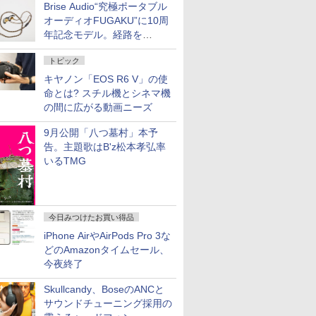
Brise Audio“究極ポータブル
オーディオFUGAKU”に10周
年記念モデル。経路を
NISHIKIで統一。400万円
トピック
キヤノン「EOS R6 V」の使
命とは? スチル機とシネマ機
の間に広がる動画ニーズ
9月公開「八つ墓村」本予
告。主題歌はB'z松本孝弘率
いるTMG
今日みつけたお買い得品
iPhone AirやAirPods Pro 3な
どのAmazonタイムセール、
今夜終了
Skullcandy、BoseのANCと
サウンドチューニング採用の