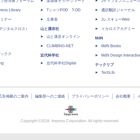
ップ担当者フォーラム
楽器探そう!デジマート
Jディフェンスニュー
ness Library
TシャツPOD T-OD
通訳翻訳ジャーナル
セミナー
立東舎
JレスキューWeb
 X（デジタルクロス）
山と溪谷社
イカロスアカデミー
山と溪谷オンライン
MdN
CLIMBING-NET
MdN Books
ブックス
近代科学社
MdN Design Interactiv
ing
近代科学社Digital
テックリブ
TechLib
広告掲載のご案内
編集部へのご連絡
プライバシーポリシー
会社概要
Copyright ©
2026
Impress Corporation. All rights reserved.