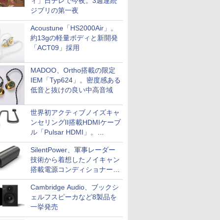
ィ」日テレで今夜。3週連続
ジブリの第一夜
Acoustune「HS2000Air」。
約13gの軽量ボディと新開発
「ACT09」採用
MADOO、Ortho搭載の限定
IEM「Typ624」。密度感ある
低音と抜けの良い中高音域
世界初アクティブノイズキャ
ンセリングII搭載HDMIケーブ
ル「Pulsar HDMI」。
SilentPowerから
SilentPower、軍事レーダー
技術から着想したノイキャン
搭載電源コンディショナー
「AC iPurifier2」
Cambridge Audio、ブックシ
ェルフスピーカなど8製品を
一挙発売