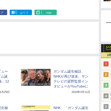
ェア
はてブ
note
1
ビュー
ガンダム誕生秘話、
ダム誕
NHKが再び放送。サン
版」12
テレビの冨野監督イン
タビューがYouTubeに
11月29日
2019年4月11日
誕生秘
NHK、「ガンダム誕生