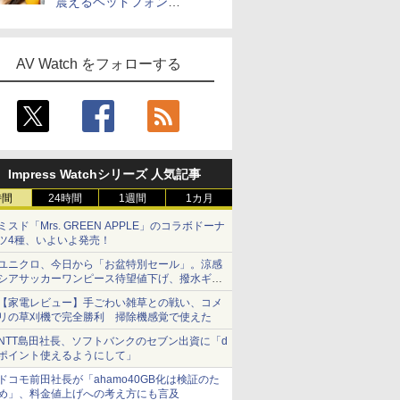
震えるヘッドフォン
「Crusher 1080 ANC」
AV Watch をフォローする
Impress Watchシリーズ 人気記事
時間
24時間
1週間
1カ月
ミスド「Mrs. GREEN APPLE」のコラボドーナ
ツ4種、いよいよ発売！
ユニクロ、今日から「お盆特別セール」。涼感
シアサッカーワンピース待望値下げ、撥水ギア
ショーツは1990円に
【家電レビュー】手ごわい雑草との戦い、コメ
リの草刈機で完全勝利 掃除機感覚で使えた
NTT島田社長、ソフトバンクのセブン出資に「d
ポイント使えるようにして」
ドコモ前田社長が「ahamo40GB化は検証のた
め」、料金値上げへの考え方にも言及